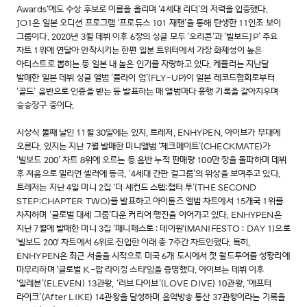
Awards‘에도 수상 후보로 이름을 올리며 ‘4세대 리더’의 저력을 입증했다.
JO1은 일본 오디션 프로그램 ‘프로듀스 101 재팬’을 통해 탄생한 11인조 보이
그룹이다. 2020년 3월 데뷔 이후 6장의 싱글 모두 ‘오리콘’과 ‘빌보드JP’ 주요
차트 1위에 연달아 안착시키는 한편 일본 트위터에서 가장 화제성이 높은
아티스트로 뽑히는 등 일본 내 높은 인기를 자랑하고 있다. 케플러는 지난달
발매한 일본 데뷔 싱글 앨범 ‘플라이 업’(FLY-UP)이 일본 레코드협회로부터
‘골드’ 음반으로 인증을 받는 등 발표하는 매 앨범마다 흥행 기록을 갈아치우며
승승장구 중이다.
시상식 둘째 날인 11월 30일에는 있지, 트레저, ENHYPEN, 아이브가 무대에
오른다. 있지는 지난 7월 발매한 미니앨범 ‘체크메이트’(CHECKMATE)가
‘빌보드 200’ 차트 8위에 오르는 등 음반 누적 판매량 100만 장을 돌파하며 데뷔
후 처음으로 밀리언 셀러에 등극, ‘4세대 간판 걸그룹’의 위상을 보여주고 있다.
트레저는 지난 4일 미니 2집 ‘더 세컨드 스텝:챕터 투’(THE SECOND
STEP:CHAPTER TWO)를 발표하고 아이튠즈 앨범 차트에서 15개국 1위를
차지하며 ‘글로벌 대세 그룹’다운 커리어 행진을 이어가고 있다. ENHYPEN은
지난 7월에 발매한 미니 3집 ‘매니페스토 : 데이원'(MANIFESTO : DAY 1)으로
'빌보드 200' 차트에서 6위로 진입한 이래 총 7주간 차트인했다. 특히,
ENHYPEN은 최근 서울을 시작으로 미국 6개 도시에서 첫 월드투어를 성황리에
마무리하며 '글로벌 K-팝 라이징 스타'임을 증명했다. 아이브는 데뷔 이후
‘일레븐’(ELEVEN) 13관왕, ‘러브 다이브’(LOVE DIVE) 10관왕, ‘애프터
라이크’(After LIKE) 14관왕을 달성하며 음악방송 통산 37관왕이라는 기록을