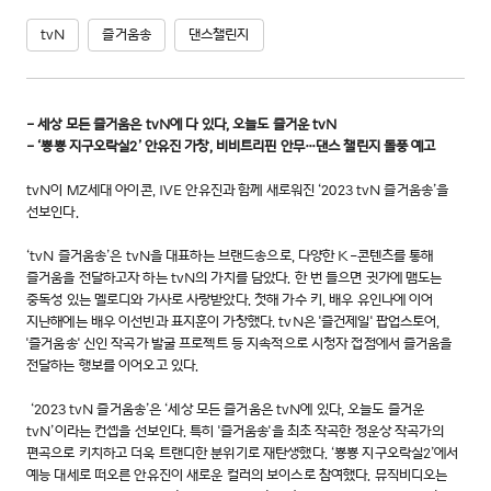
tvN
즐거움송
댄스챌린지
- 세상 모든 즐거움은 tvN에 다 있다, 오늘도 즐거운 tvN
- ‘뿅뿅 지구오락실2’ 안유진 가창, 비비트리핀 안무…댄스 챌린지 돌풍 예고
tvN이 MZ세대 아이콘, IVE 안유진과 함께 새로워진 ‘2023 tvN 즐거움송’을
선보인다.
‘tvN 즐거움송’은 tvN을 대표하는 브랜드송으로, 다양한 K-콘텐츠를 통해
즐거움을 전달하고자 하는 tvN의 가치를 담았다. 한 번 들으면 귓가에 맴도는
중독성 있는 멜로디와 가사로 사랑받았다. 첫해 가수 키, 배우 유인나에 이어
지난해에는 배우 이선빈과 표지훈이 가창했다. tvN은 '즐건제일' 팝업스토어,
'즐거움송' 신인 작곡가 발굴 프로젝트 등 지속적으로 시청자 접점에서 즐거움을
전달하는 행보를 이어오고 있다.
‘2023 tvN 즐거움송’은 ‘세상 모든 즐거움은 tvN에 있다, 오늘도 즐거운
tvN’이라는 컨셉을 선보인다. 특히 '즐거움송'을 최초 작곡한 정운상 작곡가의
편곡으로 키치하고 더욱 트랜디한 분위기로 재탄생했다. ‘뿅뿅 지구오락실2’에서
예능 대세로 떠오른 안유진이 새로운 컬러의 보이스로 참여했다. 뮤직비디오는