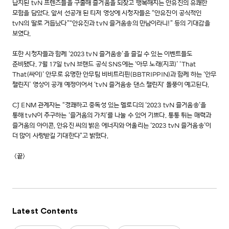
납치된 tvN 프렌즈들을 구출해 즐거움을 되찾고 행복해지는 안유진의 유쾌한
모험을 담았다. 앞서 선공개 된 티저 영상에 시청자들은 “안유진이 공식적인
tvN의 딸로 거듭났다”“안유진과 tvN 즐거움송의 만남이라니!” 등의 기대감을
보였다.
또한 시청자들과 함께 ‘2023 tvN 즐거움송’을 즐길 수 있는 이벤트들도
준비됐다. 7월 17일 tvN 브랜드 공식 SNS에는 ‘아무 노래(지코)’ ‘That
That(싸이)’ 안무로 유명한 안무팀 비비트리핀(BBTRIPPIN)과 함께 하는 ‘안무
챌린지’ 영상이 공개 예정이어서 ‘tvN 즐거움송 댄스 챌린지' 돌풍이 예고된다.
CJ ENM 관계자는 “경쾌하고 중독성 있는 멜로디의 ‘2023 tvN 즐거움송’을
통해 tvN이 추구하는 ‘즐거움의 가치’를 나눌 수 있어 기쁘다. 통통 튀는 매력과
즐거움의 아이콘, 안유진 씨의 밝은 에너지와 어울리는 ‘2023 tvN 즐거움송’이
더 많이 사랑받길 기대한다”고 밝혔다.
<끝>
Latest Contents