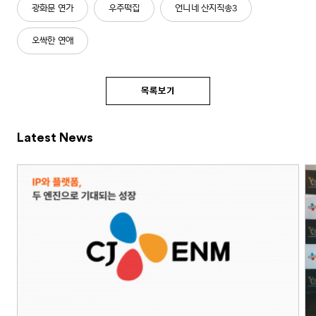
광화문 연가
우주떡집
언니네 산지직송3
오싹한 연애
목록보기
Latest News