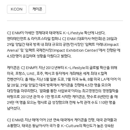
KCON
케이콘
CJ ENM이 아세안 경제대국 태국에도 K-Lifestyle 확산에 나섰다.
엔터테인먼트 & 라이프스타일 컴퍼니 CJ ENM (대표이사 허민회)은 28일과
29일 양일간 태국 방콕 내 최대 규모의 공연/전시장인 ‘임팩트 아레나(Impact
Arena)’ 및 ‘임팩트 국제전시장(Impact Exhibition Center)’에서 진행된
에
4.5만명이 운집하며 성황을 이뤘다고 밝혔다.
케이콘은 CJ ENM이 지난 2012년부터 K-Lifestyle의 글로벌 확산을 위해
미국, 프랑스, UAE, 호주, 멕시코 등지에서 개최해온 세계 최대 K컬쳐
컨벤션이다. 올 해는 지난 5월 일본 도쿄, 7월 미국 뉴욕, 8월 미국 LA에 이어 이
달 28일, 29일 양일간 태국 방콕에서 케이콘을 진행해 4.5만 명을 모으며
대장정을 마무리했다. ‘문화를 통한 사업보국’이라는 최고경영진의 경영철학을
바탕으로 2012년 관객 수 1만 명으로 시작한 케이콘은, 햇수로 8년만인 올 해
29만 여 명을 모으는 행사로 급 성장했으며 전체 누적 관객 수도 110만 명을
넘어섰다.
CJ ENM은 지난 해에 이어 2년 연속 태국에서 케이콘을 진행, 태국 관객들과
소통했다. 태국은 동남아시아 국가 중 K-Culture의 확산도가 높은 성숙된