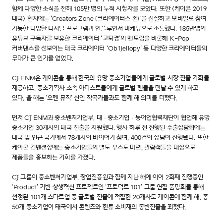
함께 다양한 소식을 전해 105만 명의 누적 시청자를 모았다. 또한 <케이콘 2019
태국> 현지에는 ‘Creators Zone (크리에이터스 존)’을 신설하고 모바일로 참여
가능한 다양한 디지털 프로그램과 인플루언서 마케팅으로 소통했다. 185만명의
유튜브 구독자를 보유한 크리에이터 ‘고퇴경’의 멘토링을 비롯해 K-Pop
커버댄스를 선보이는 태국 크리에이터 ‘Ob1jellopy’ 등 다양한 크리에이터들의
무대가 큰 인기를 얻었다.
CJ ENM은 케이콘을 통해 한국의 유망 중소기업들에게 글로벌 시장 진출 기회를
제공하고, 중소기획사 소속 아티스트들에게 글로벌 팬들을 만날 수 있게 하고
있다. 올 해는 ‘오펜 뮤직’ 신인 작곡가들과도 함께 해 의미를 더했다.
먼저 CJ ENM과 중소벤처기업부, 대ㆍ중소기업ㆍ농어업협력재단이 협업해 유망
중소기업 30개사의 태국 진출을 지원했다. 행사 하루 전 진행된 수출상담회에는
태국 및 인근 국가에서 78개사의 바이어가 참여, 400건의 상담이 진행됐다. 또한
케이콘 컨벤션장에는 중소기업들의 별도 부스도 마련, 관람객들을 대상으로
제품들을 홍보하는 기회를 가졌다.
CJ 그룹이 중소벤처기업부, 창업진흥원과 함께 지난 해에 이어 2회째 진행중인
‘Product’ 기반 상생혁신 프로젝트인 ‘프로덕트 101’ 그룹 연합 품평회를 통해
선정된 101개 스타트업 중 글로벌 진출에 적합한 20개사도 케이콘에 함께 해, 총
50개 중소기업이 태국에서 콘텐츠와 한류 소비재의 동반진출을 꾀했다.