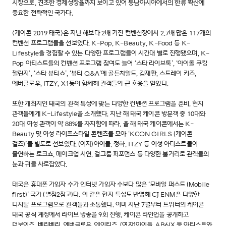
시장으로, 견조한 경제성장율까지 보이고 있어 동남아시아에서의 한류 확산에
중요한 전략적인 국가다.
<케이콘 2019 태국>은 지난 해보다 2배 커진 컨벤션장에서 2.7배 많은 117개의
컨벤션 프로그램들을 선보였다. K-Pop, K-Beauty, K-Food 등 K-
Lifestyle을 경험할 수 있는 다양한 프로그램들이 시간대 별로 진행됐으며, K-
Pop 아티스트들의 컨벤션 프로그램 참여도 늘어 ‘스타 라이브톡’, ‘아이돌 쿠킹
챌린지’, ‘스타 뷰티쇼’, ‘뷰티 Q&A’에 골든차일드, 김재환, 스트레이 키즈,
에버글로우, ITZY, X1등이 함께해 관객들의 큰 호응을 얻었다.
또한 개최지인 태국의 관객 특성에 맞는 다양한 컨벤션 프로그램을 준비, 현지
관객들에게 K-Lifestyle을 소개했다. 지난 해 태국 케이콘 방문객 중 10대와
20대 여성 관객이 약 88%를 차지함에 따라, 올 해 태국 케이콘에서는 K-
Beauty 및 여성 라이프스타일 콘텐츠를 모아 ‘KCON GIRLS (케이콘
걸즈)’를 별도로 선보였다. (여자)아이들, 청하, ITZY 등 여성 아티스트들이
출연하는 토크쇼, 메이크업 시연, 걸그룹 퍼포먼스 등 다양한 볼거리로 관객들의
눈과 귀를 사로잡았다.
태국은 휴대폰 가입자 수가 인터넷 가입자 수보다 많은 ‘모바일 퍼스트 (Mobile
first)’ 국가 (별첨2참고)다. 이 같은 현지 특성도 반영해 CJ ENM은 다양한
디지털 프로그램으로 관객들과 소통했다. 이미 지난 7월부터 트위터의 케이콘
태국 공식 계정에서 라이브 방송을 9회 진행, 케이콘 라인업을 공개하고
더보이즈, 베리베리, 에버글로우, 에이티즈, (여자)아이들, AB6IX 등 아티스트와