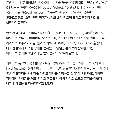
뿐만 아니라 CJ ENM과 한국국제문화교류진흥원(KOFICE)은 민관협력 글로벌
CSR 프로그램인 K-CONnected Project를 진행했다. 태국 오지 학교에
복합문화공간(Creative room)을 구축하고, 한-태 문화소외 청소년
문화교류캠프, ‘오펜 뮤직’ 작곡가 7인의 음악 멘토링 특강도 진행해 나눔을
실천하기도 했다.
양일 저녁 ‘임팩트 아레나’에서 진행된 콘서트에는 골든차일드, 김재환, 네이처,
더보이즈, 밴디트, 베리베리, 보이스토리, 스트레이 키즈, 아이즈원, 에버글로우,
에이티즈, (여자)아이들, 원어스, 청하, AB6IX, GOT7, ITZY, X1이 출연해
태국 팬들에게 화려한 무대를 선사했다. 양일간 콘서트에 참여한 18팀의
아티스트 중 데뷔 1년 이내인 팀도 전체의 50%에 달했다.
케이콘을 총괄하는 CJ ENM 신형관 음악콘텐츠본부장은 “케이콘을 통해 우리
K-Lifestyle을 전세계에 알리고, 이를 통해 한류 연관산업까지도 글로벌 시장에
동반 진출한다는 사명감을 가지고 행사를 진행하고 있다”며 “내년에도 다양한
지역에서 케이콘을 개최, 지역과 장르를 넘어 세계인의 소통과 공감을 이끌어
내기 위해 최선을 다하겠다”고 말했다.
목록보기