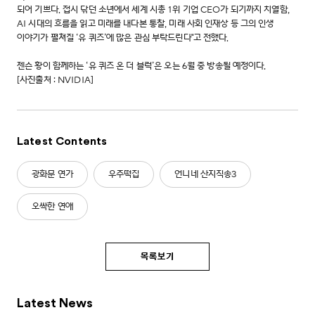
되어 기쁘다. 접시 닦던 소년에서 세계 시총 1위 기업 CEO가 되기까지 치열함,
AI 시대의 흐름을 읽고 미래를 내다본 통찰, 미래 사회 인재상 등 그의 인생
이야기가 펼쳐질 ‘유 퀴즈’에 많은 관심 부탁드린다"고 전했다.
젠슨 황이 함께하는 ‘유 퀴즈 온 더 블럭’은 오는 6월 중 방송될 예정이다.
[사진출처 : NVIDIA]
Latest Contents
광화문 연가
우주떡집
언니네 산지직송3
오싹한 연애
목록보기
Latest News