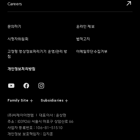
Careers
문의하기
온라인 제보
시청자위원회
법적고지
고정형 영상정보처리기기 운영/관리 방
이메일무단수집거부
침
개인정보처리방침
Family Site
Subsidiaries
(주)씨제이이엔엠
대표이사 : 윤상현
주소 : (03926) 서울시 마포구 상암산로 66
사업자 등록번호 : 106-81-51510
개인정보 보호책임자 : 김지훈