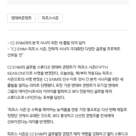
엔데버콘텐트
피프스시즌
- CJ ENM과의 본격 시너지 위한 새 출발 의미 담아
- “CJ ENM-피프스 시즌, 전략적 시너지 극대화한 다양한 글로벌 프로젝트
선보일 것”
CJ ENM의 글로벌 스튜디오 엔데버 콘텐트가 '피프스 시즌(FIFTH
SEASON)'으로 사명을 변경한다. 오늘(8일, 목)부터 적용되는 피프스
시즌으로의 사명 변경은 CJ ENM의 인수 이후 양사 간 본격 시너지를 위한 새
출발을 알리는 의미로 단행됐다. 또한 기존 엔데버 콘텐트가 모기업 엔데버
그룹의 에이전시로서의 이미지를 탈피하고 보다 전문적인 글로벌 제작
스튜디오로 나아간다는 포부를 담았다.
‘피프스 시즌’은 수확을 축하하는 늦여름을 연중 가장 풍요로운 다섯 번째 계절로
칭했던 것에서 유래한 것으로, 보다 풍성하고 신선한 콘텐츠를 전세계에
선보이겠다는 의지를 반영했다.
피프스 시즌은 CJ ENM이 글로벌향 콘텐츠 제작 역량을 강화하고 멀티 스튜디오