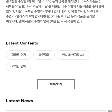
관객상을 수상한 <차 차 리얼 스무스> 등의 영화를 제작했다. 피프스 시즌은 <
세브란스: 단절>, <씨: 어둠의 나날>을 비롯한 다수 작품의 다음 시즌을 준비 중에
있으며, 나탈리 포트만 주연의 <레이디 인 더 레이크>(애플 TV+), 시고니 위버
주연의 <앨리스 하트의 잃어버린 꽃>(아마존 프라임) 등의 작품을 공개할
예정이며, 앤 해서웨이 주연의 영화 <아일린>도 제작 중에 있다.
Latest Contents
광화문 연가
우주떡집
언니네 산지직송3
오싹한 연애
목록보기
Latest News