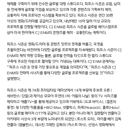
체제를 구축하기 위해 인수한 글로벌 대형 스튜디오다. 피프스 시즌은 유럽, 남미
등 전세계에 글로벌 거점을 보유하고 있으며 각종 콘텐츠의 기획부터 제작,
유통까지 자체 프로덕션 시스템을 확보하고 있다. 피프스 시즌은 연간 30편
이상의 영화/드라마를 공급하고 있으며, 내년에만 10억 달러 이상 규모의
프로젝트를 진행할 예정이다. CJ ENM은 피프스 시즌을 글로벌 베이스캠프로
삼아 미국 현지에서 CJ ENM의 콘텐츠를 제작·유통한다는 계획이다.
피프스 시즌은 영화/드라마 등 콘텐츠 장르의 경계를 허물고, 국경을
초월하겠다는 비전하에 다양한 글로벌 프로젝트를 지속해왔다. 피프스 시즌이 CJ
ENM의 제작 역량 강화는 물론, 글로벌 전역을 타깃으로 한 멀티 스튜디오
구축에 주요한 자원으로 활약할 것이 기대되는 대목이다. CJ ENM 관계자는
“‘피프스 시즌’은 연중 가장 풍요로운 계절을 의미한다”며, “피프스 시즌과 CJ
ENM의 전략적 시너지를 통해 다양한 글로벌 프로젝트를 선보일 것”이라고
설명했다.
피프스 시즌은 제 74회 프라임타임 에미상에서 14개 부문에 후보로 오른 <
세브란스: 단절>과 제이슨 모모아 주연의 <씨: 어둠의 나날> 등의 TV 시리즈를
제작하고 애플TV+를 통해 제공하고 있으며 이밖에도 <도쿄 바이스>, <결혼의
풍경> 등 다양한 작품들을 HBO Max, 넷플릭스, 피콕(Peacock), 훌루(Hulu)
등의 글로벌 메이저 OTT에 공급하고 있다. 뿐만 아니라 메기 질렌할이 연출하고
아카데미 시상식 3개 부문에 노미네이트 되었던 <로스트 도터>, 마이클 베이 감독
연출의 <앰뷸런스>, 데스틴 크레틴 감독의 <저스트 머시>, 선댄스 영화제에서