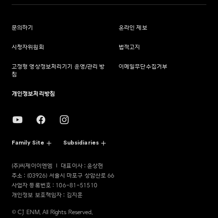
문의하기
온라인 제보
시청자위원회
법적고지
고정형 영상정보처리기기 운영/관리 방
이메일무단수집거부
침
개인정보처리방침
Family Site
Subsidiaries
(주)씨제이이엔엠
대표이사 : 윤상현
주소 : (03926) 서울시 마포구 상암산로 66
사업자 등록번호 : 106-81-51510
개인정보 보호책임자 : 김지훈
© CJ ENM. All Rights Reserved.