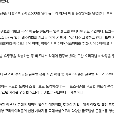
 밝혔다.
ional)을 대상으로 2억 2,500만 달러 규모의 제3자 배정 유상증자를 단행했다.
 콘텐츠의 개발과 제작, 배급을 선도하는 일본 최고의 엔터테인먼트 기업이다. 토호는
<메카 고질라> 등 일본 괴수영화의 계보를 이어 온 메가 IP를 다수 보유하고 있다. 
러(한화 약 2조1,191억원), 영업이익은 2억9,900만달러(한화 3,912억원)를 
로벌 유통망을 확충하는 등 비즈니스 확대에 집중해 왔다. 또한 오리지널 IP확장을
 최대 규모로, 투자금은 글로벌 유통 사업 확대 등 피프스시즌을 글로벌 최고의 스
하는 글로벌 드림팀 스튜디오로 도약하겠다’는 피프스시즌의 글로벌 행보가 본격 속
 글로벌 시장을 관통할 독보적 콘텐츠를 선보인다는 계획이다.
고 일본 내 콘텐츠 제작에 참여할 예정이며, 토호의 기획ㆍ개발 인력 및 책임 프
서양 크리에이터들의 협업 시너지를 극대화함으로써 다양한 글로벌향 콘텐츠를 양산