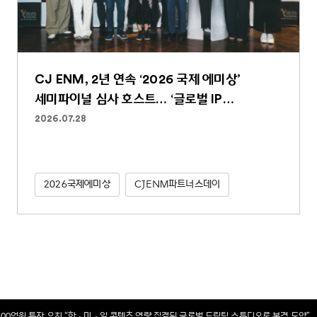
CJ ENM, 2년 연속 ‘2026 국제 에미상’
세미파이널 심사 호스트… ‘글로벌 IP
파워하우스’ 역할 굳건
2026.07.28
2026국제에미상
CJENM파트너스데이
2,900억원 투자 유치 “한ㆍ미ㆍ일 콘텐츠 역량 집결된 글로벌 드림팀 스튜디오로 본격 도약”