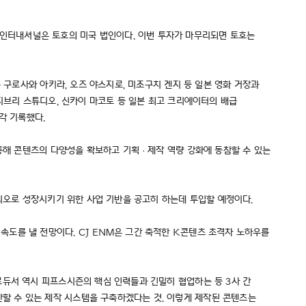
 토호 인터내셔널은 토호의 미국 법인이다. 이번 투자가 마무리되면 토호는
 구로사와 아키라, 오즈 야스지로, 미조구치 겐지 등 일본 영화 거장과
또한 지브리 스튜디오, 신카이 마코토 등 일본 최고 크리에이터의 배급
각각 기록했다.
 통해 콘텐츠의 다양성을 확보하고 기획ㆍ제작 역량 강화에 동참할 수 있는
튜디오로 성장시키기 위한 사업 기반을 공고히 하는데 투입할 예정이다.
도를 낼 전망이다. CJ ENM은 그간 축적한 K콘텐츠 초격차 노하우를
로듀서 역시 피프스시즌의 핵심 인력들과 긴밀히 협업하는 등 3사 간
할 수 있는 제작 시스템을 구축하겠다는 것. 이렇게 제작된 콘텐츠는