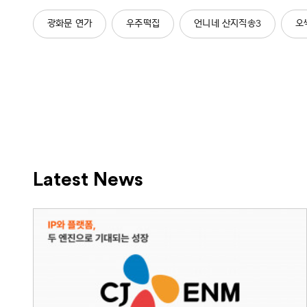
광화문 연가
우주떡집
언니네 산지직송3
오
Latest News