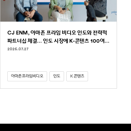
CJ ENM, 아마존 프라임 비디오 인도와 전략적
파트너십 체결… 인도 시장에 K-콘텐츠 100여
편 선보인다
2026.07.27
아마존프라임비디오
인도
K콘텐츠