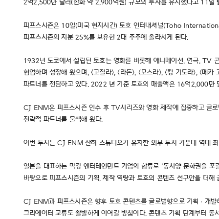
2억2,500만 달러(한화 약 2,900억원) 규모의 투자를 유치했다고 11일
피프스시즌은 10일(미국 현지시간) 토호 인터내셔널(Toho Internat
피프스시즌의 지분 25%를 보유한 2대 주주에 올라서게 된다.
1932년 도쿄에서 설립된 토호는 영화를 비롯해 애니메이션, 연극, TV
협업하며 성장해 왔으며, <고질라>, <라돈>, <모스라>, <킹 기도라>, 
파트너를 전담하고 있다. 2022 년 기준 토호의 매출액은 16억2,000만 달
CJ ENM은 피프스시즌 인수 후 TV시리즈와 영화 제작에 집중하고 글
전략적 파트너를 물색해 왔다.
이번 투자는 CJ ENM 산하 스튜디오가 유치한 외부 투자 가운데 역대
일본을 대표하는 막강 엔터테인먼트 기업의 합류로 ‘동서양 문화권을 포괄
바탕으로 피프스시즌의 기획, 제작 역량과 토호의 콘텐츠 선구안을 더해
CJ ENM과 피프스시즌은 향후 토호 콘텐츠를 글로벌향으로 기획ㆍ개발하
크리에이터 교류도 활발하게 이어갈 방침이다. 콘텐츠 기획 단계부터 동