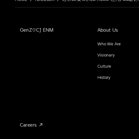
GenZ♡CJ ENM
About Us
Who We Are
Visionary
Culture
History
Careers