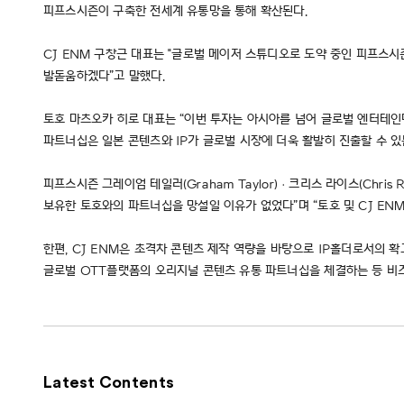
피프스시즌이 구축한 전세계 유통망을 통해 확산된다.
CJ ENM 구창근 대표는 "글로벌 메이저 스튜디오로 도약 중인 피프스시
발돋움하겠다”고 말했다.
토호 마츠오카 히로 대표는 “이번 투자는 아시아를 넘어 글로벌 엔터테인
파트너십은 일본 콘텐츠와 IP가 글로벌 시장에 더욱 활발히 진출할 수 있
피프스시즌 그레이엄 테일러(Graham Taylor)ㆍ크리스 라이스(Chri
보유한 토호와의 파트너십을 망설일 이유가 없었다”며 “토호 및 CJ E
한편, CJ ENM은 초격차 콘텐츠 제작 역량을 바탕으로 IP홀더로서의 
글로벌 OTT플랫폼의 오리지널 콘텐츠 유통 파트너십을 체결하는 등 비즈
Latest Contents