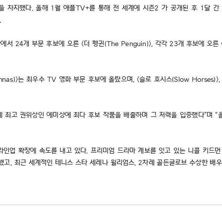
관왕을 차지했다. 올해 1월 애플TV+를 통해 전 세계에 시즌2 가 공개된 후 1
.
 부문 후보에 오른 <더 펭귄(The Penguin)>, 각각 23개 후보에 오른 <더 스튜
는 최우수 TV 영화 부문 후보에 올랐으며, <슬로 호시스(Slow Horses)>, <파친코
송계 최고 권위상인 에미상에 최다 후보 작품을 배출하며 그 저력을 입증했다”며
확장에 속도를 내고 있다. 프리미엄 드라마 계보를 잇고 있는 니콜 키드먼 주연의 <나
월 공개했고, 최근 세계적인 테니스 스타 세레나 윌리엄스, 2차례 골든글로브 수상한