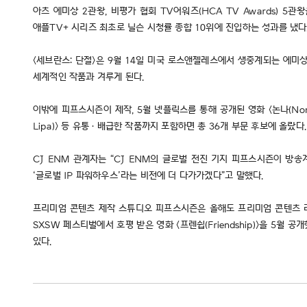
아츠 에미상 2관왕, 비평가 협회 TV어워즈(HCA TV Awards) 5
애플TV+ 시리즈 최초로 닐슨 시청률 종합 10위에 진입하는 성과를 냈다
<세브란스: 단절>은 9월 14일 미국 로스앤젤레스에서 생중계되는 에미상에서 24개
세계적인 작품과 겨루게 된다.
이밖에 피프스시즌이 제작, 5월 넷플릭스를 통해 공개된 영화 <논나(Nonnas)>
Lipa)> 등 유통·배급한 작품까지 포함하면 총 36개 부문 후보에 올랐다.
CJ ENM 관계자는 “CJ ENM의 글로벌 전진 기지 피프스시즌이 방
‘글로벌 IP 파워하우스’라는 비전에 더 다가가겠다”고 말했다.
프리미엄 콘텐츠 제작 스튜디오 피프스시즌은 올해도 프리미엄 콘텐츠 라인업 
SXSW 페스티벌에서 호평 받은 영화 <프렌쉽(Friendship)>을 5
있다.