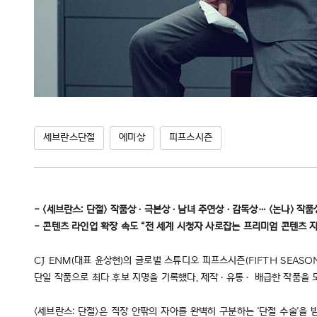
세브란스단절
에미상
피프스시즌
- <세브란스: 단절> 작품상·극본상·남녀 주연상·감독상… <논나> 작품상
- 콘텐츠 라인업 확장 속도 “전 세계 시청자 사로잡는 프리미엄 콘텐츠 지
CJ ENM(대표 윤상현)의 글로벌 스튜디오 피프스시즌(FIFTH SEASON
단일 작품으로 최다 후보 지명을 기록했다. 제작·유통· 배급한 작품을 
<세브란스: 단절>은 직장 안팎의 자아를 완벽히 구분하는 '단절 수술'을 