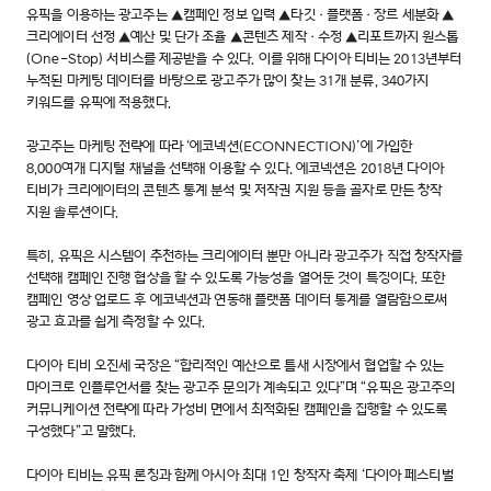
유픽을 이용하는 광고주는 ▲캠페인 정보 입력 ▲타깃·플랫폼·장르 세분화 ▲
크리에이터 선정 ▲예산 및 단가 조율 ▲콘텐츠 제작·수정 ▲리포트까지 원스톱
(One-Stop) 서비스를 제공받을 수 있다. 이를 위해 다이아 티비는 2013년부터
누적된 마케팅 데이터를 바탕으로 광고주가 많이 찾는 31개 분류, 340가지
키워드를 유픽에 적용했다.
광고주는 마케팅 전략에 따라 ‘에코넥션(ECONNECTION)’에 가입한
8,000여개 디지털 채널을 선택해 이용할 수 있다. 에코넥션은 2018년 다이아
티비가 크리에이터의 콘텐츠 통계 분석 및 저작권 지원 등을 골자로 만든 창작
지원 솔루션이다.
특히, 유픽은 시스템이 추천하는 크리에이터 뿐만 아니라 광고주가 직접 창작자를
선택해 캠페인 진행 협상을 할 수 있도록 가능성을 열어둔 것이 특징이다. 또한
캠페인 영상 업로드 후 에코넥션과 연동해 플랫폼 데이터 통계를 열람함으로써
광고 효과를 쉽게 측정할 수 있다.
다이아 티비 오진세 국장은 “합리적인 예산으로 틈새 시장에서 협업할 수 있는
마이크로 인플루언서를 찾는 광고주 문의가 계속되고 있다”며 “유픽은 광고주의
커뮤니케이션 전략에 따라 가성비 면에서 최적화된 캠페인을 집행할 수 있도록
구성했다”고 말했다.
다이아 티비는 유픽 론칭과 함께 아시아 최대 1인 창작자 축제 ‘다이아 페스티벌