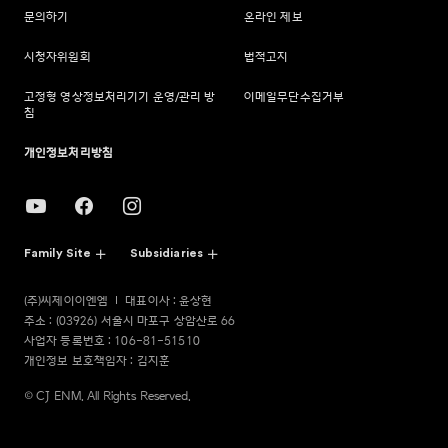
문의하기
온라인 제보
시청자위원회
법적고지
고정형 영상정보처리기기 운영/관리 방
이메일무단수집거부
침
개인정보처리방침
Family Site
Subsidiaries
(주)씨제이이엔엠
대표이사 : 윤상현
주소 : (03926) 서울시 마포구 상암산로 66
사업자 등록번호 : 106-81-51510
개인정보 보호책임자 : 김지훈
© CJ ENM. All Rights Reserved.