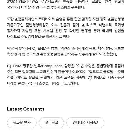
37301(컴플라이언스 경영시스템)’ 인증을 취득하며 글로벌 환경 변화에
유연하게 대처할 수 있는 준법경영 시스템을 구축했다.
또한 ▲컴플라이언스 코디네이터 운영을 통한 현업 밀착형 지원 강화 ▲준법경영
자문기구인 준법경영위원회 외부 전문가 참여 ▲리스크 식별부터 효과성
평가까지 가능한 포털 시스템 운영 등 다양한 활동을 통해 국내외 법인을
대상으로 준법경영 문화를 확산시키고 있다.
이날 시상식에서 CJ ENM은 컴플라이언스 조직체계와 목표, 핵심 활동, 글로벌
확산 성과 등 선도적인 준법경영 활동을 공유하는 우수사례 발표도 진행했다.
CJ ENM 정동완 법무/Compliance 담당은 “이번 수상은 준법경영에 동참해
주신 모든 임직원의 노력과 헌신이 만들어낸 성과”라며 “앞으로도 글로벌 수준의
컴플라이언스 문화를 확립하기 위한 노력을 계속해 CJ ENM의 지속가능한
미래를 만들어가는 데 최선을 다하겠다”고 말했다.
Latest Contents
광화문 연가
우주떡집
언니네 산지직송3