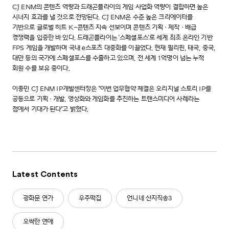
CJ ENM의 콘텐츠 역량과 드래곤플라이의 게임 사업화 역량이 결합하면 높은
시너지 효과를 낼 것으로 전망된다. CJ ENM은 수준 높은 크리에이터를
기반으로 글로벌 히트 K-콘텐츠 지속 선보이며 콘텐츠 기획·제작·배급
경쟁력을 입증한 바 있다. 드래곤플라이는 '스페셜포스'로 세계 최초 온라인 기반
FPS 게임을 개발하며 국내 e스포츠 대중화를 이끌었다. 현재 필리핀, 태국, 중국,
대만 등의 국가에 스페셜포스를 수출하고 있으며, 전 세계 1억명이 넘는 누적
회원 수를 보유 중이다.
이종민 CJ ENM IP개발센터장은 "이번 업무협약 체결은 오리지널 스토리 IP를
공동으로 기획·개발, 영상화와 게임화를 추진하는 트랜스미디어 사례라는
점에서 기대가 된다"고 밝혔다.
Latest Contents
광화문 연가
우주떡집
언니네 산지직송3
오싹한 연애