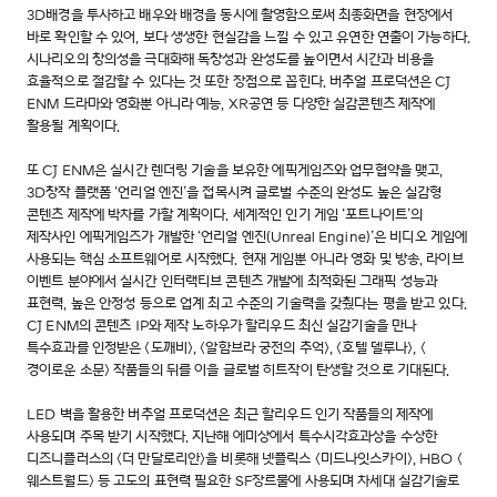
3D배경을 투사하고 배우와 배경을 동시에 촬영함으로써 최종화면을 현장에서
바로 확인할 수 있어, 보다 생생한 현실감을 느낄 수 있고 유연한 연출이 가능하다.
시나리오의 창의성을 극대화해 독창성과 완성도를 높이면서 시간과 비용을
효율적으로 절감할 수 있다는 것 또한 장점으로 꼽힌다. 버추얼 프로덕션은 CJ
ENM 드라마와 영화뿐 아니라 예능, XR공연 등 다양한 실감콘텐츠 제작에
활용될 계획이다.
또 CJ ENM은 실시간 렌더링 기술을 보유한 에픽게임즈와 업무협약을 맺고,
3D창작 플랫폼 ‘언리얼 엔진’을 접목시켜 글로벌 수준의 완성도 높은 실감형
콘텐츠 제작에 박차를 가할 계획이다. 세계적인 인기 게임 ‘포트나이트’의
제작사인 에픽게임즈가 개발한 ‘언리얼 엔진(Unreal Engine)’은 비디오 게임에
사용되는 핵심 소프트웨어로 시작했다. 현재 게임뿐 아니라 영화 및 방송, 라이브
이벤트 분야에서 실시간 인터랙티브 콘텐츠 개발에 최적화된 그래픽 성능과
표현력, 높은 안정성 등으로 업계 최고 수준의 기술력을 갖췄다는 평을 받고 있다.
CJ ENM의 콘텐츠 IP와 제작 노하우가 할리우드 최신 실감기술을 만나
특수효과를 인정받은 <도깨비>, <알함브라 궁전의 추억>, <호텔 델루나>, <
경이로운 소문> 작품들의 뒤를 이을 글로벌 히트작이 탄생할 것으로 기대된다.
LED 벽을 활용한 버추얼 프로덕션은 최근 할리우드 인기 작품들의 제작에
사용되며 주목 받기 시작했다. 지난해 에미상에서 특수시각효과상을 수상한
디즈니플러스의 <더 만달로리안>을 비롯해 넷플릭스 <미드나잇스카이>, HBO <
웨스트월드> 등 고도의 표현력 필요한 SF장르물에 사용되며 차세대 실감기술로