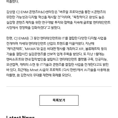
떠올랐다.
김상엽 CJ ENM 콘텐츠R&D센터장은 “버추얼 프로덕션을 통한 K콘텐츠의
무한한 가능성과 디지털 혁신을 제시할 것”이라며, “독창적이고 완성도 높은
실감형 콘텐츠 제작을 위한 연구개발 투자와 협력을 지속해 글로벌 엔터테인먼트
시장에서 경쟁력을 강화하겠다”고 밝혔다.
한편, CJ ENM은 그 동안 엔터테인먼트와 IT를 결합한 다양한 디지털 사업을
전개하며 차세대 엔터테인먼트 산업의 트렌드를 이끌어왔다. 지난해
‘케이콘택트’, ‘MAMA’와 같은 비대면 행사를 개최하고 XR, 볼류메트릭 등의
기술을 결합시킨 실감콘텐츠를 선보여 업계 주목을 받았다. 또 지난 1월에는
엔씨소프트와 연내 합작법인을 설립하고 엔터테인먼트 플랫폼 구축, 인공지능,
모션캡쳐, 캐릭터 스캔 등 IT기술과 콘텐츠를 결합한 사업을 전개한다고도 밝힌
바 있다. 최근에는 Mnet AI음악 프로젝트 <다시 한번>에서 AI기술을 사용해 故
터틀맨, 故 김현식의 무대를 재현해 화제를 모았다.
목록보기
Latest News