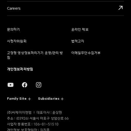
Careers
문의하기
온라인 제보
시청자위원회
법적고지
고정형 영상정보처리기기 운영/관리 방
이메일무단수집거부
침
개인정보처리방침
Family Site
Subsidiaries
(주)씨제이이엔엠
대표이사 : 윤상현
주소 : (03926) 서울시 마포구 상암산로 66
사업자 등록번호 : 106-81-51510
개인정보 보호책임자 : 김지훈