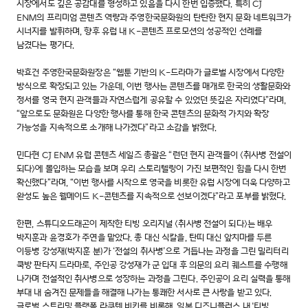
시장에서도 깊은 공감대를 형성하고 있음을 다시 한번 입증했다. 특히 CJ
ENM의 프리미엄 콘텐츠 역량과 주영한국문화원의 탄탄한 현지 문화 네트워크가
시너지를 발휘하며, 향후 유럽 내 K-콘텐츠 프로모션의 성공적인 선례를
남겼다는 평가다.
박효건 주영한국문화원장은 “웹툰 기반의 K-드라마가 글로벌 시장에서 다양한
방식으로 확장되고 있는 가운데, 이번 행사는 콘텐츠를 매개로 한국의 생활문화와
정서를 영국 현지 관객들과 자연스럽게 공유할 수 있었던 뜻깊은 자리였다”라며,
“앞으로도 문화원은 다양한 행사를 통해 한국 콘텐츠의 문화적 가치와 확장
가능성을 지속적으로 소개해 나가겠다”라고 소감을 밝혔다.
민다현 CJ ENM 유럽 콘텐츠 세일즈 총괄은 “런던 현지 관객들이 <취사병 전설이
되다>에 몰입하는 모습을 보며 우리 스토리텔링이 가진 보편적인 힘을 다시 한번
확신했다”라며, “이번 행사를 시작으로 영국을 비롯한 유럽 시장에 더욱 다양하고
완성도 높은 웰메이드 K-콘텐츠를 지속적으로 선보이겠다”라고 포부를 밝혔다.
한편, 스튜디오드래곤이 제작한 티빙 오리지널 <취사병 전설이 되다>는 배우
박지훈과 윤경호가 주연을 맡았다. 총 대신 식칼을, 탄띠 대신 앞치마를 두른
이등병 강성재(박지훈 분)가 ‘전설의 취사병’으로 거듭나는 과정을 그린 밀리터리
쿡방 판타지 드라마로, 주인공 강성재가 군 입대 후 의문의 요리 퀘스트를 수행해
나가며 전설적인 취사병으로 성장하는 과정을 그린다. 주인공이 요리 실력을 통해
부대 내 숨겨진 문제들을 해결해 나가는 통쾌한 서사로 큰 사랑을 받고 있다.
글로벌 스트리밍 플랫폼 라쿠텐 비키를 비롯해, 일본 디즈니플러스 내 '티빙