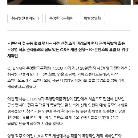
취사병전설이되다
주영한국문화원
특별상영회
- 런던서 첫 공동 협업 행사… 사전 신청 조기 마감되며 현지 관객 폭발적 호응
- 상영 직후 관객들과의 심도 있는 Q&A 세션 진행… K-콘텐츠의 유럽 내 위상
재확인
CJ ENM이 주영한국문화원(KCCUK)과 지난 28일(현지 시간) 영국 런던에서 <
취사병 전설이 되다> (극본 최룡, 연출 조남형, 기획 스튜디오드래곤, 제작
스튜디오드래곤, 스튜디오N, 제공 티빙(TVING))의 특별 상영회를 성황리에
개최했다고 밝혔다.
이번 행사는 CJ ENM과 주영한국문화원이 런던에서 처음으로 협업해 선보인
공식 행사다. 현지 관객들의 폭발적인 관심 속에 신청 인원이 예상 규모의 4배를
넘어섰으며, 참석 가능 인원을 추가 확대하는 등 높은 화제성을 입증했다. 당일
현장에는 유럽 현지 미디어 및 콘텐츠 업계 주요 관계자들을 비롯해 수많은
글로벌 팬들이 참석해 자리를 빛냈다.
상영 직후 이어진 Q&A 토크 세션에서는 작품의 독창적인 제작 비하인드와