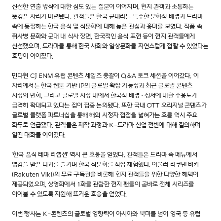
신선한 연출 방식에 대한 심도 있는 질문이 이어지며, 현지 관객과 소통하는
뜻깊은 자리가 마련됐다. 관객들은 한국 군대라는 특수한 문화적 배경과 드라마
속에 등장하는 한국 음식 및 식문화에 대해 높은 관심과 흥미를 보였다. 작품 속
취사병 문화와 군대 내 식사 장면, 한국적인 음식 표현 등이 현지 관객들에게
신선했으며, 드라마를 통해 한국 사회와 일상문화를 자연스럽게 접할 수 있었다는
호평이 이어졌다.
민다현 CJ ENM 유럽 콘텐츠 세일즈 총괄이 Q&A 토크 세션을 이어갔다. 이
자리에서는 한국 웹툰 기반 IP의 글로벌 확장 가능성과 최근 글로벌 콘텐츠
시장의 변화, 그리고 글로벌 시장 내에서 한국적 배경·정서에 대한 수용도가
급격히 확대되고 있다는 점이 집중 논의됐다. 또한 국내 OTT 오리지널 콘텐츠가
글로벌 플랫폼 파트너십을 통해 해외 시청자 접점을 넓혀가는 흐름 역시 주요
화두로 언급됐다. 관객들은 제작 과정과 K-드라마 산업 전반에 대해 질의하며
열띤 대화를 이어갔다.
'한국 음식 테마 리셉션' 역시 큰 호응을 얻었다. 관객들은 드라마 속 메뉴에서
영감을 받은 다과를 즐기며 한국 식문화를 직접 체험했다. 아울러 라쿠텐 비키
(Rakuten Viki)의 무료 구독권을 비롯해 현지 관객들을 위한 다양한 혜택이
제공되었으며, 상영회에서 1화를 관람한 현지 팬들이 곧바로 전체 시리즈를
이어볼 수 있도록 지원해 뜨거운 호응을 얻었다.
이번 행사는 K-콘텐츠의 글로벌 영향력이 아시아와 북미를 넘어 영국 등 유럽