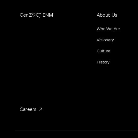
GenZ♡CJ ENM
About Us
Who We Are
Visionary
Culture
History
Careers