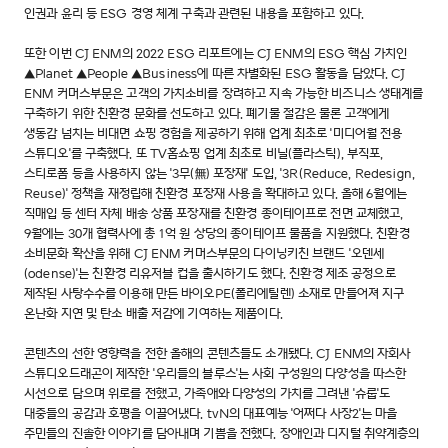
인권과 윤리 등 ESG 경영 체계 구축과 관련된 내용을 포함하고 있다.
또한 이번 CJ ENM의 2022 ESG 리포트에는 CJ ENM의 ESG 핵심 가치인
▲Planet ▲People ▲Business에 따른 차별화된 ESG 활동을 담았다. CJ
ENM 커머스부문은 고객의 가치소비를 장려하고 지속 가능한 비즈니스 생태계를
구축하기 위한 친환경 문화를 선도하고 있다. 폐기물 절감은 물론 고객에게
생동감 넘치는 비대면 쇼핑 경험을 제공하기 위해 업계 최초로 '미디어월 전용
스튜디오'를 구축했다. 또 TV홈쇼핑 업계 최초로 비닐(플라스틱), 부직포,
스티로폼 등을 사용하지 않는 '3무(無) 포장재' 도입, '3R(Reduce, Redesign,
Reuse)' 정책을 재정립해 친환경 포장재 사용을 확대하고 있다. 올해 6월에는
직매입 등 센터 자체 배송 상품 포장재를 친환경 종이테이프로 전면 교체했고,
9월에는 30개 협력사에 총 1억 원 상당의 종이테이프 물품을 지원했다. 친환경
소비문화 확산을 위해 CJ ENM 커머스부문의 다이닝키친 브랜드 '오덴세
(odense)'는 친환경 리유저블 컵을 출시하기도 했다. 친환경 제조 공정으로
제작된 사탕수수를 이용해 만든 바이오PE(폴리에틸렌) 소재로 만들어져 지구
온난화 지연 및 탄소 배출 저감에 기여하는 제품이다.
콘텐츠의 선한 영향력을 전한 올해의 콘텐츠들도 소개됐다. CJ ENM의 자회사
스튜디오드래곤이 제작한 '우리들의 블루스'는 사회 구성원의 다양성을 따스한
시선으로 담으며 위로를 전했고, 가족애와 다양성의 가치를 그려낸 '슈룹'도
대중들의 공감과 호평을 이끌어냈다. tvN의 대표예능 '어쩌다 사장2'는 마을
주민들의 진솔한 이야기를 담아내며 기쁨을 전했다. 장애인과 디지털 취약계층의