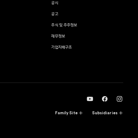
공시
공고
주식 및 주주정보
재무정보
기업지배구조
Family Site
Subsidiaries