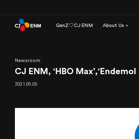
GenZ♡CJ ENM
About Us
Newsroom
CJ ENM, ‘HBO Max’,‘Ende
2021.05.05