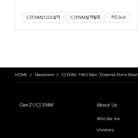
CJENM2Q26실적
CJENM실적발표
카드뉴스
HOME
Newsroom
CJ ENM, ‘HBO Max’,‘Endemol Shine
GenZ♡CJ ENM
About Us
Who We Are
Visionary