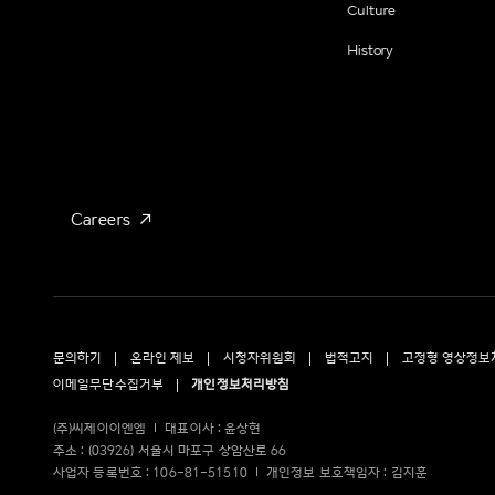
Culture
History
Careers
문의하기
온라인 제보
시청자위원회
법적고지
고정형 영상정보
이메일무단수집거부
개인정보처리방침
(주)씨제이이엔엠
대표이사 : 윤상현
주소 : (03926) 서울시 마포구 상암산로 66
사업자 등록번호 : 106-81-51510
개인정보 보호책임자 : 김지훈