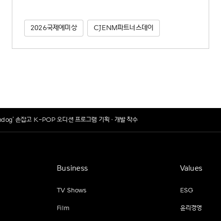
2026국제에미상
CJENM파트너스데이
 Boomdog’ 손잡고 K-POP 오디션 프로그램 기획·개발 착수
Business
Values
TV Shows
ESG
Film
윤리경영