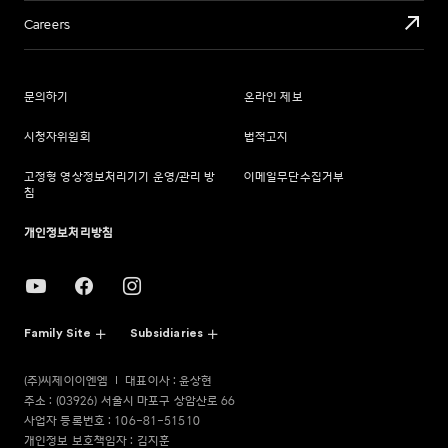
Careers
문의하기
온라인 제보
시청자위원회
법적고지
고정형 영상정보처리기기 운영/관리 방
이메일무단수집거부
침
개인정보처리방침
Family Site
Subsidiaries
(주)씨제이이엔엠
대표이사 : 윤상현
주소 : (03926) 서울시 마포구 상암산로 66
사업자 등록번호 : 106-81-51510
개인정보 보호책임자 : 김지훈