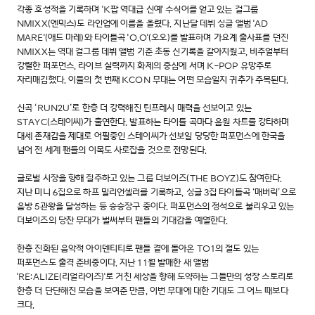
각종 호성적을 기록하며 'K팝 역대급 신예' 수식어를 얻고 있는 걸그룹
NMIXX(엔믹스)도 라인업에 이름을 올렸다. 지난달 데뷔 싱글 앨범 'AD
MARE'(애드 마레)와 타이틀곡 'O.O'(오오)를 발표하며 가요계 출사표를 던진
NMIXX는 역대 걸그룹 데뷔 앨범 기준 초동 신기록을 갈아치웠고, 비주얼부터
강렬한 퍼포먼스, 라이브 실력까지 화제의 중심에 서며 K-POP 유망주로
자리매김했다. 이들의 첫 번째 KCON 무대는 어떤 모습일지 귀추가 주목된다.
신곡 ‘RUN2U’로 한층 더 강력해진 틴프레시 매력을 선보이고 있는
STAYC(스테이씨)가 출연한다. 발표하는 타이틀 곡마다 음원 차트를 강타하며
대세 존재감을 제대로 어필중인 스테이씨가 선보일 당당한 퍼포먼스에 한국을
넘어 전 세계 팬들의 이목도 사로잡을 것으로 전망된다.
글로벌 시장을 향해 질주하고 있는 그룹 더보이즈(THE BOYZ)도 참여한다.
지난 미니 6집으로 하프 밀리언셀러를 기록하고, 싱글 3집 타이틀곡 ‘매버릭’으로
음방 5관왕을 달성하는 등 승승장구 중이다. 퍼포먼스의 정석으로 불리우고 있는
더보이즈의 당찬 무대가 벌써부터 팬들의 기대감을 예열한다.
한층 진화된 음악적 아이덴티티로 팬들 곁에 돌아온 TO1의 절도 있는
퍼포먼스도 출격 준비중이다. 지난 11월 발매한 새 앨범
'RE:ALIZE(리얼라이즈)'로 거친 세상을 향해 도약하는 그들만의 성장 스토리로
한층 더 단단해진 모습을 보여준 만큼, 이번 무대에 대한 기대도 그 어느 때보다
크다.