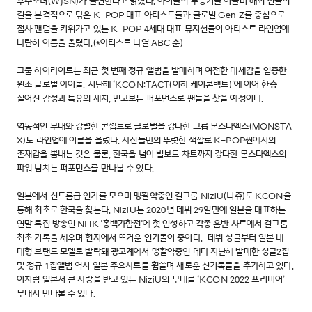
우주소녀(WJSN)가 출연한다고 밝혔다. 아이돌의 부흥기를 이끌며 해외 진출의
길을 본격적으로 닦은 K-POP 대표 아티스트들과 글로벌 Gen Z를 중심으로
점차 팬덤을 키워가고 있는 K-POP 4세대 대표 뮤지션들이 아티스트 라인업에
나란히 이름을 올렸다.(*아티스트 나열 ABC 순)
그룹 하이라이트는 최근 첫 번째 정규 앨범을 발매하며 여전한 대세감을 입증한
원조 글로벌 아이돌. 지난해 ‘KCON:TACT(이하 케이콘택트)’에 이어 한층
짙어진 감성과 특유의 재치, 믿고보는 퍼포먼스로 팬들을 찾을 예정이다.
역동적인 무대와 강렬한 콘셉트로 글로벌을 강타한 그룹 몬스타엑스(MONSTA
X)도 라인업에 이름을 올렸다. 자신들만의 뚜렷한 색깔로 K-POP씬에서의
존재감을 뽐내는 것은 물론, 한국을 넘어 빌보드 차트까지 강타한 몬스타엑스의
파워 넘치는 퍼포먼스를 만나볼 수 있다.
일본에서 신드롬급 인기를 모으며 맹활약중인 걸그룹 NiziU(니쥬)도 KCON을
통해 최초로 한국을 찾는다. NiziU는 2020년 데뷔 29일만에 일본을 대표하는
연말 특집 방송인 NHK '홍백가합전'에 첫 입성하고 각종 음반 차트에서 걸그룹
최초 기록을 세우며 현지에서 뜨거운 인기몰이 중이다. 데뷔 싱글부터 일본 내
대형 브랜드 모델로 발탁돼 광고계에서 맹활약중인 데다 지난해 발매한 싱글2집
및 정규 1집앨범 역시 일본 주요차트를 휩쓸며 새로운 신기록들을 추가하고 있다.
이처럼 일본서 큰 사랑을 받고 있는 NiziU의 무대를 ‘KCON 2022 프리미어’
무대서 만나볼 수 있다.