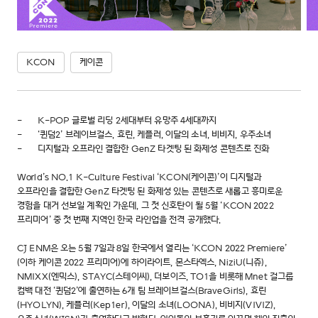
KCON
케이콘
- K-POP 글로벌 리딩 2세대부터 유망주 4세대까지
- ‘퀸덤2’ 브레이브걸스, 효린, 케플러, 이달의 소녀, 비비지, 우주소녀
- 디지털과 오프라인 결합한 GenZ 타겟팅 된 화제성 콘텐츠로 진화
World’s NO.1 K-Culture Festival ‘KCON(케이콘)’이 디지털과
오프라인을 결합한 GenZ 타겟팅 된 화제성 있는 콘텐츠로 새롭고 흥미로운
경험을 대거 선보일 계획인 가운데, 그 첫 신호탄이 될 5월 ‘KCON 2022
프리미어’ 중 첫 번째 지역인 한국 라인업을 전격 공개했다.
CJ ENM은 오는 5월 7일과 8일 한국에서 열리는 ‘KCON 2022 Premiere’
(이하 케이콘 2022 프리미어)에 하이라이트, 몬스타엑스, NiziU(니쥬),
NMIXX(엔믹스), STAYC(스테이씨), 더보이즈, TO1을 비롯해 Mnet 걸그룹
컴백 대전 ‘퀸덤2’에 출연하는 6개 팀 브레이브걸스(BraveGirls), 효린
(HYOLYN), 케플러(Kep1er), 이달의 소녀(LOONA), 비비지(VIVIZ),