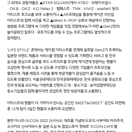
그 외에도 관람객들은 ▲STAR SQUARE에서 ATBO·브레이브걸스
·DKB·DKZ·KQ Fellaz 2·템페스트·TNX·VIVIZ·woo!ah! 등의
아티스트 토크쇼를 보며 소통하거나 ▲AR프레임을 활용해 케이콘 라인업
아티스트와 함께 사진을 찍고 ▲Mnet K-POP 유튜브 채널에서 진행하는
썸썸썸 프로그램에 속 다양한 게임들을 직접 경험해보는가 하면 ▲GenZ만의
놀이문화인 탑로더·포토카드를 꾸밀 수 있는 프로그램에도 열성적으로
참여했다.
‘LIFE STYLE’ 존에서는 케이팝 아티스트를 연계해 글로벌 GenZ가 주목하는
일본향 브랜드 제품과 서비스를 경험할 수 있도록 기획했다. 비비고 등 한국
음식을 중심으로 글로벌 푸드 스트리트를 조성해 케이콘에 방문하는 팬들이
오감만족 행사로 느낄 수 있도록 구성했다. 다양한 기업들이 프로모션을
펼쳤으며, 제품 체험과 시연을 통해 방문객들이 끊임없이 즐거움을 느낄 수
있도록 만들었다. 서울관광재단과 한국문화재재단은 한국 문화유산을 중심으로
한국 방문을 유도하는 이벤트를 진행하고 대·중소기업·농어업협력재단은
중소기업들과 함께 플리마켓 콘셉트로 현장 방문객들과 소통했다.
아티스트와 팬들이 더 가까이서 만나는 공간인 ‘MEET&GREET’ 공간도 마련해
총 13개 팀이 3일간 팬들과 소통하며 교감했다.
뿐만 아니라 <KCON 2022 JAPAN> 개최를 기념해 도쿄의 시부야와 하라주쿠,
오사카의 신사이바시 등 일본 도심 속 팝업스토어 형태로 ‘KCON CAFE'를