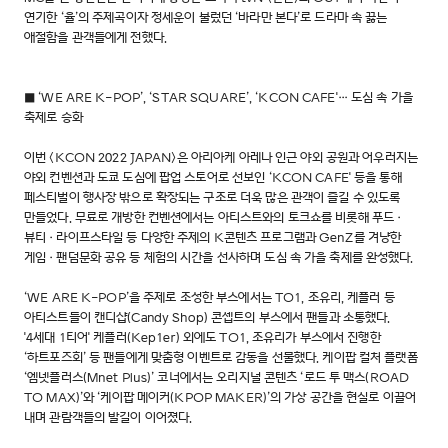
연기한 ‘율’의 주제곡이자 정세운이 불렀던 ‘바라만 본다’로 드라마 속 끓는
애절함을 관객들에게 전했다.
■ ‘WE ARE K-POP’, ‘STAR SQUARE’, ‘KCON CAFE'… 도심 속 가을
축제로 승화
이번 <KCON 2022 JAPAN>은 아리아케 아레나 인근 야외 공원과 어우러지는
야외 컨벤션과 도쿄 도심에 팝업 스토어로 선보인 ‘KCON CAFE' 등을 통해
페스티벌이 행사장 밖으로 확장되는 구조로 더욱 많은 관객이 즐길 수 있도록
만들었다. 무료로 개방한 컨벤션에서는 아티스트와의 토크쇼를 비롯해 푸드·
뷰티·라이프스타일 등 다양한 주제의 K콘텐츠 프로그램과 GenZ를 겨냥한
게임·팬덤문화 공유 등 체험의 시간을 선사하며 도심 속 가을 축제를 완성했다.
‘WE ARE K-POP’을 주제로 조성한 부스에서는 TO1, 조유리, 케플러 등
아티스트들이 캔디샵(Candy Shop) 콘셉트의 부스에서 팬들과 소통했다.
'4세대 1티어' 케플러(Kep1er) 외에도 TO1, 조유리가 부스에서 진행한
‘하트포즈회’ 등 팬들에게 맞춤형 이벤트로 감동을 선물했다. 케이팝 컬처 플랫폼
‘엠넷플러스(Mnet Plus)’ 코너에서는 오리지널 콘텐츠 ‘로드 투 맥스(ROAD
TO MAX)’와 ‘케이팝 메이커(KPOP MAKER)’의 가상 공간을 현실로 이끌어
내며 관람객들의 발길이 이어졌다.