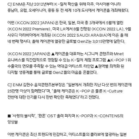
​CJ ENM은 지난 2012년부터 K-컬처 확산을 위해 미주, 아시아뿐 아니라
중남미, 유럽, 오세아니아, 중동 등 전 세계 10개 도시에서 케이콘을 개최해왔다.
이번 <KCON 2022 JAPAN>은 한국, 일본, 미국 총 3개국에서 5월에 열린
<KCON 2022 Premiere>, 미국 LA에서 8월 진행된 <KCON 2022 LA>, 9월
사우디 아라비아에서 개최된 <KCON 2022 SAUDI ARABIA>에 이은 올 해
네 번째 행사다. 올해 케이콘에 열광한 글로벌 GenZ는 3,015만명에 달한다.
<KCON 2022 JAPAN>은 ▲케이콘을 대표하는 시그니처 콘텐츠와 Mnet
유니버스를 직간접적으로 경험할 수 있는 K-컬처 체험 프로그램 ▲K-POP 1위
수출국의 면모를 추측할 수 있는 역대급 아티스트 라인업 ▲권역별 최적화 된
디지털 생중계를 통해 글로벌 GenZ들의 마음을 흔들었다.
CJ ENM 김현수 음악콘텐츠본부장은 “일본에서 개최한 지난 다섯 번의 케이콘에
25만명 이상이 함께했다”며, “올해 케이콘은 K-POP 은 물론 K-Culture
전반에 대한 인기를 다시 한번 확인한 축제였다”라고 전했다.
■ ‘사랑의 불시착’, ‘환혼’ OST 울려 퍼지며 K-POP과 K-CONTENS의
앙상블
이번 케이콘은 최신 트렌드에 민감하고, 아티스트들의 콜라보에 열광하는 일본