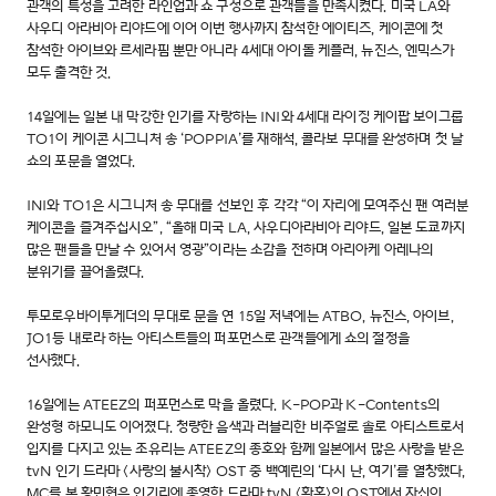
관객의 특성을 고려한 라인업과 쇼 구성으로 관객들을 만족시켰다. 미국 LA와
사우디 아라비아 리야드에 이어 이번 행사까지 참석한 에이티즈, 케이콘에 첫
참석한 아이브와 르세라핌 뿐만 아니라 4세대 아이돌 케플러, 뉴진스, 엔믹스가
모두 출격한 것.
14일에는 일본 내 막강한 인기를 자랑하는 INI와 4세대 라이징 케이팝 보이그룹
TO1이 케이콘 시그니처 송 ‘POPPIA’를 재해석, 콜라보 무대를 완성하며 첫 날
쇼의 포문을 열었다.
INI와 TO1은 시그니처 송 무대를 선보인 후 각각 “이 자리에 모여주신 팬 여러분
케이콘을 즐겨주십시오”, “올해 미국 LA, 사우디아라비아 리야드, 일본 도쿄까지
많은 팬들을 만날 수 있어서 영광”이라는 소감을 전하며 아리아케 아레나의
분위기를 끌어올렸다.
투모로우바이투게더의 무대로 문을 연 15일 저녁에는 ATBO, 뉴진스, 아이브,
JO1등 내로라 하는 아티스트들의 퍼포먼스로 관객들에게 쇼의 절정을
선사했다.
16일에는 ATEEZ의 퍼포먼스로 막을 올렸다. K-POP과 K-Contents의
완성형 하모니도 이어졌다. 청량한 음색과 러블리한 비주얼로 솔로 아티스트로서
입지를 다지고 있는 조유리는 ATEEZ의 종호와 함께 일본에서 많은 사랑을 받은
tvN 인기 드라마 <사랑의 불시착> OST 중 백예린의 ‘다시 난, 여기’를 열창했다,
MC를 본 황민현은 인기리에 종영한 드라마 tvN <환혼>의 OST에서 자신이