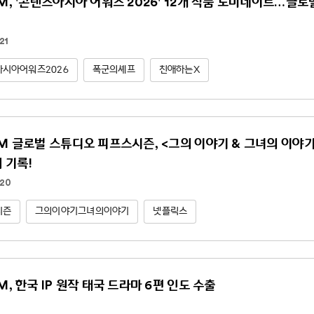
NM, '콘텐츠아시아 어워즈 2026' 12개 작품 노미네이트…글
21
시아어워즈2026
폭군의셰프
친애하는X
NM 글로벌 스튜디오 피프스시즌, <그의 이야기 & 그녀의 이야기(Hi
위 기록!
.20
시즌
그의이야기그녀의이야기
넷플릭스
M, 한국 IP 원작 태국 드라마 6편 인도 수출