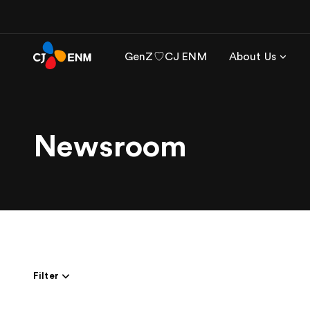
GenZ♡CJ ENM
About Us
Newsroom
Filter