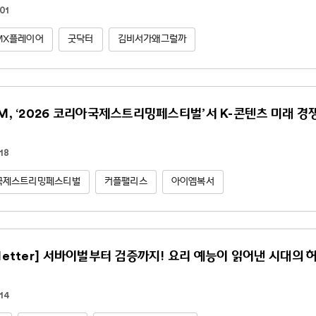
01
MX플레이어
굿닥터
김비서가왜그럴까
NM, ‘2026 코리아국제스트리밍페스티벌’서 K-콘텐츠 미래 경
18
국제스트리밍페스티벌
커플팰리스
아이엠복서
sletter] 서바이벌부터 검증까지! 요리 예능이 읽어낸 시대의 
14