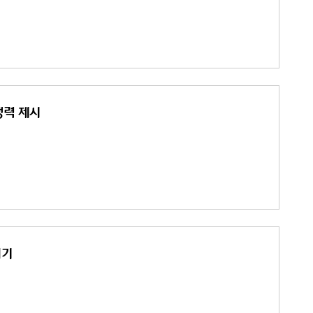
쟁력 제시
허기