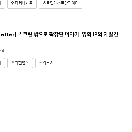
터
언더커버셰프
스트릿레스토랑파이터
letter] 스크린 밖으로 확장된 이야기, 영화 IP의 재발견
14
터
오싹한연애
조각도시