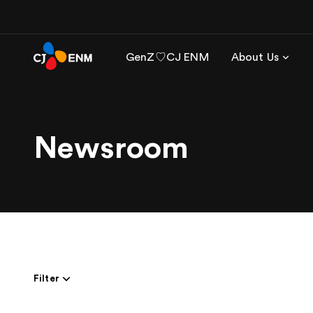
GenZ♡CJ ENM
About Us
Newsroom
Filter