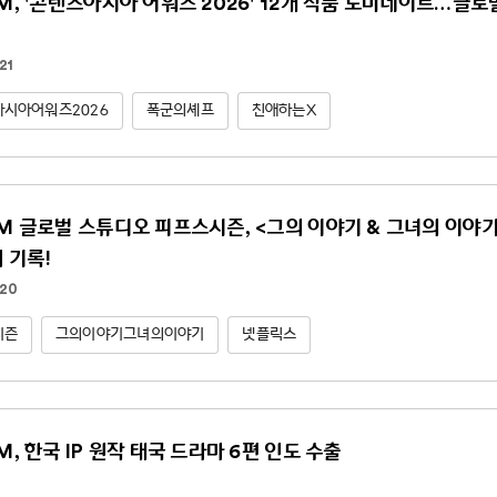
NM, '콘텐츠아시아 어워즈 2026' 12개 작품 노미네이트…글
21
시아어워즈2026
폭군의셰프
친애하는X
NM 글로벌 스튜디오 피프스시즌, <그의 이야기 & 그녀의 이야기(Hi
위 기록!
.20
시즌
그의이야기그녀의이야기
넷플릭스
M, 한국 IP 원작 태국 드라마 6편 인도 수출