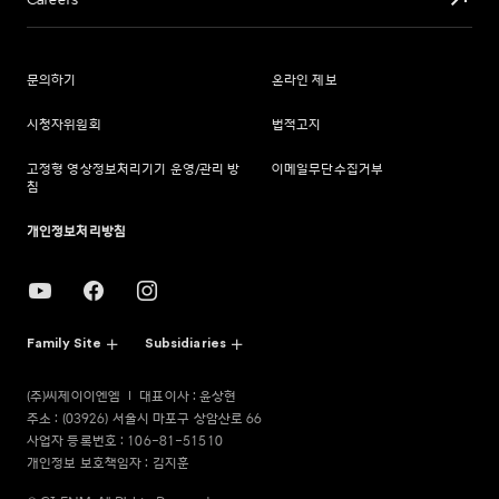
Careers
문의하기
온라인 제보
시청자위원회
법적고지
고정형 영상정보처리기기 운영/관리 방
이메일무단수집거부
침
개인정보처리방침
Family Site
Subsidiaries
(주)씨제이이엔엠
대표이사 : 윤상현
주소 : (03926) 서울시 마포구 상암산로 66
사업자 등록번호 : 106-81-51510
개인정보 보호책임자 : 김지훈