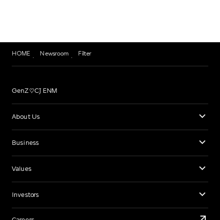
HOME
Newsroom
Filter
GenZ♡CJ ENM
About Us
Business
Values
Investors