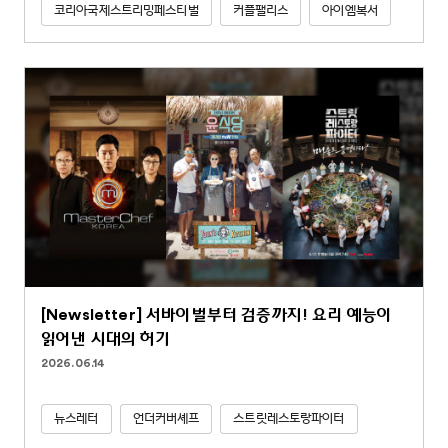
코리아국제스트리밍페스티벌
커플팰리스
아이엠복서
[Newsletter] 서바이벌부터 검증까지! 요리 예능이
읽어낸 시대의 허기
2026.06.14
뉴스레터
언더커버셰프
스트릿레스토랑파이터