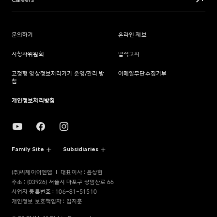
Careers
문의하기
온라인 제보
시청자위원회
법적고지
고정형 영상정보처리기기 운영/관리 방
이메일무단수집거부
침
개인정보처리방침
Family Site
Subsidiaries
(주)씨제이이엔엠
대표이사 : 윤상현
주소 : (03926) 서울시 마포구 상암산로 66
사업자 등록번호 : 106-81-51510
개인정보 보호책임자 : 김지훈