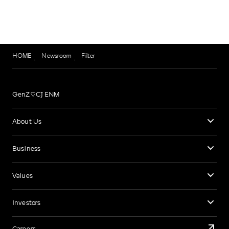
HOME
Newsroom
Filter
GenZ♡CJ ENM
About Us
Business
Values
Investors