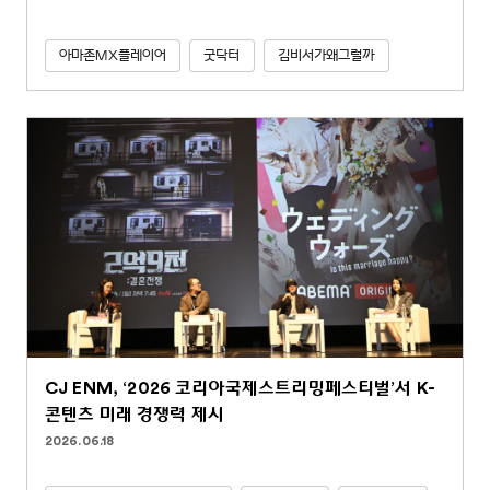
아마존MX플레이어
굿닥터
김비서가왜그럴까
CJ ENM, ‘2026 코리아국제스트리밍페스티벌’서 K-
콘텐츠 미래 경쟁력 제시
2026.06.18