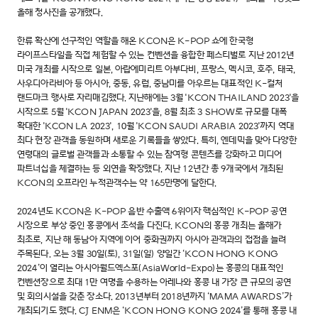
올해 청사진을 공개했다.
한류 확산에 선구적인 역할을 해온 KCON은 K-POP 쇼에 한국형
라이프스타일을 직접 체험할 수 있는 컨벤션을 융합한 페스티벌로 지난 2012년
미국 개최를 시작으로 일본, 아랍에미리트 아부다비, 프랑스, 멕시코, 호주, 태국,
사우디아라비아 등 아시아, 중동, 유럽, 중남미를 아우르는 대표적인 K-컬처
랜드마크 행사로 자리매김했다. 지난해에는 3월 'KCON THAILAND 2023'을
시작으로 5월 'KCON JAPAN 2023'을, 8월 최초 3 SHOW로 규모를 대폭
확대한 'KCON LA 2023', 10월 'KCON SAUDI ARABIA 2023'까지 역대
최다 현장 관객을 동원하며 새로운 기록들을 쌓았다. 특히, 엔데믹을 맞아 다양한
연령대의 글로벌 관객들과 소통할 수 있는 참여형 콘텐츠를 강화하고 미디어
파트너십을 체결하는 등 외연을 확장했다. 지난 12년간 총 9개국에서 개최된
KCON의 오프라인 누적관객수는 약 165만명에 달한다.
2024년도 KCON은 K-POP 음반 수출액 6위이자 핵심적인 K-POP 공연
시장으로 부상 중인 홍콩에서 초석을 다진다. KCON의 홍콩 개최는 올해가
최초로, 지난 해 동남아 지역에 이어 중화권까지 아시아 관객과의 접점을 늘려
주목된다. 오는 3월 30일(토), 31일(일) 양일간 ‘KCON HONG KONG
2024’이 열리는 아시아월드엑스포(AsiaWorld-Expo)는 홍콩의 대표적인
컨벤션장으로 최대 1만 여명을 수용하는 아레나와 홍콩 내 가장 큰 규모의 공연
및 회의시설을 갖춘 장소다. 2013년부터 2018년까지 ‘MAMA AWARDS’가
개최되기도 했다. CJ ENM은 ‘KCON HONG KONG 2024’를 통해 홍콩 내