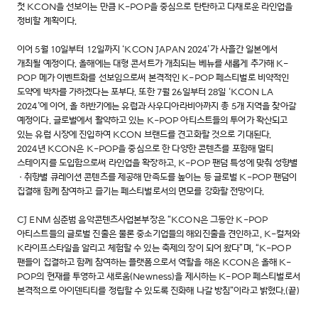
첫 KCON을 선보이는 만큼 K-POP을 중심으로 탄탄하고 다채로운 라인업을
정비할 계획이다.
이어 5월 10일부터 12일까지 ‘KCON JAPAN 2024’가 사흘간 일본에서
개최될 예정이다. 올해에는 대형 콘서트가 개최되는 베뉴를 새롭게 추가해 K-
POP 메가 이벤트화를 선보임으로써 본격적인 K-POP 페스티벌로 비약적인
도약에 박차를 가하겠다는 포부다. 또한 7월 26일부터 28일 ‘KCON LA
2024’에 이어, 올 하반기에는 유럽과 사우디아라비아까지 총 5개 지역을 찾아갈
예정이다. 글로벌에서 활약하고 있는 K-POP 아티스트들의 투어가 확산되고
있는 유럽 시장에 진입하여 KCON 브랜드를 견고화할 것으로 기대된다.
2024년 KCON은 K-POP을 중심으로 한 다양한 콘텐츠를 포함해 멀티
스테이지를 도입함으로써 라인업을 확장하고, K-POP 팬덤 특성에 맞춰 성향별
•취향별 큐레이션 콘텐츠를 제공해 만족도를 높이는 등 글로벌 K-POP 팬덤이
집결해 함께 참여하고 즐기는 페스티벌로서의 면모를 강화할 전망이다.
CJ ENM 심준범 음악콘텐츠사업본부장은 “KCON은 그동안 K-POP
아티스트들의 글로벌 진출은 물론 중소기업들의 해외진출을 견인하고, K-컬처와
K라이프스타일을 알리고 체험할 수 있는 축제의 장이 되어 왔다”며, “K-POP
팬들이 집결하고 함께 참여하는 플랫폼으로서 역할을 해온 KCON은 올해 K-
POP의 현재를 투영하고 새로움(Newness)을 제시하는 K-POP 페스티벌로서
본격적으로 아이덴티티를 정립할 수 있도록 진화해 나갈 방침”이라고 밝혔다.(끝)