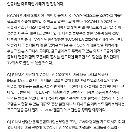
입증하는 대표적인 사례가 될 전망이다.
KCON은 세계 음악시장 1위인 미국에서 K-POP 아티스트를 소개하고 이들이
글로벌에 진출해 활약할 수 있도록 발판이 되어 왔다. ‘KCON LA 2024’는
새롭게 진화된 페스티벌형 멀티 스테이지를 통해 팬과 아티스트가 교감할 수 있는
접점을 대폭 확대한다고 알린바 있다. 디지털 플랫폼을 통한 생중계 외에 CW
네트워크를 통해 TV에서도 중계방송될 ‘KCON LA 2024’에 기대가 모아진다.
이번에 미국 전파를 타게 될 ‘엠카운트다운’은 KCON의 매일 밤을 화려하게
수놓고 있는 시그니처 무대다. 글로벌에서도 주목하고 있는 아티스트들이 대거
출격해 팬들과 함께 호흡하며 펼치는 압도적인 퍼포먼스의 향연을 동시간대에
TV에서도 즐길 수 있을 것이다.
CJ ENM은 지난해 ‘KCON LA 2023’에서 미국 대형 라디오 방송사
iHeartMedia와 미디어 파트너십을 체결해 KIIS FM 채널의 5개 음악 방송
채널을 통해 공동 프로모션을 진행하며 미국 전역 내 K-컬처의 접점 확대에 나선
바 있다. 뿐만 아니라, LA 지역 최초로 삼성 갤럭시가 타이틀 스폰서로 참여해
뜨거운 반응을 모았다. 올해 역시 타이틀 스폰서로 삼성 갤럭시가 함께하며, 신규
모델을 체험할 수 있는 대규모 공간 뿐만 아니라 다채로운 아티스트 컬래버레이션
프로그램을 통해 현지 K-POP 팬들과의 스킨십을 강화할 예정이다.
CJ ENM 신형관 음악콘텐츠사업본부장은 “이번 CW와 협약을 계기로 세계 최대
음악시장인 미국 전역에 ‘KCON LA 2024’만의 차별화된 무대들을 선보일 수