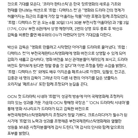
것으로 기대를 모은다. ‘코리아 판타스틱’은 한국 장르영화의 새로운 기조와
현재를 만나보는 섹션으로 ‘트랩 : 디렉터스 컷’은 “영화와 드라마 간의 경계가
허물어지는 최근의 흐름에 가장 잘 어울리는 작품”이란 호평과 함께 초청되었다.
‘트랩 : 디렉터스 컷’은 오는 6월 30일(13시 30분 부천시청 어울마당)과 7월 3일
(17시, CGV 부천 8관)에서 상영 예정이며, 2번의 상영 모두 종료 후 박신우
감독을 비롯한 출연 배우와의 GV가 마련되어 있어 기대감을 더한다.
박신우 감독은 “영화로 만들려고 시작했던 이야기를 드라마로 풀어냈다. ‘트랩 :
디렉터스 컷’이 부천국제판타스틱영화제에 영화 버전으로 상영할 수 있게 되어
감회가 새롭고 감사하다. 영화 버전을 보신 관객분들이 재미있게 보시고, 드라마
버전도 찾아보게 된다면 정말 좋을 것 같다”며 이번 초청을 향한 소감을 밝혔다.
‘트랩 : 디렉터스 컷’ 외에도 배우 이지은을 페르소나로 이경미, 임필성, 전고은.
김종관 네 명의 감독이 그려낸 각각 다른 네 편의 이야기를 담은 넷플릭스
오리지널 ‘페르소나’ 또한 함께 초청되어 눈길을 끈다.
OCN 첫 드라마틱 시네마 ‘트랩’이 성공적 방송에 이어 국제영화제 초청까지
의미 있는 성과를 거둔 가운데 OCN 황혜정 국장은 “ ‘OCN 드라마틱 시네마’를
통해 영화 시나리오가 드라마가 되고 감독판 버전으로
부천국제판타스틱영화제까지 초청되어 정말 기쁘다. 크로스미디어가 필수가 된
시기에 ‘트랩’의 노력과 성과를 조명해준 부천국제판타스틱영화제와 열렬한
성원을 보내준 시청자분들에게 감사 드린다.”며 감사의 인사와 함께 앞으로의
포부를 밝혔다.