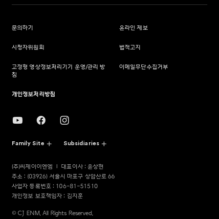
문의하기
온라인 제보
시청자위원회
법적고지
고정형 영상정보처리기기 운영/관리 방
이메일무단수집거부
침
개인정보처리방침
Family Site
Subsidiaries
(주)씨제이이엔엠
대표이사 : 윤상현
주소 : (03926) 서울시 마포구 상암산로 66
사업자 등록번호 : 106-81-51510
개인정보 보호책임자 : 김지훈
© CJ ENM. All Rights Reserved.