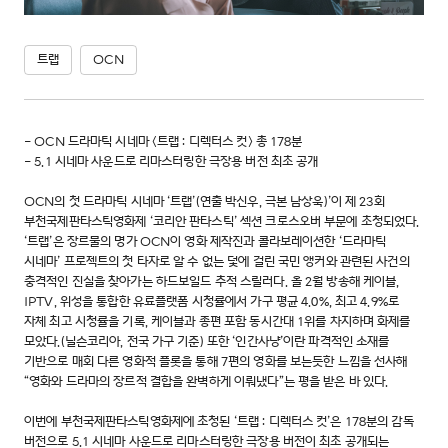
트랩
OCN
- OCN 드라마틱 시네마 <트랩 : 디렉터스 컷> 총 178분
- 5.1 시네마 사운드로 리마스터링한 극장용 버전 최초 공개
OCN의 첫 드라마틱 시네마 ‘트랩’(연출 박신우, 극본 남상욱)’이 제 23회
부천국제판타스틱영화제 ‘코리안 판타스틱’ 섹션 크로스오버 부문에 초청되었다.
‘트랩’은 장르물의 명가 OCN이 영화 제작진과 콜라보레이션한 ‘드라마틱
시네마’ 프로젝트의 첫 타자로 알 수 없는 덫에 걸린 국민 앵커와 관련된 사건의
충격적인 진실을 찾아가는 하드보일드 추적 스릴러다. 올 2월 방송해 케이블,
IPTV, 위성을 통합한 유료플랫폼 시청률에서 가구 평균 4.0%, 최고 4.9%로
자체 최고 시청률을 기록, 케이블과 종편 포함 동시간대 1위를 차지하며 화제를
모았다.(닐슨코리아, 전국 가구 기준) 또한 ‘인간사냥’이란 파격적인 소재를
기반으로 매회 다른 영화적 플롯을 통해 7편의 영화를 보는듯한 느낌을 선사해
“영화와 드라마의 장르적 결합을 완벽하게 이뤄냈다”는 평을 받은 바 있다.
이번에 부천국제판타스틱영화제에 초청된 ‘트랩 : 디렉터스 컷’은 178분의 감독
버전으로 5.1 시네마 사운드로 리마스터링한 극장용 버전이 최초 공개되는