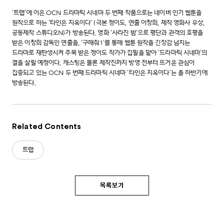
‘트랩’에 이은 OCN 드라마틱 시네마 두 번째 작품으로는 네이버 인기 웹툰을
원작으로 하는 ‘타인은 지옥이다’ (극본 정이도, 연출 이창희, 제작 영화사 우상,
공동제작 스튜디오N)가 방송된다. 영화 ‘사라진 밤’으로 평단과 관객의 호평을
받은 이창희 감독인 연출을, ‘구해줘1’를 통해 웹툰 원작을 긴장감 넘치는
드라마로 재탄생시켜 주목 받은 정이도 작가가 집필을 맡아 ‘드라마틱 시네마’의
결을 살릴 예정이다. 캐스팅은 물론 제작진까지 방영 전부터 뜨거운 관심이
집중되고 있는 OCN 두 번째 드라마틱 시네마 ‘타인은 지옥이다’는 올 하반기에
방송된다.
Related Contents
트랩
목록보기