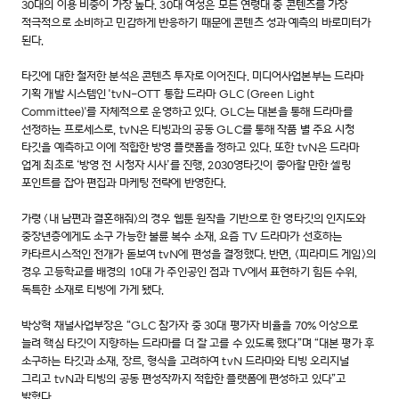
30대의 이용 비중이 가장 높다. 30대 여성은 모든 연령대 중 콘텐츠를 가장
적극적으로 소비하고 민감하게 반응하기 때문에 콘텐츠 성과 예측의 바로미터가
된다.
타깃에 대한 철저한 분석은 콘텐츠 투자로 이어진다. 미디어사업본부는 드라마
기획 개발 시스템인 'tvN-OTT 통합 드라마 GLC (Green Light
Committee)'를 자체적으로 운영하고 있다. GLC는 대본을 통해 드라마를
선정하는 프로세스로, tvN은 티빙과의 공동 GLC를 통해 작품 별 주요 시청
타깃을 예측하고 이에 적합한 방영 플랫폼을 정하고 있다. 또한 tvN은 드라마
업계 최초로 ‘방영 전 시청자 시사’를 진행, 2030영타깃이 좋아할 만한 셀링
포인트를 잡아 편집과 마케팅 전략에 반영한다.
가령 <내 남편과 결혼해줘>의 경우 웹툰 원작을 기반으로 한 영타깃의 인지도와
중장년층에게도 소구 가능한 불륜 복수 소재, 요즘 TV 드라마가 선호하는
카타르시스적인 전개가 돋보여 tvN에 편성을 결정했다. 반면, <피라미드 게임>의
경우 고등학교를 배경의 10대 가 주인공인 점과 TV에서 표현하기 힘든 수위,
독특한 소재로 티빙에 가게 됐다.
박상혁 채널사업부장은 “GLC 참가자 중 30대 평가자 비율을 70% 이상으로
늘려 핵심 타깃이 지향하는 드라마를 더 잘 고를 수 있도록 했다”며 “대본 평가 후
소구하는 타깃과 소재, 장르, 형식을 고려하여 tvN 드라마와 티빙 오리지널
그리고 tvN과 티빙의 공동 편성작까지 적합한 플랫폼에 편성하고 있다”고
밝혔다.