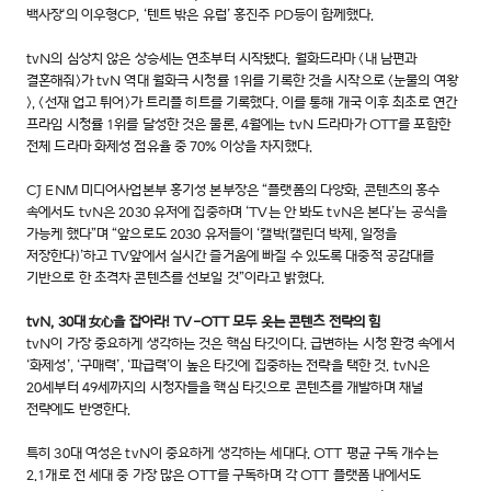
백사장'의 이우형CP, ‘텐트 밖은 유럽’ 홍진주 PD등이 함께했다.
tvN의 심상치 않은 상승세는 연초부터 시작됐다. 월화드라마 <내 남편과
결혼해줘>가 tvN 역대 월화극 시청률 1위를 기록한 것을 시작으로 <눈물의 여왕
>, <선재 업고 튀어>가 트리플 히트를 기록했다. 이를 통해 개국 이후 최초로 연간
프라임 시청률 1위를 달성한 것은 물론, 4월에는 tvN 드라마가 OTT를 포함한
전체 드라마 화제성 점유율 중 70% 이상을 차지했다.
CJ ENM 미디어사업본부 홍기성 본부장은 “플랫폼의 다양화, 콘텐츠의 홍수
속에서도 tvN은 2030 유저에 집중하며 ‘TV는 안 봐도 tvN은 본다’는 공식을
가능케 했다”며 “앞으로도 2030 유저들이 ‘캘박(캘린더 박제, 일정을
저장한다)’하고 TV앞에서 실시간 즐거움에 빠질 수 있도록 대중적 공감대를
기반으로 한 초격차 콘텐츠를 선보일 것”이라고 밝혔다.
tvN, 30대 女心을 잡아라! TV-OTT 모두 웃는 콘텐츠 전략의 힘
tvN이 가장 중요하게 생각하는 것은 핵심 타깃이다. 급변하는 시청 환경 속에서
‘화제성’, ‘구매력’, ‘파급력’이 높은 타깃에 집중하는 전략을 택한 것. tvN은
20세부터 49세까지의 시청자들을 핵심 타깃으로 콘텐츠를 개발하며 채널
전략에도 반영한다.
특히 30대 여성은 tvN이 중요하게 생각하는 세대다. OTT 평균 구독 개수는
2.1개로 전 세대 중 가장 많은 OTT를 구독하며 각 OTT 플랫폼 내에서도