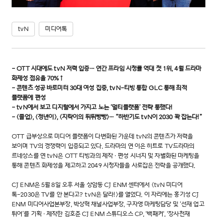
tvN
미디어톡
- OTT 시대에도 tvN 저력 입증… 연간 프라임 시청률 역대 첫 1위, 4월 드라마
화제성 점유율 70%↑
- 콘텐츠 성공 바로미터 30대 여성 집중, tvN-티빙 통합 GLC 통해 최적
플랫폼에 편성
- tvN에서 보고 디지털에서 가지고 노는 ‘멀티플랫폼’ 전략 통했다!
- <졸업>, <정년이>, <지락이의 뛰뛰빵빵>… “하반기도 tvN이 2030 꽉 잡는다!”
OTT 급부상으로 미디어 플랫폼이 다변화된 가운데 tvN의 콘텐츠가 저력을
보이며 TV의 경쟁력이 입증되고 있다. 드라마의 연 이은 히트로 TV드라마의
르네상스를 연 tvN은 OTT 티빙과의 제작·편성 시너지 및 차별화된 마케팅을
통해 콘텐츠 화제성을 제고하고 2049 시청자들을 사로잡은 전략을 공개했다.
CJ ENM은 5월 8일 오후 서울 상암동 CJ ENM 센터에서 <tvN 미디어
톡-2030은 TV를 안 본다고? tvN은 달라!>를 열었다. 이 자리에는 홍기성 CJ
ENM 미디어사업본부장, 박상혁 채널사업부장, 구자영 마케팅담당 및 ‘선재 업고
튀어’를 기획·제작한 김호준 CJ ENM 스튜디오스 CP, '백패커', '장사천재