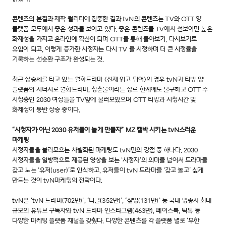
콘텐츠의 본질과 제작 퀄리티에 집중한 결과 tvN의 콘텐츠는 TV와 OTT 양
플랫폼 모두에서 좋은 성과를 보이고 있다. 좋은 콘텐츠를 TV에서 선보이면 높은
화제성을 가지고 온라인에 확산이 되며 OTT를 통해 몰아보기, 다시보기로
유입이 되고, 이렇게 증가한 시청자는 다시 TV 를 시청하며 더 큰 시청률을
기록하는 선순환 구조가 완성되는 것.
최근 상승세를 타고 있는 월화드라마 <선재 업고 튀어>의 경우 tvN과 티빙 양
플랫폼의 시너지로 월화드라마, 청춘물이라는 장르 한계에도 불구하고 OTT 주
시청층인 2030 여성들을 TV앞에 불러모았으며 OTT 티빙과 시청시간 및
화제성이 동반 상승 중이다.
“시청자가 아닌 2030 유저들이 놀게 만들자” MZ 캘박 시키는 tvN스러운
마케팅
시청자들을 불러모으는 차별화된 마케팅도 tvN만의 강점 중 하나다. 2030
시청자들을 일방적으로 제공된 영상을 보는 ‘시청자’의 의미를 넘어서 드라마를
갖고 노는 ‘유저(user)’로 인식하고, 유저들이 tvN 드라마를 ‘갖고 놀고’ 싶게
만드는 것이 tvN마케팅의 전략이다.
tvN은 ‘tvN 드라마(702만)’, ‘디글(352만)’, ‘샾잉(131만)’ 등 국내 방송사 최대
규모의 유튜브 구독자와 tvN 드라마 인스타그램(463만), 페이스북, 틱톡 등
다양한 마케팅 플랫폼 채널을 갖췄다. 다양한 콘텐츠를 각 플랫폼 별로 ‘무한