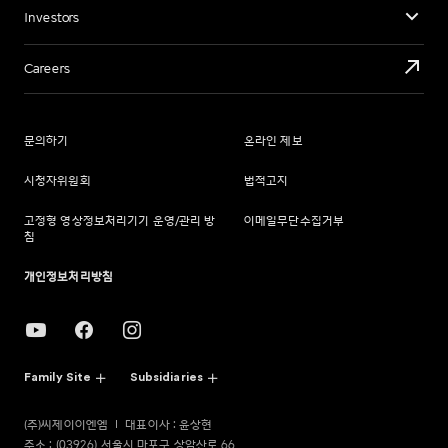
Investors
Careers
문의하기
온라인 제보
시청자위원회
법적고지
고정형 영상정보처리기기 운영/관리 방
이메일무단수집거부
침
개인정보처리방침
Family Site
Subsidiaries
(주)씨제이이엔엠
대표이사 : 윤상현
주소 : (03926) 서울시 마포구 상암산로 66