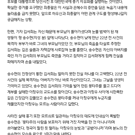
후보를 대통령으로 당선시킨 후 대한민국에 총기 자유화를 실행하는 것이었다.
확실한 증거를 요구했던 최총괄은 이 사실과 은혜수의 증언을 담은 녹음기 내용에
놀라움을 금치 못했다. 앞으로 하우신과 최총괄이 어떤 관계 구도를 형성해나갈지
궁금해지는 상황.
한편, 기자 김서희는 자신 때문에 부모님이 돌아가셨다며 눈물 범벅이 된 채
쌍둥이 형 송수현(지성 분) 앞에 나타났다. 송수현이 낮에 만난 22년 전 사건의
목격자 부부가 바로 그녀의 부모님이었던 것. 부모님의 죽음을 타살로 추정한
김서희는 깊은 슬픔과 자책감에 사로잡혀 눈물 흘렸다. 송수현은 자신의 아버지를
죽인 자가 김서희의 부모님도 죽였을 거라고 짐작하고 김서희에게 함께 진실을
파헤치자며 손을 내밀었다.
송수현의 진정성이 통한 김서희는 말하지 못한 진실 하나를 더 고백했다. 22년 전
사건의 실제 목격자는 아버지가 아닌 바로 자신이었다고. 그녀는 그날을 생생히
기억하고 있었다. 송수현은 김서희의 기억을 빌어 만든 몽타주를 들고 드디어
계부를 살해한 이창우의 교도소를 찾아갔다. 송수현과 이창우 사이에 시한폭탄
같은 긴장감이 감돌았고 송수현은 몽타주를 꺼내 이창우에게 누군지를
캐물었지만 이창우는 모르는 사람이라고 답했다.
사라진 살해 흉기 또한 모르쇠로 일관하는 이창우의 태도에 인내심이 폭발한
송수현은 ‘몽타주의 사람을 보호하기 위해 거짓 자백을 한 것 아니냐’라며
쏘아붙였다. 정곡이 찔린 듯 떨리는 이창우의 눈빛과 “공범이니까”라며 분노의 찬
송수현의 모습을 끝으로 3회가 막을 내렸다.