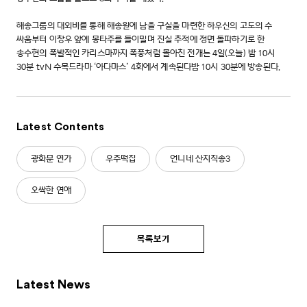
해송그룹의 대외비를 통해 해송원에 남을 구실을 마련한 하우신의 고도의 수
싸움부터 이창우 앞에 몽타주를 들이밀며 진실 추적에 정면 돌파하기로 한
송수현의 폭발적인 카리스마까지 폭풍처럼 몰아친 전개는 4일(오늘) 밤 10시
30분 tvN 수목드라마 ‘아다마스’ 4회에서 계속된다밤 10시 30분에 방송된다.
Latest Contents
광화문 연가
우주떡집
언니네 산지직송3
오싹한 연애
목록보기
Latest News