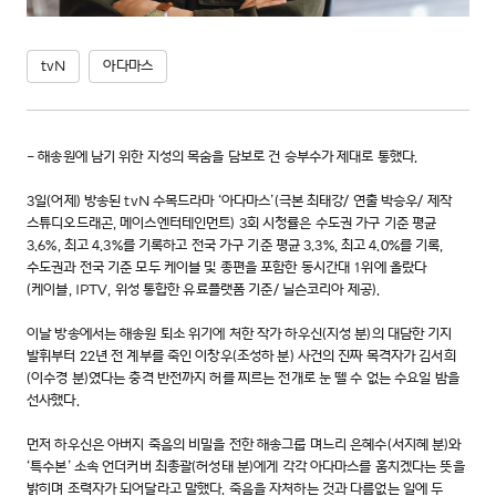
tvN
아다마스
- 해송원에 남기 위한 지성의 목숨을 담보로 건 승부수가 제대로 통했다.
3일(어제) 방송된 tvN 수목드라마 ‘아다마스’(극본 최태강/ 연출 박승우/ 제작
스튜디오드래곤, 메이스엔터테인먼트) 3회 시청률은 수도권 가구 기준 평균
3.6%, 최고 4.3%를 기록하고 전국 가구 기준 평균 3.3%, 최고 4.0%를 기록,
수도권과 전국 기준 모두 케이블 및 종편을 포함한 동시간대 1위에 올랐다
(케이블, IPTV, 위성 통합한 유료플랫폼 기준/ 닐슨코리아 제공).
이날 방송에서는 해송원 퇴소 위기에 처한 작가 하우신(지성 분)의 대담한 기지
발휘부터 22년 전 계부를 죽인 이창우(조성하 분) 사건의 진짜 목격자가 김서희
(이수경 분)였다는 충격 반전까지 허를 찌르는 전개로 눈 뗄 수 없는 수요일 밤을
선사했다.
먼저 하우신은 아버지 죽음의 비밀을 전한 해송그룹 며느리 은혜수(서지혜 분)와
‘특수본’ 소속 언더커버 최총괄(허성태 분)에게 각각 아다마스를 훔치겠다는 뜻을
밝히며 조력자가 되어달라고 말했다. 죽음을 자처하는 것과 다름없는 일에 두