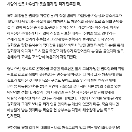
사람이 선뜻 하우신과 뜻을 함께 할 리가 만무할 터.
특히 최총괄은 권회장(이경영 분)이 직접 범죄에 가담했을 가능성과 공소시효가
18일이나 남았다는 사실에 솔깃해하면서도 하우신의 심증만으로 조직의 존망을
걸 수 없어 확실한 증거를 요구했다. 은혜수 역시 거절하기는 마찬가지. 하지만
하우신은 은혜수가 대가 없이 진실을 제보한 데에는 ‘진범을 알고 있다’라는
전제가 있을 것이라 추론했고 그의 예상은 정확하게 들어맞았다. 하우신이
권회장을 향한 은혜수의 적대감을 꿰뚫자 비로소 ‘남편 권현조(서현우 분)를 통해
권회장이 아다마스로 사람을 죽였고 이창우가 뒤집어썼다’는 말을 들었다며 실토,
은혜수의 고백은 고스란히 녹음기에 저장되었다.
협박 아닌 협박으로 은혜수를 포섭한 하우신은 앞서 그녀가 벌인 권회장과의 여행
권유로 회고록 작업이 중단됐다는 변수를 맞이했다. 더 이상 그가 해송원에 있을
필요가 없어진 것. 아다마스는 구경도 못하고 퇴소 위기에 놓인 하우신 앞에
문하생 이동림(신현승 분)은 우연히 권회장과 윤비서(이시원 분)의 수화를 엿본
이야기를 전했다. 이것이 극비 내용임을 눈치챈 하우신은 곧장 권회장에게
이실직고해 자진 퇴소하겠다는 의사를 내비쳤다. 그룹의 대외비를 알게 된 이상
권회장이 그대로 보내줄 리가 없을 것이라는 계산이 있었기 때문. 죽음 아니면
해송원에 남는 것이라는 목숨을 건 승부수는 다행히 해송원에 남는 쪽으로
던져졌다.
문하생을 통해 알게 된 대외비는 바로 해송그룹이 밀고 있는 황병철(김종구 분)