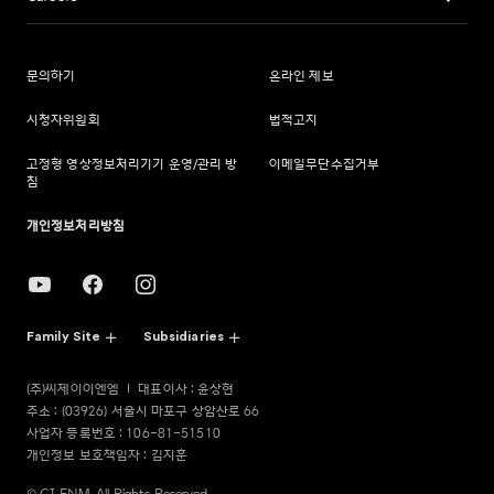
문의하기
온라인 제보
시청자위원회
법적고지
고정형 영상정보처리기기 운영/관리 방
이메일무단수집거부
침
개인정보처리방침
Family Site
Subsidiaries
(주)씨제이이엔엠
대표이사 : 윤상현
주소 : (03926) 서울시 마포구 상암산로 66
사업자 등록번호 : 106-81-51510
개인정보 보호책임자 : 김지훈