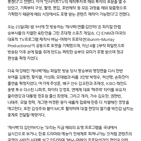
뭉쳤다"고 전했다. 이어 "인사이트TV의 제작투자로 해외 투자의 포문을 열 수
있었고, 기획부터 구성, 촬영, 편집, 후반제작 등 모든 과정을 해외 맞춤형으로
기획했기 때문에 해외 시장에서도 호평 받는 콘텐츠 제작이 가능했다"고 전했다.
오는 25일(화) 밤 9시에 첫 방송하는 '캐시백(연출:김인하)'은 피지컬 만렙
승부사들의 치열한 육탄전을 그린 초대형 스포츠 게임쇼. CJ ENM과 미국의
대표적 TV프로그램 제작사 버님-머레이 프로덕션(Bunim-Murray
Productions)이 공동으로 포맷을 기획했으며, 지난 4월 2부작 파일럿으로
방송된 이후 손에 땀을 쥐게 만드는 짜릿한 승부의 묘미가 호평 받으며 정규
편성을 확정 지었다.
더욱 막강해진 '캐시백'에는 파일럿 방송 당시 명승부와 명장면을 다시 한번
보여줄 김동현, 황치열, 이상화, 모태범과 씨름 3인방 박정우, 허선행, 손희찬이
출연을 확정지었다. 여기에 추성훈, 배구 선수 김요한과 조재성, KBO 레전드
용병 투수 더스틴 니퍼트, 파이터 강경호, 연예계 대표 '핵주먹' 타이틀 보유자
줄리엔강과 대통령 경호원 출신 최영재, 그리고 개리, 가수 김요한, 권현빈,
나태주, 모델 정혁, 개그맨 허경환 등이 새롭게 합류해 한층 더 치열해진 경쟁을
예고한다. 또한 김성주와 붐이 MC로 활약하며 대결 현장의 열기를 박진감 넘치는
중계로 전달할 예정이다.
'캐시백'의 김인하PD는 "우리는 지금 해외의 유명 프로그램을 국내에서
실시간으로 보거나, 한류 드라마와 예능이 전세계로 퍼져나가는 것처럼 콘텐츠의
국경이 사라진 시대를 살고 있다"라며 "버님-머레이 프로덕션과의 협업은 이런