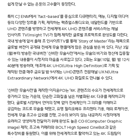
쉽게 만날 수 없는 은둔의 고수들이 등장한다.
특히 CJ ENM에서 ‘fact-based’를 중심으로 다큐멘터리, 예능, 디지털 미디어
등의 다양한 장르를 기획, 제작하는 팩츄얼스튜디오와, 네덜란드를 기반으로
UHD 콘텐츠를 방영하고 전세계에 4K UHD 콘텐츠를 서비스하는 채널
인사이트 TV(Insight TV)가 함께 제작한 글로벌 프로젝트로 완성도를 더한다.
국내 방송에 앞서 올해 초 인사이트TV를 통해 ‘Story of Master’라는 제목으로
글로벌 버전이 공개돼 전세계 무술 팬들에게 많은 관심을 받은 바 있다. 지난 3일
(월)부터 방송한 국내버전 ‘신비한 무술사전’에서는 무술의 비기와 정신에 집중할
수 있는 내용들이 시청자의 마음을 사로잡고 있다. 2회는 오늘(10일, 월) 밤 12시
40분에 방송하며, 애초에 4K UHD(Ultra High Definition)로 기획 및
제작된 만큼 매주 금요일 밤 9시에는 UHD콘텐츠 전문채널 UXN(Ultra
Extraordinary Network)에서 4K UHD 화질로도 만나볼 수 있다.
'신비한 무술사전'을 제작한 이지윤PD는 "4K 콘텐츠의 수요가 전세계적으로
증가하고 있는 가운데, 단순한 고화질을 넘은 차별화된 4K 다큐를 제작하고자
했다. 글로벌 시장에서 언어의 장벽 없이 전세계인이 그 의미를 이해하고
공감하는 코드로 무술을 택했고, 유명 헐리웃배우 프리젠터 기용, 해외 로케이션,
전세계 무술 초고수 섭외를 진행, 고수의 보이지 않는 내공까지 시청자에게
유려하고 생생하게 전달하기 위해 완성도 높은 CGI(Computer Graphic
Image) 제작, 초고속 카메라와 BOLT High Speed CineBot과 같은
특수장비를 동원했다. 이를 위해 전세계적으로 활약하고 있는 4K 드림팀이