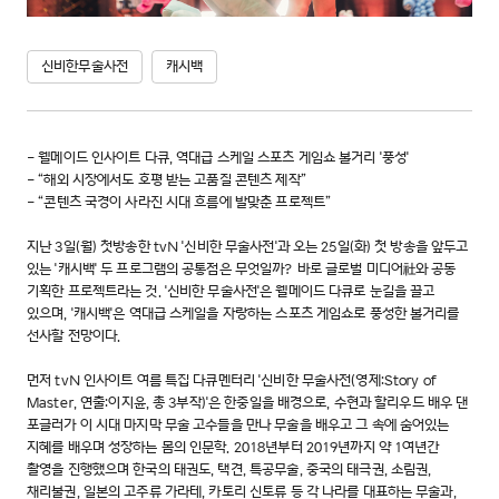
신비한무술사전
캐시백
- 웰메이드 인사이트 다큐, 역대급 스케일 스포츠 게임쇼 볼거리 '풍성'
- “해외 시장에서도 호평 받는 고품질 콘텐츠 제작”
- “콘텐츠 국경이 사라진 시대 흐름에 발맞춘 프로젝트”
지난 3일(월) 첫방송한 tvN '신비한 무술사전'과 오는 25일(화) 첫 방송을 앞두고
있는 '캐시백' 두 프로그램의 공통점은 무엇일까? 바로 글로벌 미디어社와 공동
기획한 프로젝트라는 것. '신비한 무술사전'은 웰메이드 다큐로 눈길을 끌고
있으며, '캐시백'은 역대급 스케일을 자랑하는 스포츠 게임쇼로 풍성한 볼거리를
선사할 전망이다.
먼저 tvN 인사이트 여름 특집 다큐멘터리 '신비한 무술사전(영제:Story of
Master, 연출:이지윤, 총 3부작)'은 한중일을 배경으로, 수현과 할리우드 배우 댄
포글러가 이 시대 마지막 무술 고수들을 만나 무술을 배우고 그 속에 숨어있는
지혜를 배우며 성장하는 몸의 인문학. 2018년부터 2019년까지 약 1여년간
촬영을 진행했으며 한국의 태권도, 택견, 특공무술, 중국의 태극권, 소림권,
채리불권, 일본의 고주류 가라테, 카토리 신토류 등 각 나라를 대표하는 무술과,