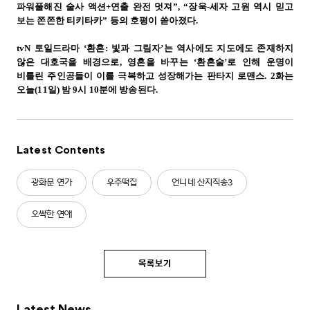
파워풀해진 술사 액션+연출 완전 멋져”, “장욱-세자 고원 역시 믿고
보는 쫀쫀한 티키타카” 등의 호평이 쏟아졌다.
tvN 토일드라마 ‘환혼: 빛과 그림자’는 역사에도 지도에도 존재하지
않은 대호국을 배경으로, 영혼을 바꾸는 ‘환혼술’로 인해 운명이
비틀린 주인공들이 이를 극복하고 성장해가는 판타지 로맨스. 2화는
오늘(11일) 밤 9시 10분에 방송된다.
Latest Contents
광화문 연가
우주떡집
언니네 산지직송3
오싹한 연애
목록보기
Latest News