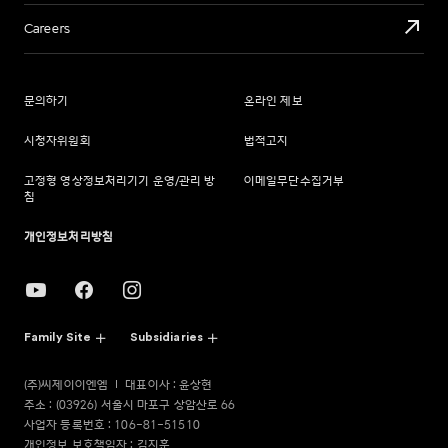
Careers
문의하기
온라인 제보
시청자위원회
법적고지
고정형 영상정보처리기기 운영/관리 방
이메일무단수집거부
침
개인정보처리방침
Family Site
Subsidiaries
(주)씨제이이엔엠
대표이사 : 윤상현
주소 : (03926) 서울시 마포구 상암산로 66
사업자 등록번호 : 106-81-51510
개인정보 보호책임자 : 김지훈