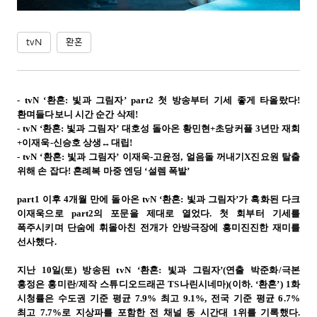
tvN
환혼
- tvN ‘환혼: 빛과 그림자’ part2 첫 방송부터 기세 좋게 타올랐다!
환며들다보니 시간 순간 삭제!
- tvN ‘환혼: 빛과 그림자’ 대호성 돌아온 황민현+초당커플 3년만 재회
+이재욱-신승호 상생↔대립!
- tvN ‘환혼: 빛과 그림자’ 이재욱-고윤정, 얼음돌 꺼내기X진요원 탈출
위해 손 잡다! 혼례복 마중 엔딩 ‘설렘 폭발’
part1 이후 4개월 만에 돌아온 tvN ‘환혼: 빛과 그림자’가 흑화된 다크
이재욱으로 part2의 포문을 제대로 열었다. 첫 회부터 기세를
폭주시키며 단숨에 휘몰아친 전개가 안방극장에 흥미진진한 재미를
선사했다.
지난 10일(토) 방송된 tvN ‘환혼: 빛과 그림자’(연출 박준화/극본
홍정은 홍미란/제작 스튜디오드래곤 TS나린시네마)(이하. ‘환혼’) 1화
시청률은 수도권 기준 평균 7.9% 최고 9.1%, 전국 기준 평균 6.7%
최고 7.7%로 지상파를 포함한 전 채널 동 시간대 1위를 기록했다.