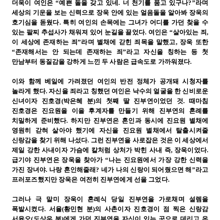
더욱이 여인은 “예쁜 돌을 갖고 있네. 너 천기를 품고 있구나?”라며
세상의 기운을 보는 신력으로 장욱 안에 있는 얼음돌을 알아봐 장욱의
호기심을 돋웠다. 특히 여인의 손목에는 그녀가 어디를 가던 찾을 수
있는 팔찌 추섭사가 채워져 있어 눈길을 끌었다. 여인은 “살아있는 죄,
이 세상에 존재하는 죄”라며 별채에 갇힌 죄목을 말했고, 장욱 또한
“존재해서는 안 되는데 존재하는 죄”라고 자신을 칭하는 등 첫
만남부터 동질감을 강하게 느낀 두 사람은 급속도로 가까워졌다.
이와 함께 베일에 가려졌던 여인의 반전 정체가 공개돼 시청자를
놀라게 했다. 자신을 죄라고 칭했던 여인은 낙수의 얼굴을 한 신비로운
신녀이자 진호경(박은혜 분)의 첫째 딸 진부연이었던 것. 때마침
진호경은 진요원을 이을 후계자를 만들기 위해 진부연의 혼례를
치밀하게 준비했다. 하지만 진부연은 혼인과 동시에 진요원 별채에
영원히 갇혀 살아야 했기에 자신을 진요원 별채에서 탈출시켜줄
신랑감을 찾기 위해 나섰다. 그런 진부연을 사로잡은 것은 이 세상에서
제일 강한 사내이자 가슴에 칼처럼 상처가 박힌 사내 즉, 장욱이었다.
급기야 진부연은 장욱을 찾아가 “나는 진요원에서 가장 강한 신력을
가진 장녀야. 나랑 혼인해줄래? 네가 나의 신랑이 되어줬으면 해”라고
프러포즈했지만 장욱은 여전히 진부연에게 선을 그었다.
그러나 극 말미 장욱이 혼례식 당일 진부연을 가로채며 설렘을
폭발시켰다. 서율(황민현 분)의 사촌이자 진호경이 점 찍은 신랑감
서윤오(도상우 분)에게 가던 진부연을 자신이 있는 곳으로 데리고 온