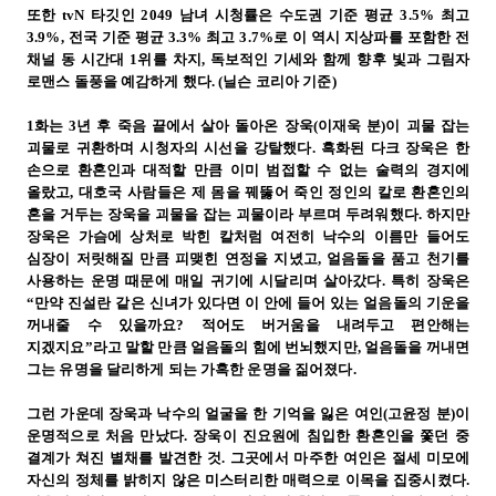
또한 tvN 타깃인 2049 남녀 시청률은 수도권 기준 평균 3.5% 최고
3.9%, 전국 기준 평균 3.3% 최고 3.7%로 이 역시 지상파를 포함한 전
채널 동 시간대 1위를 차지, 독보적인 기세와 함께 향후 빛과 그림자
로맨스 돌풍을 예감하게 했다. (닐슨 코리아 기준)
1화는 3년 후 죽음 끝에서 살아 돌아온 장욱(이재욱 분)이 괴물 잡는
괴물로 귀환하며 시청자의 시선을 강탈했다. 흑화된 다크 장욱은 한
손으로 환혼인과 대적할 만큼 이미 범접할 수 없는 술력의 경지에
올랐고, 대호국 사람들은 제 몸을 꿰뚫어 죽인 정인의 칼로 환혼인의
혼을 거두는 장욱을 괴물을 잡는 괴물이라 부르며 두려워했다. 하지만
장욱은 가슴에 상처로 박힌 칼처럼 여전히 낙수의 이름만 들어도
심장이 저릿해질 만큼 피맺힌 연정을 지녔고, 얼음돌을 품고 천기를
사용하는 운명 때문에 매일 귀기에 시달리며 살아갔다. 특히 장욱은
“만약 진설란 같은 신녀가 있다면 이 안에 들어 있는 얼음돌의 기운을
꺼내줄 수 있을까요? 적어도 버거움을 내려두고 편안해는
지겠지요”라고 말할 만큼 얼음돌의 힘에 번뇌했지만, 얼음돌을 꺼내면
그는 유명을 달리하게 되는 가혹한 운명을 짊어졌다.
그런 가운데 장욱과 낙수의 얼굴을 한 기억을 잃은 여인(고윤정 분)이
운명적으로 처음 만났다. 장욱이 진요원에 침입한 환혼인을 쫓던 중
결계가 쳐진 별채를 발견한 것. 그곳에서 마주한 여인은 절세 미모에
자신의 정체를 밝히지 않은 미스터리한 매력으로 이목을 집중시켰다.