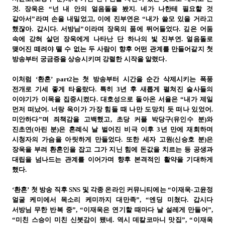
것. 장욱은 “넌 내 안의 얼음돌을 봤지. 네가 나한테 필요할 것
같아서”라며 손을 내밀었고, 이에 진부연은 “내가 쓸모 있을 거라고
했잖아. 갑시다. 서방님”이라며 장욱의 품에 뛰어들었다. 깊은 어둠
속에 갇혀 살던 장욱에게 나타난 단 하나의 빛 진부연. 얼음돌로
맺어진 떼려야 뗄 수 없는 두 사람이 향후 어떤 관계를 만들어갈지 첫
방송부터 궁금증을 상승시키며 강렬한 시작을 알렸다.
이처럼 ‘환혼’ part2는 첫 방송부터 시간을 순간 삭제시키는 폭풍
전개로 기세 좋게 타올랐다. 특히 3년 후 새롭게 펼쳐진 술사들의
이야기가 이목을 집중시켰다. 대호성으로 돌아온 서율은 “내가 제일
먼저 떠났어. 너랑 욱이가 가장 힘들 때 나만 도망치 듯 떠나 있었어.
미안하다”며 죄책감을 고백했고, 초당 커플 박당구(유인수 분)와
진초연(아린 분)은 혼례식 날 벌어진 비극 이후 3년 만에 재회하며
시청자의 가슴을 아릿하게 만들었다. 또한 세자 고원(신승호 분)은
장욱을 부려 환혼인을 잡고 그가 지닌 힘에 돈값을 치르는 등 공생과
대립을 넘나드는 관계를 이어가며 향후 본격적인 활약을 기대하게
했다.
‘환혼’ 첫 방송 직후 SNS 및 각종 온라인 커뮤니티에는 “이재욱-고윤정
얼굴 케미에서 목소리 케미까지 대만족”, “엔딩 미쳤다. 갑시다
서방님 무한 반복 중”, “이재욱은 연기할 때마다 날 설레게 만들어”,
“미친 스승이 미친 신붓감이 됐네. 역시 데칼코마니 맛집”, “이재욱