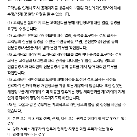
고객님은 언제나 회사 홈페이지를 방문하여 보관된 자신의 개인정보에 대해
수정/삭제 및 열람 요청을 할 수 있습니다.
(1)
고객님은 홈페이지 또는 고객센터를 통해 개인정보에 대한 열람, 증명을
요구할 수 있습니다.
(2)
고객님이 본인의 개인정보에 대한 열람, 증명을 요구하는 경우 회사는
고객님의 신분을 증명할 수 있는 주민등록증, 여권, 운전면허증(신형) 등의
신분증명(사본)을 제시 받아 본인 여부를 확인합니다.
(3)
고객님의 대리인이 고객님의 개인정보를 열람이나 증명을 요구하는 경우
회사는 고객님과 대리인의 대리 관계를 나타내는 위임장, 고객님 명의의
인감증명서와 대리인의 신분증명서 등의 증표를 제시 받아 대리인 여부를
확인합니다.
(4)
고객님이 개인정보의 오류에 대해 정정을 요청한 경우 회사는 정정을
완료하기 전까지 해당 개인정보를 이용 또는 제공하지 않습니다. 또한 잘못된
개인정보를 제3자에게 이미 제공한 경우에는 정정 처리결과를 제3자에게 지체
없이 통지하여 정정이 이루어지도록 하겠습니다.
(5)
단, 다음과 같은 경우에는 예외적으로 개인정보의 열람 및 정정을 제한할 수
있습니다.
가.
본인 또는 제 3 자의 생명, 신체, 재산 또는 권익을 현저하게 해할 우려가 있는
경우
나.
당해 서비스 제공자의 업무에 현저한 지장을 미칠 우려가 있는 경우
다.
법령에 위반하는 경우