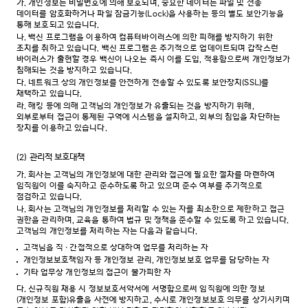
가.
개인정보는 비밀번호에 의해 보호되며, 중요한 데이터는 파일 및 전송
데이터를 암호화하거나 파일 잠금기능(Lock)을 사용하는 등의 별도 보안기능을
통해 보호되고 있습니다.
나.
백신 프로그램을 이용하여 컴퓨터바이러스에 의한 피해를 방지하기 위한
조치를 취하고 있습니다. 백신 프로그램은 주기적으로 업데이트되며 갑작스런
바이러스가 출현할 경우 백신이 나오는 즉시 이를 도입, 적용함으로써 개인정보가
침해되는 것을 방지하고 있습니다.
다.
네트워크 상의 개인정보를 안전하게 전송할 수 있도록 보안장치(SSL)를
채택하고 있습니다.
라.
해킹 등에 의해 고객님의 개인정보가 유출되는 것을 방지하기 위해,
외부로부터 접근이 통제된 구역에 시스템을 설치하고, 외부의 침입을 차단하는
장치를 이용하고 있습니다.
(2)
관리적 보호대책
가.
회사는 고객님의 개인정보에 대한 관리와 접근에 필요한 절차를 마련하여
임직원이 이를 숙지하고 준수하도록 하고 있으며 준수 여부를 주기적으로
점검하고 있습니다.
나.
회사는 고객님의 개인정보를 처리할 수 있는 자를 최소한으로 제한하고 접근
권한을 관리하며, 교육을 통하여 법규 및 정책을 준수할 수 있도록 하고 있습니다.
고객님의 개인정보를 처리하는 자는 다음과 같습니다.
고객님을 직·간접적으로 상대하여 업무를 처리하는 자
개인정보보호책임자 등 개인정보 관리, 개인정보보호 업무를 담당하는 자
기타 업무상 개인정보의 접근이 불가피한 자
다.
신규직원 채용 시 정보보호서약서에 서명함으로써 임직원에 의한 정보
(개인정보 포함)유출을 사전에 방지하고, 수시로 개인정보보호 의무를 상기시키며