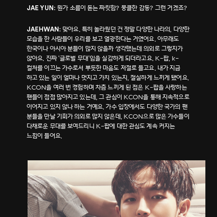
뭔가 소름이 돋는 짜릿함? 뭉클한 감동? 그런 거겠죠?
JAE YUN:
맞아요. 특히 놀라웠던 건 정말 다양한 나라의, 다양한
JAEHWAN:
모습을 한 사람들이 우리를 보고 열광한다는 거였어요. 아무래도
한국이나 아시아 분들이 많지 않을까 생각했는데 의외로 그렇지가
않아요. 진짜 ‘글로벌 무대’임을 실감하게 되더라고요. K-팝, k-
컬처를 이끄는 가수로서 뿌듯한 마음도 저절로 들고요. 내가 지금
하고 있는 일이 얼마나 멋지고 가치 있는지, 절실하게 느끼게 됐어요.
KCON을 여러 번 경험하며 차츰 느끼게 된 점은 K-팝을 사랑하는
팬들이 점점 많아지고 있는데, 그 관심이 KCON을 통해 지속적으로
이어지고 있지 않나 하는 거예요. 가수 입장에서도 다양한 국가의 팬
분들을 만날 기회가 의외로 많지 않은데, KCON으로 많은 가수들이
다채로운 무대를 보여드리니 K-팝에 대한 관심도 계속 커지는
느낌이 들어요.