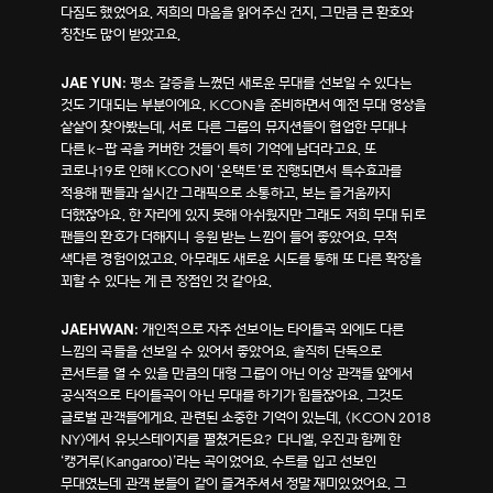
다짐도 했었어요. 저희의 마음을 읽어주신 건지, 그만큼 큰 환호와
칭찬도 많이 받았고요.
평소 갈증을 느꼈던 새로운 무대를 선보일 수 있다는
JAE YUN:
것도 기대되는 부분이에요. KCON을 준비하면서 예전 무대 영상을
샅샅이 찾아봤는데, 서로 다른 그룹의 뮤지션들이 협업한 무대나
다른 k-팝 곡을 커버한 것들이 특히 기억에 남더라고요. 또
코로나19로 인해 KCON이 ‘온택트’로 진행되면서 특수효과를
적용해 팬들과 실시간 그래픽으로 소통하고, 보는 즐거움까지
더했잖아요. 한 자리에 있지 못해 아쉬웠지만 그래도 저희 무대 뒤로
팬들의 환호가 더해지니 응원 받는 느낌이 들어 좋았어요. 무척
색다른 경험이었고요. 아무래도 새로운 시도를 통해 또 다른 확장을
꾀할 수 있다는 게 큰 장점인 것 같아요.
개인적으로 자주 선보이는 타이틀곡 외에도 다른
JAEHWAN:
느낌의 곡들을 선보일 수 있어서 좋았어요. 솔직히 단독으로
콘서트를 열 수 있을 만큼의 대형 그룹이 아닌 이상 관객들 앞에서
공식적으로 타이틀곡이 아닌 무대를 하기가 힘들잖아요. 그것도
글로벌 관객들에게요. 관련된 소중한 기억이 있는데, <KCON 2018
NY>에서 유닛스테이지를 펼쳤거든요? 다니엘, 우진과 함께 한
‘캥거루(Kangaroo)’라는 곡이었어요. 수트를 입고 선보인
무대였는데 관객 분들이 같이 즐겨주셔서 정말 재미있었어요. 그