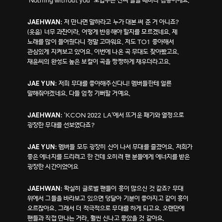
‘Nothing without you’ 도입부는 진짜 들을 때마다 감동이에요.
저 만나면 말하라고 누가 대본 써 준 거 아니죠?
JAEHWAN:
(웃음) 너무 과찬이라, 어떻게 반응해야 할지를 모르겠네요. 제
노래를 많이 들어줬다니 정말 고마워요. 저도 TO1 좋아해서
관심있게 지켜보고 있어요. 이번에 나온 곡 무대도 찾아봤고요.
재윤씨의 완성도 높은 보컬이 곡을 짱짱하게 채우더라고요.
저희 무대를 좋아해주신다니! 멤버들한테 얼른
JAE YUN:
말해줘야겠네요. 다들 엄청 기뻐할 거예요.
‘KCON 2022 LA’에서 뜨거운 패기와 열정으로
JAEHWAN:
굉장한 무대를 선보였다죠?
멤버들 모두 굉장히 신이 나서 무대를 즐겼어요. 저희가
JAE YUN:
좋은 에너지를 드리려고 한 건데 오히려 팬 분들에게 에너지를 받은
굉장한 시간이었어요
확실히 글로벌 팬들이 흥이 많으신 것 같죠? 무대
JAEHWAN:
위에서 그들을 바라보고 있으면 덩달아 기분이 좋아지고 같이 흥이
오르잖아요. 그래서 더 적극적으로 무대를 하게 되고요. 오랜만에
팬들과 직접 만나는 거라, 훨씬 신나고 좋았을 것 같아요.