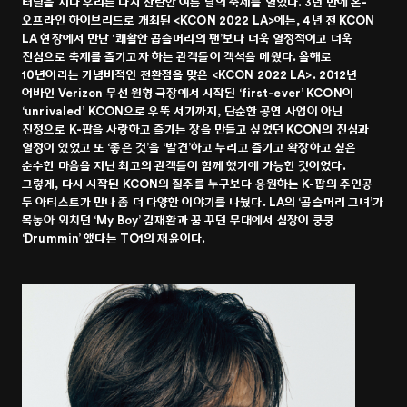
터널을 지나 우리는 다시 찬란한 여름 날의 축제를 열었다. 3년 만에 온-
오프라인 하이브리드로 개최된 <KCON 2022 LA>에는, 4년 전 KCON
LA 현장에서 만난 ‘쾌활한 곱슬머리의 팬’보다 더욱 열정적이고 더욱
진심으로 축제를 즐기고자 하는 관객들이 객석을 메웠다. 올해로
10년이라는 기념비적인 전환점을 맞은 <KCON 2022 LA>. 2012년
어바인 Verizon 무선 원형 극장에서 시작된 ‘first-ever’ KCON이
‘unrivaled’ KCON으로 우뚝 서기까지, 단순한 공연 사업이 아닌
진정으로 K-팝을 사랑하고 즐기는 장을 만들고 싶었던 KCON의 진심과
열정이 있었고 또 ‘좋은 것’을 ‘발견’하고 누리고 즐기고 확장하고 싶은
순수한 마음을 지닌 최고의 관객들이 함께 했기에 가능한 것이었다.
그렇게, 다시 시작된 KCON의 질주를 누구보다 응원하는 K-팝의 주인공
두 아티스트가 만나 좀 더 다양한 이야기를 나눴다. LA의 ‘곱슬머리 그녀’가
목놓아 외치던 ‘My Boy’ 김재환과 꿈 꾸던 무대에서 심장이 쿵쿵
‘Drummin’ 했다는 TO1의 재윤이다.