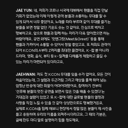
네, 저희가 코로나 시국에 데뷔해서 팬들을 직접 만날
JAE YUN:
기회가 없었는데 이제 이렇게 관객 분들과 소통하는 무대를 할 수
있게 되어서 너무 좋았어요. 노래를 따라 부르며 같이 무대를 즐기는
분들을 보면 정말 없던 기운도 솟는 것 같아요. 진심으로 벅차고
행복하고요. 앞으로 팬들과 함께 하는 자리가 더욱 많아졌으면 하는
바람이에요. 공연 외에도 ‘밋앤그릿(Meet&Greet)’ 등을 통해
팬들과 가까이서 소통할 수 있어서 정말 좋았고요. 또 저희도 관객이
되어 KCON의 A부터 Z까지를 최대한 즐겼어요. K-팝 뿐 아니라
드라마, 영화, 음식, 뷰티 등 k-컬쳐를 다채롭게 체험하고 즐길 수
있는 자리가 마련되어 있더라고요.
저도 첫 KCON 무대를 잊을 수가 없어요. 모든 것이
JAEHWAN:
처음이었는데, 그 설렘과 두근거림 그리고 예상을 훌쩍 뛰어 넘는
엄청난 반응에 대한 희열이 어마어마했어요. 참여하기 전부터
'선후배 분들의 멋진 공연을 보면서 많은 것을 배울 수 있겠다’는
기대감과 설렘이 있었고 또 K-팝에 대한 글로벌 팬들의 열정과
사랑을 직접 느낄 수 있을 것 같아 상상만으로도 행복했거든요.
실제로 KCON을 함께 해보니 현장에서 정말 많은 분들이 제 사진을
들고 응원하며 우리의 이름을 외쳐주시더라고요. 그 때의 기분은,
글쎄 한두 마디 말로 설명하기 힘들 정도예요.