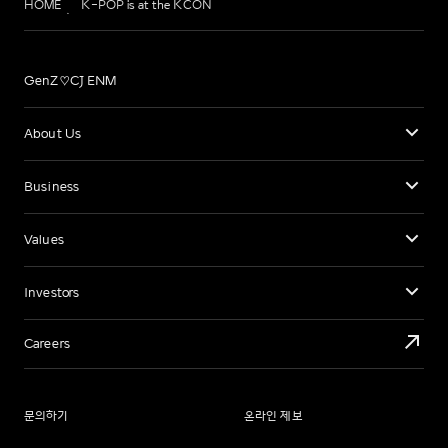
HOME
K-POP is at the KCON
GenZ♡CJ ENM
About Us
Business
Values
Investors
Careers
문의하기
온라인 제보