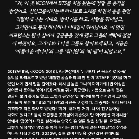
“와, 이 곳 KCON에서 BTS를 처음 봤는데 정말 큰 충격을
받았어요. 신인그룹이라는데 라이브로 노래를 하면서 춤을 완전
격렬하게 추는 거예요. 발차기를 하고, 사람을 뛰어넘고,
그러면서도 동작 하나하나 디테일이 뛰어났어요. 이 멋진
퍼포먼스는 뭔가 싶어서 궁금증을 갖게 됐고 그들의 매력에 점점
더 빠졌어요. 그러다보니 다른 그룹도 찾아보게 되고, 지금은
‘아름다운 에너지’의 그룹 ‘워너원’의 ‘빅 팬’이 되었고요.”
2018년 8월, <KCON 2018 LA> 현장에서 누구보다 큰 목소리로 K-팝
음악을 따라부르고 있던 ‘쾌활한 곱슬머리’의 한 팬이 ‘STAFF’ 뱃지를 하고
있던 내게 먼저 말을 걸어왔다. 데시벨 높은 그녀의 이야기에 (반 이상은
알아듣지 못하는 영어지만) 저절로 귀가 쫑긋했다. 기쁨으로 흠뻑 젖은
얼굴이 보기 좋기도 했고. 그렇게 공연장 옆 바닥에 털썩 주저앉아 그녀와
친구들이 모은 ‘BTS’와 ‘워너원’의 사진을 구경했다. 그 중에는 우리 팀에서
기획하고 찍은 화보도 있었다! ‘이거! 내가 한 거야. 나 이 친구들이랑
대화도 했다고!’ 불쑥 어줍짢은 공명심이 치솟았지만 ‘하이텐션 어메리칸’
앞에서 ‘겸양의 미덕을 실천하는 한국인’은 얼른 말을 삼킬 뿐. 어쨌든
그렇게 열정적인 ‘영업’을 통해 우리는 함께 “축제 같은 여름날"의 추억을
하나씩 나눠 가졌다.
2022년, 끝도 없이 어두울 것만 같던 펜데믹의