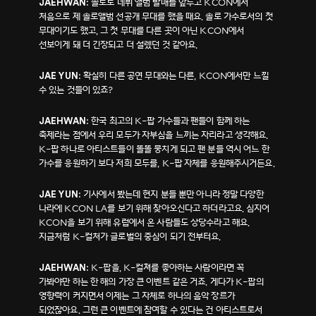
솔로로 데뷔 앨범 발매를 앞두고 KCON에서
JAEHWAN:
처음으로 제 솔로앨범 선공개 무대를 했을 때요. 솔로 가수로서의 첫
무대이기도 했고, 그 첫 무대를 다른 곳이 아닌 KCON에서
선보이게 돼 더 긴장되고 더 설렜던 것 같아요.
확실히 다른 공연 무대와는 다른, KCON에서만 느낄
JAE YUN:
수 있는 것들이 있죠?
한국 최고의 K-팝 가수들과 팬들이 함께 하는
JAEHWAN:
축제라는 점에서 우리 모두가 자부심을 느끼는 자리라고 생각해요.
K-팝 하나로 아티스트들이 똘똘 뭉치게 되고 팬 분들 역시 어느 한
가수를 응원하기 보다 저희 모두를, K-팝 자체를 응원해주시거든요.
기사에서 봤는데 현지 분들 뿐만 아니라 정말 다양한
JAE YUN:
나라에 KCON LA를 보기 위해 찾아오신다고 하더라고요. 심지어
KCON을 보기 위해 유럽에서 온 사람들도 상당수라고 해요.
지금처럼 K-컬처가 글로벌의 중심이 되기 전부터요.
K-팝을, K-컬쳐를 좋아하는 사람이라면 꼭
JAEHWAN:
가봐야만 하는 한 해의 가장 큰 이벤트 같은 거죠. 게다가 K-팝의
영향력이 커지면서 이제는 그 자체로 하나의 음악 장르가
되었잖아요. 그런 큰 이벤트에 참여할 수 있다는 건 아티스트로서