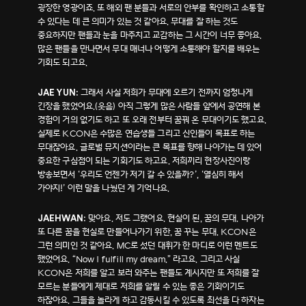
굉장한 영광이죠. 또 해외 팬 분들과 서로의 안부를 확인하고 소통할
수 있다는 데 큰 의미가 있는 것 같아요. 무대를 잘 하는 것도
중요하지만 팬들과 눈을 마주치고 교감하는 그 시간이 너무 좋아요.
많은 팬들을 만나면서 무대 매너나 어떻게 소통해야 할지를 배우는
기회도 되고요.
그래서 사실 저희가 무대에 오르기 전까지 엄청나게
JAE YUN:
긴장을 했었어요.(웃음) 아직 그렇게 많은 사람들 앞에서 공연해 본
경험이 거의 없기도 하고 또 오래 전부터 꿈꿔 온 무대이기도 했고요.
실제로 KCON은 수많은 연습생들 그리고 신인들이 목표로 하는
무대잖아요. 글로벌 뮤지션이라는 큰 목표를 향해 나아가는 데 있어
중요한 구심점이 되는 기회기도 하고요. 저희끼리 현장사진이랑
방송보면서 ‘우리도 언젠가 저기 갈 수 있을까?’, ‘열심히 해서
가야지!’ 이런 말을 나눴던 게 기억나요.
맞아요. 저도 그랬어요. 현실이 된, 꿈의 무대. 나아가
JAEHWAN:
또 다른 꿈을 현실로 만들어나가기 위한, 꿈 꾸는 무대. KCON은
그런 의미인 것 같아요. MC로 섰던 대휘가 한 마디로 이런 멘트도
했었어요. “Now I fulfill my dream.” 라고요. 그리고 사실
KCON은 저희를 알고 보러 와주는 팬들도 계시지만 또 저희를 잘
모르는 분들에게 제대로 저희를 알릴 수 있는 좋은 기회이기도
하잖아요. 그들을 놀라게 하고 감동시킬 수 있도록 최선을 다 하자는