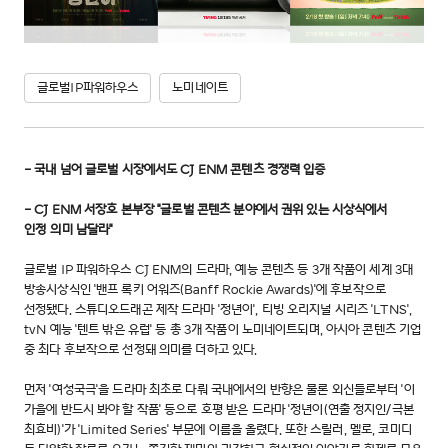
글로벌IP파워하우스
노미네이트
- 국내 넘어 글로벌 시장에서도 CJ ENM 콘텐츠 경쟁력 입증
- CJ ENM 서장호 본부장 "글로벌 콘텐츠 분야에서 권위 있는 시상식에서
인정 의미 남달라"
글로벌 IP 파워하우스 CJ ENM의 드라마, 예능 콘텐츠 등 3개 작품이 세계 3대
방송시상식인 '밴프 록키 어워즈(Banff Rockie Awards)'에 후보작으로
선정됐다. 스튜디오드래곤 제작 드라마 '정년이', 티빙 오리지널 시리즈 'LTNS',
tvN 예능 '텐트 밖은 유럽' 등 총 3개 작품이 노미네이트되며, 아시아 콘텐츠 기업
중 최다 후보작으로 선정돼 의미를 더하고 있다.
먼저 '여성국극'을 드라마 최초로 다뤄 국내에서의 반향은 물론 외신들로부터 '이
가을에 반드시 봐야 할 작품' 등으로 호평 받은 드라마 '정년이(연출 정지인/극본
최효비)'가 'Limited Series' 부문에 이름을 올렸다. 또한 스릴러, 멜로, 코미디