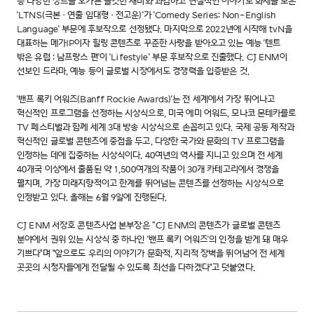
등 다양한 장르를 오가는 쫄깃한 재미와 과감하고 현실적인 이야기로 화제를 모은
'LTNS(극본·연출 임대형·전고운)'가 'Comedy Series: Non-English
Language' 부문에 후보작으로 선정됐다. 마지막으로 2022년에 시작해 tvN을
대표하는 메가IP이자 힐링 콘텐츠로 꾸준한 사랑을 받아오고 있는 예능 '텐트
밖은 유럽 : 남프랑스 편'이 'Lifestyle' 부문 후보작으로 진출했다. CJ ENM이
선보인 드라마, 예능 등이 글로벌 시장에서도 경쟁력을 입증받은 것.
'밴프 록키 어워즈(Banff Rockie Awards)'는 전 세계에서 가장 뛰어나고
혁신적인 프로그램을 선정하는 시상식으로, 미국 에미 어워드, 모나코 몬테카를로
TV 페스티벌과 함께 세계 3대 방송 시상식으로 손꼽히고 있다. 국제 공동 제작과
혁신적인 글로벌 콘텐츠에 중점을 두고, 다양한 국가와 문화의 TV 프로그램을
인정하는 데에 집중하는 시상식이다. 40여년의 역사를 지니고 있으며 전 세계
40개국 이상에서 출품된 약 1,500여개의 작품이 30개 카테고리에서 경쟁을
펼치며, 가장 미래지향적이고 한계를 뛰어넘는 콘텐츠를 선정하는 시상식으로
인정받고 있다. 올해는 6월 9일에 진행된다.
CJ ENM 서장호 콘텐츠사업 본부장은 “CJ ENM의 콘텐츠가 글로벌 콘텐츠
분야에서 권위 있는 시상식 중 하나인 '밴프 록키 어워즈'의 인정을 받게 돼 매우
기쁘다"며 "앞으로도 우리의 이야기가 문화적, 지리적 장벽을 뛰어넘어 전 세계
곳곳의 시청자들에게 전달될 수 있도록 최선을 다하겠다"고 덧붙였다.