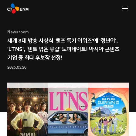
Newsroom
세계 3대 방송 시상식 '밴프 록키 어워즈'에 '정년이',
'LTNS', '텐트 밖은 유럽' 노미네이트! 아시아 콘텐츠
기업 중 최다 후보작 선정!
2025.03.20