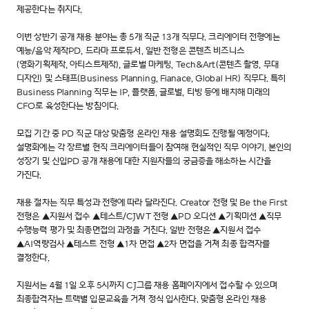
제공한다는 취지다.
이번 상반기 공개 채용 분야는 총 5개 직군 13개 직무다. 크리에이터 전형에는
예능/음악 제작PD, 드라마 프로듀서, 일반 전형은 콘텐츠 비즈니스
(영화기획제작, 아티스트제작), 글로벌 마케팅, Tech&Art(콘텐츠 촬영, 무대
디자인) 및 스태프(Business Planning, Fianace, Global HR) 직무다. 특히
Business Planning 직무는 IP, 플랫폼, 글로벌, 티빙 등에 배치해 미래의
CFO로 육성한다는 방침이다.
모집 기간 중 PD 직군 대상 맞춤형 온라인 채용 설명회도 진행될 예정이다.
설명회에는 각 장르별 현직 크리에이터들이 참여해 현실적인 직무 이야기, 본인의
성장기 및 신입PD 공개 채용에 대한 지원자들의 궁금증을 해소하는 시간을
가진다.
채용 절차는 직무 특성과 전형에 따라 달라진다. Creator 전형 및 Be the First
전형은 ▲지원서 접수 ▲테스트/CJWT 전형 ▲PD 오디션 ▲기획미션 ▲직무
수행능력 평가 및 최종면접의 과정을 거친다. 일반 전형은 ▲지원서 접수
▲AI역량검사 ▲테스트 전형 ▲1차 면접 ▲2차 면접을 거쳐 최종 합격자를
결정한다.
지원서는 4월 1일 오후 5시까지 CJ그룹 채용 홈페이지에서 접수할 수 있으며
최종합격자는 트랙별 입문교육을 거쳐 정식 입사한다. 맞춤형 온라인 채용