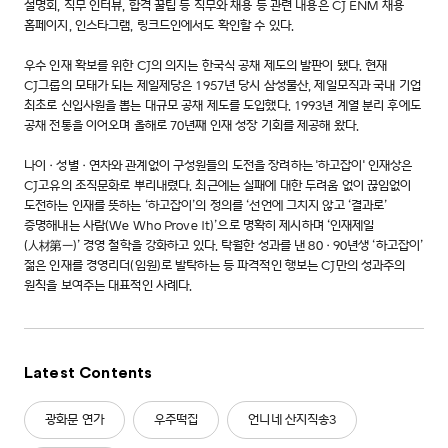
설명회, 직무 인터뷰, 합격 꿀팁 등 직무와 채용 등 관련 내용은 CJ ENM 채용
홈페이지, 인스타그램, 링크드인에서도 확인할 수 있다.
우수 인재 확보를 위한 CJ의 의지는 한국식 공채 제도의 발판이 됐다. 현재
CJ그룹의 모태가 되는 제일제당은 1957년 당시 삼성물산, 제일모직과 국내 기업
최초로 신입사원을 뽑는 대규모 공채 제도를 도입했다. 1993년 계열 분리 후에도
공채 전통을 이어오며 올해로 70년째 인재 성장 기회를 제공해 왔다.
나이·성별·연차와 관계없이 구성원들의 도전을 장려하는 '하고잡이' 인재상은
CJ고유의 조직문화로 뿌리내렸다. 최근에는 실패에 대한 두려움 없이 끊임없이
도전하는 인재를 뜻하는 ‘하고잡이’의 정의를 ‘선언에 그치지 않고 ‘결과로’
증명해내는 사람(We Who Prove It)’으로 명확히 제시하며 ‘인재제일
(人材第一)’ 경영 철학을 강화하고 있다. 탁월한 성과를 낸 80·90년생 ‘하고잡이’
젊은 인재를 경영리더(임원)로 발탁하는 등 파격적인 행보는 CJ만의 성과주의
원칙을 보여주는 대표적인 사례다.
Latest Contents
광화문 연가
우주떡집
언니네 산지직송3