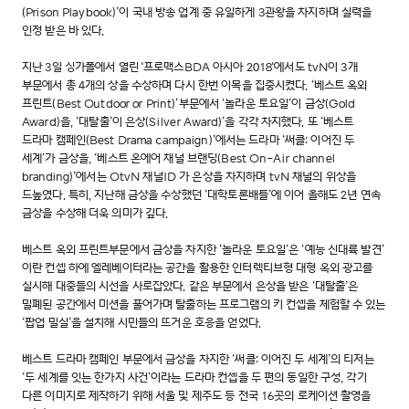
(Prison Playbook)’이 국내 방송 업계 중 유일하게 3관왕을 차지하며 실력을
인정 받은 바 있다.
지난 3일 싱가폴에서 열린 '프로맥스BDA 아시아 2018'에서도 tvN이 3개
부문에서 총 4개의 상을 수상하며 다시 한번 이목을 집중시켰다. ‘베스트 옥외
프린트(Best Outdoor or Print)’부문에서 ‘놀라운 토요일’이 금상(Gold
Award)을, ‘대탈출’이 은상(Silver Award)’을 각각 차지했다. 또 ‘베스트
드라마 캠페인(Best Drama campaign)’에서는 드라마 ‘써클: 이어진 두
세계’가 금상을, ‘베스트 온에어 채널 브랜딩(Best On-Air channel
branding)’에서는 OtvN 채널ID 가 은상을 차지하며 tvN 채널의 위상을
드높였다. 특히, 지난해 금상을 수상했던 ‘대학토론배틀’에 이어 올해도 2년 연속
금상을 수상해 더욱 의미가 깊다.
베스트 옥외 프린트부문에서 금상을 차지한 ‘놀라운 토요일’은 ‘예능 신대륙 발견’
이란 컨셉 하에 엘레베이터라는 공간을 활용한 인터렉티브형 대형 옥외 광고를
실시해 대중들의 시선을 사로잡았다. 같은 부문에서 은상을 받은 ‘대탈출’은
밀폐된 공간에서 미션을 풀어가며 탈출하는 프로그램의 키 컨셉을 체험할 수 있는
‘팝업 밀실’을 설치해 시민들의 뜨거운 호응을 얻었다.
베스트 드라마 캠페인 부문에서 금상을 차지한 ‘써클: 이어진 두 세계’의 티저는
‘두 세계를 잇는 한가지 사건’이라는 드라마 컨셉을 두 편의 동일한 구성, 각기
다른 이미지로 제작하기 위해 서울 및 제주도 등 전국 16곳의 로케이션 촬영을