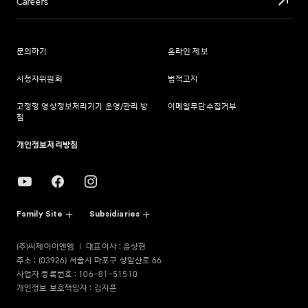
Careers
문의하기
온라인 제보
시청자위원회
법적고지
고정형 영상정보처리기기 운영/관리 방
이메일무단수집거부
침
개인정보처리방침
Family Site
Subsidiaries
(주)씨제이이엔엠
대표이사 : 윤상현
주소 : (03926) 서울시 마포구 상암산로 66
사업자 등록번호 : 106-81-51510
개인정보 보호책임자 : 김지훈