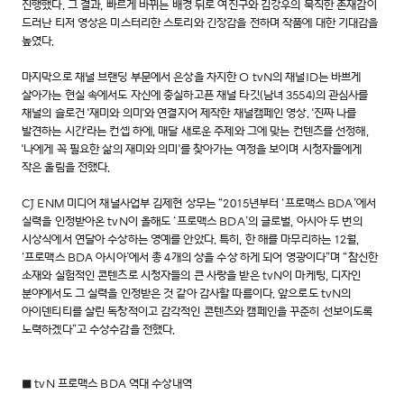
진행했다. 그 결과, 빠르게 바뀌는 배경 뒤로 여진구와 김강우의 묵직한 존재감이
드러난 티저 영상은 미스터리한 스토리와 긴장감을 전하며 작품에 대한 기대감을
높였다.
마지막으로 채널 브랜딩 부문에서 은상을 차지한 O tvN의 채널ID는 바쁘게
살아가는 현실 속에서도 자신에 충실하고픈 채널 타깃(남녀 3554)의 관심사를
채널의 슬로건 '재미와 의미'와 연결지어 제작한 채널캠페인 영상. '진짜 나를
발견하는 시간'라는 컨셉 하에, 매달 새로운 주제와 그에 맞는 컨텐츠를 선정해,
'나에게 꼭 필요한 삶의 재미와 의미'를 찾아가는 여정을 보이며 시청자들에게
작은 울림을 전했다.
CJ ENM 미디어 채널사업부 김제현 상무는 “2015년부터 ‘프로맥스 BDA’에서
실력을 인정받아온 tvN이 올해도 ‘프로맥스 BDA’의 글로벌, 아시아 두 번의
시상식에서 연달아 수상하는 영예를 안았다. 특히, 한 해를 마무리하는 12월,
‘프로맥스 BDA 아시아’에서 총 4개의 상을 수상 하게 되어 영광이다”며 “참신한
소재와 실험적인 콘텐츠로 시청자들의 큰 사랑을 받은 tvN이 마케팅, 디자인
분야에서도 그 실력을 인정받은 것 같아 감사할 따름이다. 앞으로도 tvN의
아이덴티티를 살린 독창적이고 감각적인 콘텐츠와 캠페인을 꾸준히 선보이도록
노력하겠다”고 수상수감을 전했다.
■ tvN 프로맥스 BDA 역대 수상내역