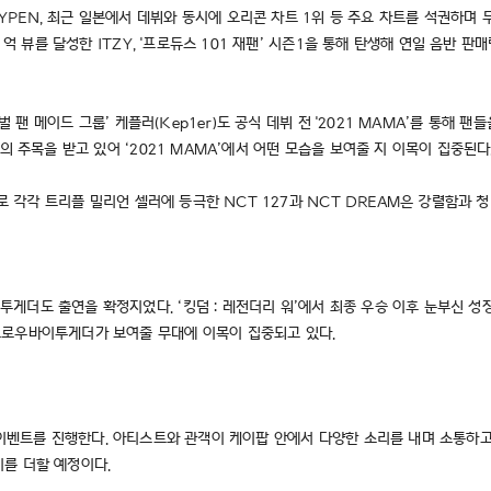
EN, 최근 일본에서 데뷔와 동시에 오리콘 차트 1위 등 주요 차트를 석권하며 두터
억 뷰를 달성한 ITZY, '프로듀스 101 재팬’ 시즌1을 통해 탄생해 연일 음반 판
 팬 메이드 그룹’ 케플러(Kep1er)도 공식 데뷔 전 '2021 MAMA’를 통해 팬
의 주목을 받고 있어 ‘2021 MAMA’에서 어떤 모습을 보여줄 지 이목이 집중된다
으로 각각 트리플 밀리언 셀러에 등극한 NCT 127과 NCT DREAM은 강렬함
게더도 출연을 확정지었다. ‘킹덤 : 레전더리 워’에서 최종 우승 이후 눈부신 성
모로우바이투게더가 보여줄 무대에 이목이 집중되고 있다.
 특별한 이벤트를 진행한다. 아티스트와 관객이 케이팝 안에서 다양한 소리를 내며 소통
를 더할 예정이다.