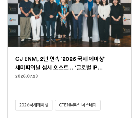
CJ ENM, 2년 연속 ‘2026 국제 에미상’
세미파이널 심사 호스트… ‘글로벌 IP
파워하우스’ 역할 굳건
2026.07.28
2026국제에미상
CJENM파트너스데이