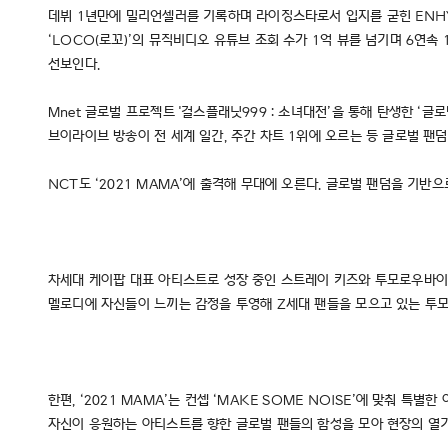
데뷔 1년만에 밀리언셀러를 기록하며 라이징스타로서 입지를 굳힌 ENHYP
‘LOCO(로꼬)’의 뮤직비디오 유튜브 조회 수가 1억 뷰를 넘기며 6연속 1
선보인다.
Mnet 글로벌 프로젝트 '걸스플래닛999 : 소녀대전’을 통해 탄생한 ‘글로벌
브이라이브 방송이 전 세계 일간, 주간 차트 1위에 오르는 등 글로벌 팬덤
NCT도 ‘2021 MAMA’에 출격해 무대에 오른다. 글로벌 팬덤을 기반
차세대 케이팝 대표 아티스트로 성장 중인 스트레이 키즈와 투모로우바이투
멜로디에 자신들이 느끼는 감정을 투영해 Z세대 팬들을 모으고 있는 투
한편, ‘2021 MAMA’는 컨셉 ‘MAKE SOME NOISE’에 맞춰
자신이 응원하는 아티스트를 향한 글로벌 팬들의 함성을 모아 현장의 열기