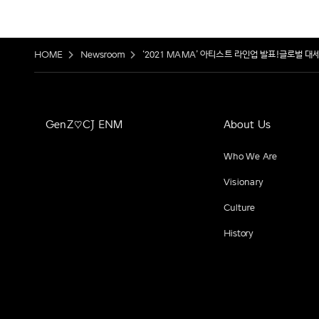
HOME
Newsroom
‘2021 MAMA’ 아티스트 라인업 발표!글로벌 대
GenZ♡CJ ENM
About Us
Who We Are
Visionary
Culture
History