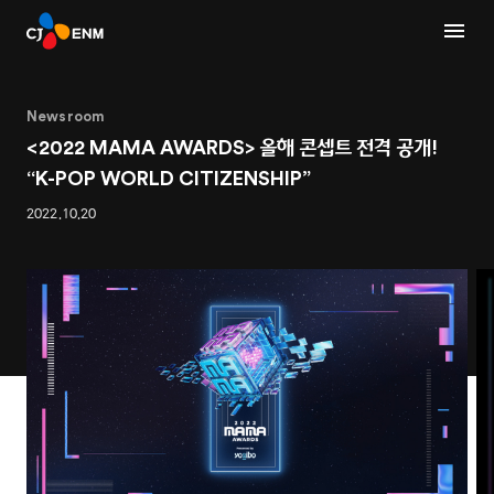
Newsroom
<2022 MAMA AWARDS> 올해 콘셉트 전격 공개!
“K-POP WORLD CITIZENSHIP”
2022.10.20
1
2