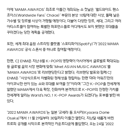
이에 ‘MAMA AWARDS’ 최초로 이틀간 개최되는 쇼 첫날은 ‘월드와이드 팬스
초이스(Worldwide Fans’ Choice)’ 부문의 본상 10팀에 대한 시상, 둘째 날은
가수별 및 장르별 시상이 거행될 예정이다. 더불어 다양한 장르, 세대, 그리고 여러
아티스트들이 참여하는 특별한 퍼포먼스들로 어디에서도 보지 못했던 무대들을
꾸미겠다는 당찬 계획을 공개했다.
또한, 세계 최대 음원 스트리밍 플랫폼 ‘스포티파이(Spotify)’가 '2022 MAMA
AWARDS' 공식 스폰서 중 하나로 참여할 예정이다.
한편, CJ ENM은 지난 8월 K-POP의 영향력이 아시아에서 글로벌로 확대되는
등 글로벌 음악 시장 변화에 맞춰 ‘Mnet ASIAN MUSIC AWARDS’를
‘MAMA AWARDS’로 리브랜딩한다고 밝혔다. 리브랜딩 발표와 함께 CJ
ENM은 “시상식으로서 차별화된 정체성을 정립하는 한편 '마마 어워즈'만의
아이코닉한 씬이 있는 쇼와 무대를 보여줄 것”이라며 “그간 K-POP을 전세계에
알렸던 MAMA에서 더욱 확장, 진화하여 본격적으로 K-POP의 진정한 가치를
전세계에 알리는 World's NO.1 K-POP Awards가 되겠다"는 포부를 밝힌 바
있다.
‘2022 MAMA AWARDS’는 일본 ‘교세라 돔 오사카(Kyocera Dome
Osaka)’에서 11월 29일부터 30일까지 이틀간 열린다. 지난달 새롭게 바뀐
트로피 공개를 시작으로 본격적인 카운트다운에 돌입했다. 오는 24일 ‘2022