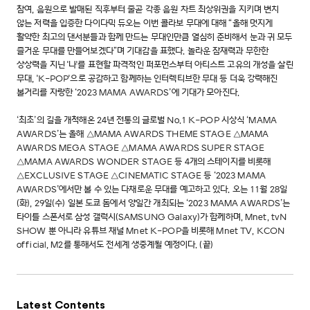
참여, 음원으로 발매된 직후부터 줄곧 각종 음원 차트 최상위권을 지키며 변치
않는 저력을 입증한 다이다믹 듀오는 이번 콜라보 무대에 대해 “올해 멋지게
활약한 최고의 댄서분들과 함께 만드는 무대인만큼 열심히 준비해서 눈과 귀 모두
즐거운 무대를 만들어보겠다”며 기대감을 표했다. 놀라운 잠재력과 무한한
상상력을 지닌 '나'를 표현할 파격적인 퍼포먼스부터 아티스트 고유의 개성을 살린
무대, 'K-POP'으로 공감하고 함께하는 인터렉티브한 무대 등 더욱 강력해진
볼거리를 자랑한 ‘2023 MAMA AWARDS’에 기대가 모아진다.
‘최초’의 길을 개척해온 24년 전통의 글로벌 No.1 K-POP 시상식 ‘MAMA
AWARDS’는 올해 △MAMA AWARDS THEME STAGE △MAMA
AWARDS MEGA STAGE △MAMA AWARDS SUPER STAGE
△MAMA AWARDS WONDER STAGE 등 4개의 스테이지를 비롯해
△EXCLUSIVE STAGE △CINEMATIC STAGE 등 ‘2023 MAMA
AWARDS’에서만 볼 수 있는 다채로운 무대를 예고하고 있다. 오는 11월 28일
(화), 29일(수) 일본 도쿄 돔에서 양일간 개최되는 ‘2023 MAMA AWARDS’는
타이틀 스폰서로 삼성 갤럭시(SAMSUNG Galaxy)가 함께하며, Mnet, tvN
SHOW 뿐 아니라 유튜브 채널 Mnet K-POP을 비롯해 Mnet TV, KCON
official, M2를 통해서도 전세계 생중계될 예정이다. (끝)
Latest Contents