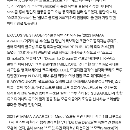
이끈 여성 크루 서바이벌 프로그램으로, 리더 계급 미션곡인 다이나믹
듀오ㆍ이영지의 ‘스모크(Smoke)’가 음원 차트를 올킬하고 각종 미디어와
SNS를 통해 챌린지 열풍을 몰고 오는 등 화제를 불러 일으켰다. 뿐만 아니라,
‘스모크(Smoke)’는 ‘빌보드 글로벌 200’에까지 진입하며 올 한해 가장 핫한
아이콘임을 입증했다.
EXCLUSIVE STAGE(익스클루시브 스테이지)는 ‘2023 MAMA
AWARDS’이기에 볼 수 있는 단 한번의 독보적인 조합으로 펼쳐지는 무대로,
올해 화제의 글로벌 크루 잼 리퍼블릭(JAM REPUBLIC)의 리더 커스틴과
특별한 ‘I(나)’가 함께 만들어낼 꿈과 응원의 메시지를 시작으로 한 ‘스모크
(Smoke)’의 완결형 무대 ‘Dream to Dream’를 선보일 예정이다. K-댄스
콘텐츠 파워 NO.1 크루 원밀리언(1MILLION), 유니크한 안무로 MZ 세대를
사로잡은 영 제너레이션 크루 베베(BEBE), 트렌디한 감각의 실력파 코레오 크루
딥앤댑(Deep N DAP), 국내 유일 최장수 여성 힙합 크루 레이디바운스
(LADYBOUNCE), 월드클래스 실력파 크루 마네퀸(MANNEQUEEN), 최강
배틀러들이 뭉친 오리지널 스트릿 힙합 크루 울플러(WoLF'Lo) 등 국내 원톱
댄서들과 전원 일본인 멤버로 구성된 실력파 크루 츠바킬(TSUBAKILL)이 힙합
듀오 다이나믹 듀오와 함께 꿈을 찾는 모든 이들에게 희망을 선사하는 스페셜한
무대를 장식할 전망이다.
2021년 ‘MAMA AWARDS’는 Mnet ‘스트릿 우먼 파이터’ 시즌 1의 크루들과
그 해 호스트 이효리가 함께 콜라보한 무대 ‘Do the Dance’로 폭발적인 반응을
모은 바 있다. 올해 Mnet '스트릿 우먼 파이터2' 미션곡인 '스모크(Smoke)'에