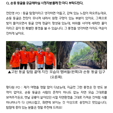
Q. 손둥 동굴을 궁금해하실 시청자분들께 한 마디 부탁드린다.
전민영 PD : 동굴 탐험이라고 생각하면 어둡고, 갇혀 있는 느낌이 떠오르는데요.
손둥 동굴은 천장이 무너져 내려서 원형 구멍이 있는 부분이 있어요. 그쪽으로
빛이 들어오면서 동굴 안에 정글이 형성돼 있는데, 바위들 사이에 새파란 풀이
자라고 꽃이 핀 특별한 풍경을 볼 수 있습니다. 그 풍경을 생각하면 아직도 여운이
진하게 남아요.
▲고된 동굴 탐험 끝에 지친 모습의 멤버들(왼쪽)과 손둥 동굴 입구
(오른쪽).
황다원 PD : 제가 여행을 정말 많이 다녔는데, 지금껏 그런 풍경은 한 번도 본
적이 없어요. 손둥 동굴은 사람의 흔적이 하나도 없는 자연 모습 그대로를
보여주거든요. 옛날 공룡이 살아있던 시절 자연환경을 그대로 가져온 것처럼 식물
하나하나가 다 신비스럽고, 화면에 보이는 것 이상으로 웅장하고 멋있습니다.
탐험에 흥미 있는 분들은 정말 추천해 드려요!