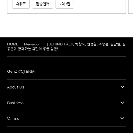
유퀴즈
환승연애
2억9천
HOME
Newsroom
[BEHIND TALK] 박항서, 안정환, 추성훈, 김남일, 김
동준과 함께하는 극한의 동굴 탐험!
GenZ♡CJ ENM
About Us
Business
Values