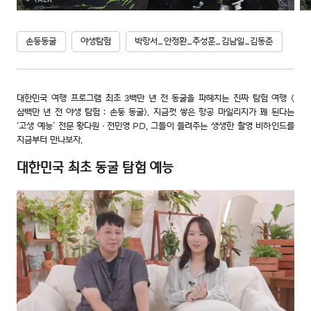
손둥동굴
야생탐험
박항서_안정환_추성훈_김남일_김동준
대한민국 여행 프로그램 최초 3백만 년 전 동굴을 파헤치는 진짜 탐험 여행 <
삼백만 년 전 야생 탐험 : 손둥 동굴>. 지금껏 쌓은 항공 마일리지가 꽤 된다는
‘고생 예능’ 전문 황다원·전민영 PD, 그들이 들려주는 생생한 촬영 비하인드를
지금부터 만나보자.
대한민국 최초 동굴 탐험 예능