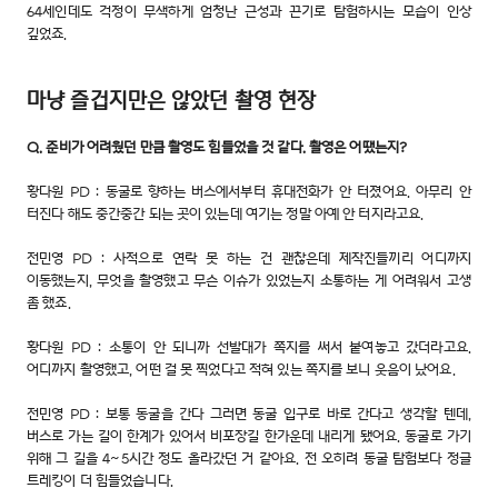
64세인데도 걱정이 무색하게 엄청난 근성과 끈기로 탐험하시는 모습이 인상
깊었죠.
마냥 즐겁지만은 않았던 촬영 현장
Q. 준비가 어려웠던 만큼 촬영도 힘들었을 것 같다. 촬영은 어땠는지?
황다원 PD : 동굴로 향하는 버스에서부터 휴대전화가 안 터졌어요. 아무리 안
터진다 해도 중간중간 되는 곳이 있는데 여기는 정말 아예 안 터지라고요.
전민영 PD : 사적으로 연락 못 하는 건 괜찮은데 제작진들끼리 어디까지
이동했는지, 무엇을 촬영했고 무슨 이슈가 있었는지 소통하는 게 어려워서 고생
좀 했죠.
황다원 PD : 소통이 안 되니까 선발대가 쪽지를 써서 붙여놓고 갔더라고요.
어디까지 촬영했고, 어떤 걸 못 찍었다고 적혀 있는 쪽지를 보니 웃음이 났어요.
전민영 PD : 보통 동굴을 간다 그러면 동굴 입구로 바로 간다고 생각할 텐데,
버스로 가는 길이 한계가 있어서 비포장길 한가운데 내리게 됐어요. 동굴로 가기
위해 그 길을 4~5시간 정도 올라갔던 거 같아요. 전 오히려 동굴 탐험보다 정글
트레킹이 더 힘들었습니다.