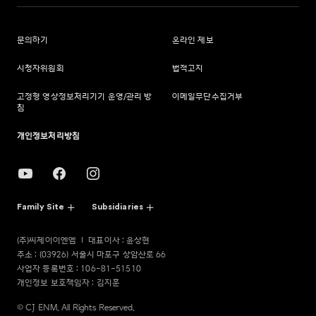
문의하기
온라인 제보
시청자위원회
법적고지
고정형 영상정보처리기기 운영/관리 방
이메일무단수집거부
침
개인정보처리방침
Family Site
Subsidiaries
(주)씨제이이엔엠
대표이사 : 윤상현
주소 : (03926) 서울시 마포구 상암산로 66
사업자 등록번호 : 106-81-51510
개인정보 보호책임자 : 김지훈
© CJ ENM. All Rights Reserved.