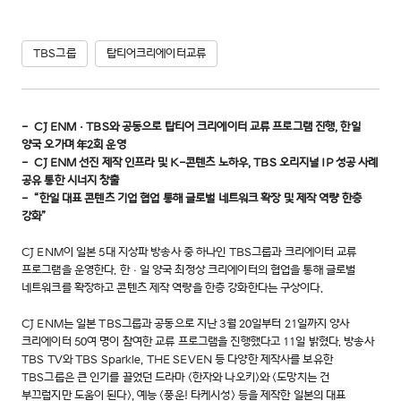
TBS그룹
탑티어크리에이터교류
- CJ ENMㆍTBS와 공동으로 탑티어 크리에이터 교류 프로그램 진행, 한일
양국 오가며 年2회 운영
- CJ ENM 선진 제작 인프라 및 K-콘텐츠 노하우, TBS 오리지널 IP 성공 사례
공유 통한 시너지 창출
- “한일 대표 콘텐츠 기업 협업 통해 글로벌 네트워크 확장 및 제작 역량 한층
강화”
CJ ENM이 일본 5대 지상파 방송사 중 하나인 TBS그룹과 크리에이터 교류
프로그램을 운영한다. 한ㆍ일 양국 최정상 크리에이터의 협업을 통해 글로벌
네트워크를 확장하고 콘텐츠 제작 역량을 한층 강화한다는 구상이다.
CJ ENM는 일본 TBS그룹과 공동으로 지난 3월 20일부터 21일까지 양사
크리에이터 50여 명이 참여한 교류 프로그램을 진행했다고 11일 밝혔다. 방송사
TBS TV와 TBS Sparkle, THE SEVEN 등 다양한 제작사를 보유한
TBS그룹은 큰 인기를 끌었던 드라마 <한자와 나오키>와 <도망치는 건
부끄럽지만 도움이 된다>, 예능 <풍운! 타케시성> 등을 제작한 일본의 대표