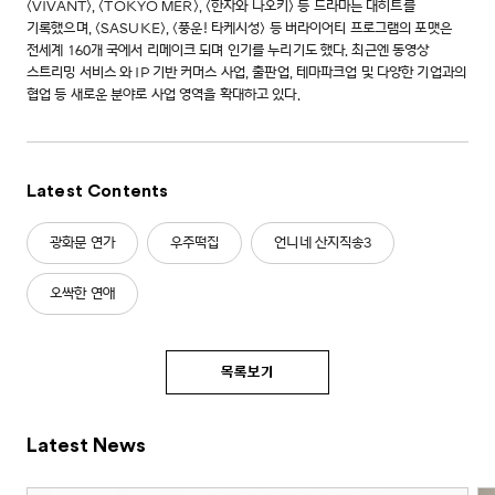
<VIVANT>, <TOKYO MER>, <한자와 나오키> 등 드라마는 대히트를
기록했으며, <SASUKE>, <풍운! 타케시성> 등 버라이어티 프로그램의 포맷은
전세계 160개 국에서 리메이크 되며 인기를 누리기도 했다. 최근엔 동영상
스트리밍 서비스 와 IP 기반 커머스 사업, 출판업, 테마파크업 및 다양한 기업과의
협업 등 새로운 분야로 사업 영역을 확대하고 있다.
Latest Contents
광화문 연가
우주떡집
언니네 산지직송3
오싹한 연애
목록보기
Latest News