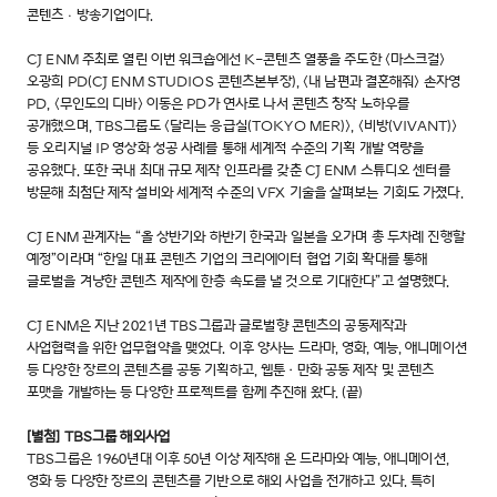
콘텐츠ㆍ방송기업이다.
CJ ENM 주최로 열린 이번 워크숍에선 K-콘텐츠 열풍을 주도한 <마스크걸>
오광희 PD(CJ ENM STUDIOS 콘텐츠본부장), <내 남편과 결혼해줘> 손자영
PD, <무인도의 디바> 이동은 PD가 연사로 나서 콘텐츠 창작 노하우를
공개했으며, TBS그룹도 <달리는 응급실(TOKYO MER)>, <비방(VIVANT)>
등 오리지널 IP 영상화 성공 사례를 통해 세계적 수준의 기획 개발 역량을
공유했다. 또한 국내 최대 규모 제작 인프라를 갖춘 CJ ENM 스튜디오 센터를
방문해 최첨단 제작 설비와 세계적 수준의 VFX 기술을 살펴보는 기회도 가졌다.
CJ ENM 관계자는 “올 상반기와 하반기 한국과 일본을 오가며 총 두차례 진행할
예정”이라며 “한일 대표 콘텐츠 기업의 크리에이터 협업 기회 확대를 통해
글로벌을 겨냥한 콘텐츠 제작에 한층 속도를 낼 것으로 기대한다”고 설명했다.
CJ ENM은 지난 2021년 TBS그룹과 글로벌향 콘텐츠의 공동제작과
사업협력을 위한 업무협약을 맺었다. 이후 양사는 드라마, 영화, 예능, 애니메이션
등 다양한 장르의 콘텐츠를 공동 기획하고, 웹툰·만화 공동 제작 및 콘텐츠
포맷을 개발하는 등 다양한 프로젝트를 함께 추진해 왔다. (끝)
[별첨] TBS그룹 해외사업
TBS그룹은 1960년대 이후 50년 이상 제작해 온 드라마와 예능, 애니메이션,
영화 등 다양한 장르의 콘텐츠를 기반으로 해외 사업을 전개하고 있다. 특히