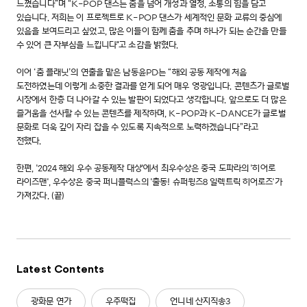
느꼈습니다”며 “K-POP 댄스는 춤을 넘어 개성과 열정, 소통의 힘을 담고
있습니다. 저희는 이 프로젝트로 K-POP 댄스가 세계적인 문화 교류의 중심에
있음을 보여드리고 싶었고, 많은 이들이 함께 춤을 추며 하나가 되는 순간을 만들
수 있어 큰 자부심을 느낍니다"고 소감을 밝혔다.
이어 ‘춤 플래닛’의 연출을 맡은 남동윤PD는 “해외 공동 제작에 처음
도전하였는데 이렇게 소중한 결과를 얻게 되어 매우 영광입니다. 콘텐츠가 글로벌
시장에서 한층 더 나아갈 수 있는 발판이 되었다고 생각합니다. 앞으로도 더 많은
즐거움을 선사할 수 있는 콘텐츠를 제작하며, K-POP과 K-DANCE가 글로벌
문화로 더욱 깊이 자리 잡을 수 있도록 지속적으로 노력하겠습니다”라고
전했다.
한편, '2024 해외 우수 공동제작 대상'에서 최우수상은 중국 도파라의 '히어로
라이즈맨', 우수상은 중국 퍼니플럭스의 '출동! 슈퍼윙즈8 일렉트릭 히어로즈'가
가져갔다. (끝)
Latest Contents
광화문 연가
우주떡집
언니네 산지직송3