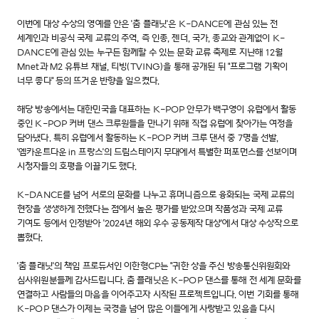
이번에 대상 수상의 영예를 안은 '춤 플래닛'은 K-DANCE에 관심 있는 전
세계인과 비공식 국제 교류의 주역, 즉 인종, 젠더, 국가, 종교와 관계없이 K-
DANCE에 관심 있는 누구든 함께할 수 있는 문화 교류 축제로 지난해 12월
Mnet과 M2 유튜브 채널, 티빙(TVING)을 통해 공개된 뒤 "프로그램 기획이
너무 좋다" 등의 뜨거운 반향을 일으켰다.
해당 방송에서는 대한민국을 대표하는 K-POP 안무가 백구영이 유럽에서 활동
중인 K-POP 커버 댄스 크루원들을 만나기 위해 직접 유럽에 찾아가는 여정을
담아냈다. 특히 유럽에서 활동하는 K-POP 커버 크루 댄서 중 7명을 선발,
'엠카운트다운 in 프랑스'의 드림스테이지 무대에서 특별한 퍼포먼스를 선보이며
시청자들의 호평을 이끌기도 했다.
K-DANCE를 넘어 서로의 문화를 나누고 휴머니즘으로 융화되는 국제 교류의
현장을 생생하게 전했다는 점에서 높은 평가를 받았으며 작품성과 국제 교류
기여도 등에서 인정받아 '2024년 해외 우수 공동제작 대상'에서 대상 수상작으로
뽑혔다.
'춤 플래닛'의 책임 프로듀서인 이한형CP는 "귀한 상을 주신 방송통신위원회와
심사위원분들께 감사드립니다. 춤 플래닛은 K-POP 댄스를 통해 전 세계 문화를
연결하고 사람들의 마음을 이어주고자 시작된 프로젝트입니다. 이번 기회를 통해
K-POP 댄스가 이제는 국경을 넘어 많은 이들에게 사랑받고 있음을 다시