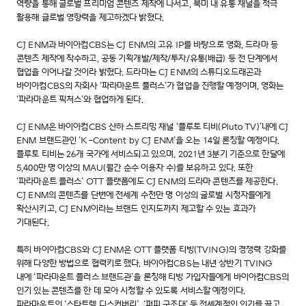
역량을 통해 글로벌 프리미엄 콘텐츠 제작에 나서고, 북미 내 유통 채널을 적극
활용해 글로벌 영향력을 제고하겠다 밝혔다.
CJ ENM과 바이아컴CBS는 CJ ENM의 고유 IP를 바탕으로 영화, 드라마 등
콘텐츠 제작에 착수하고, 공동 기획개발/제작/투자/유통(배급) 등 전 단계에서
협업을 이어나갈 것이라 밝혔다. 드라마는 CJ ENM의 스튜디오드래곤과
바이아컴CBS의 자회사 ‘파라마운트 플러스’가 협업을 진행할 예정이며, 영화는
‘파라마운트 픽처스’와 협업하게 된다.
CJ ENM은 바이아컴CBS 산하 스트리밍 채널 ‘플루토 티비(Pluto TV)’내에 CJ
ENM 브랜드관인 ‘K-Content by CJ ENM’을 오는 14일 론칭할 예정이다.
플루토 티비는 26개 국가에 서비스되고 있으며, 2021년 3분기 기준으로 한달에
5,400만 명 이상의 MAU(월간 순수 이용자 수)를 보유하고 있다. 또한
‘파라마운트 플러스’ OTT 플랫폼에도 CJ ENM의 드라마 콘텐츠를 제공한다.
CJ ENM의 콘텐츠를 단번에 전세계 수천만 명 이상의 글로벌 시청자들에게
확산시키고, CJ ENM이라는 브랜드 인지도까지 제고할 수 있는 효과가
기대된다.
특히 바이아컴CBS와 CJ ENM은 OTT 플랫폼 티빙(TVING)의 경쟁력 강화를
위해 다양한 방법으로 협력키로 했다. 바이아컴CBS는 내년 상반기 TVING
내에 ‘파라마운트 플러스 브랜드관’을 론칭해 티빙 가입자들에게 바이아컴CBS의
인기 있는 콘텐츠를 한 데 모아 시청할 수 있도록 서비스할 예정이다.
파라마운트의 ‘스타트렉 디스커버리’, ‘퍼피 구조대’ 등 전세계적인 인기를 끌고