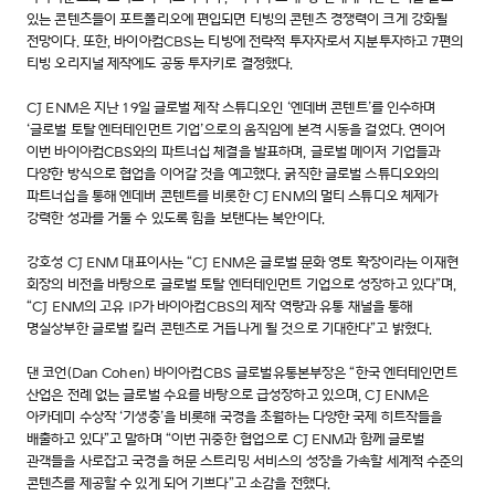
있는 콘텐츠들이 포트폴리오에 편입되면 티빙의 콘텐츠 경쟁력이 크게 강화될
전망이다. 또한, 바이아컴CBS는 티빙에 전략적 투자자로서 지분투자하고 7편의
티빙 오리지널 제작에도 공동 투자키로 결정했다.
CJ ENM은 지난 19일 글로벌 제작 스튜디오인 ‘엔데버 콘텐트’를 인수하며
‘글로벌 토탈 엔터테인먼트 기업’으로의 움직임에 본격 시동을 걸었다. 연이어
이번 바이아컴CBS와의 파트너십 체결을 발표하며, 글로벌 메이저 기업들과
다양한 방식으로 협업을 이어갈 것을 예고했다. 굵직한 글로벌 스튜디오와의
파트너십을 통해 엔데버 콘텐트를 비롯한 CJ ENM의 멀티 스튜디오 체제가
강력한 성과를 거둘 수 있도록 힘을 보탠다는 복안이다.
강호성 CJ ENM 대표이사는 “CJ ENM은 글로벌 문화 영토 확장이라는 이재현
회장의 비전을 바탕으로 글로벌 토탈 엔터테인먼트 기업으로 성장하고 있다”며,
“CJ ENM의 고유 IP가 바이아컴CBS의 제작 역량과 유통 채널을 통해
명실상부한 글로벌 킬러 콘텐츠로 거듭나게 될 것으로 기대한다”고 밝혔다.
댄 코언(Dan Cohen) 바이아컴CBS 글로벌유통본부장은 “한국 엔터테인먼트
산업은 전례 없는 글로벌 수요를 바탕으로 급성장하고 있으며, CJ ENM은
아카데미 수상작 ‘기생충’을 비롯해 국경을 초월하는 다양한 국제 히트작들을
배출하고 있다”고 말하며 “이번 귀중한 협업으로 CJ ENM과 함께 글로벌
관객들을 사로잡고 국경을 허문 스트리밍 서비스의 성장을 가속할 세계적 수준의
콘텐츠를 제공할 수 있게 되어 기쁘다”고 소감을 전했다.