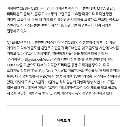
바이아컴CBS는 CBS, 쇼타임, 파라마운트 픽처스, 니켈로디언, MTV, BET,
파라마운트 플러스, 플루토 TV 등의 브랜드를 보유한 미국의 대표적인 종합
미디어 그룹이다. 미국 내 가장 많은 유선방송 시청자를 보유하고 있으며, 방송과
스트리밍 서비스는 물론 콘텐츠 제작, 배급, 광고를 아우르는 미디어 사업을
진행하고 있다.
CJ ENM은 엔데버 콘텐트 인수와 바이아컴CBS와의 전방위적 파트너십 체결
이외에도 다수의 글로벌 콘텐츠 기업들과 파트너십을 맺고 글로벌 사업에 박차를
가하고 있다. 영화 ‘터미네이터’, ‘미션임파서블’ 등을 제작한 미국 제작사
‘스카이댄스(SkydanceMedia)’와의 파트너십을 통해 ‘호텔 델루나’와 같이
ENM IP를 기반으로 다수의 미국판 드라마를 공동 기획개발 중이며, 미국
오리지널 작품인 ‘The Big Door Prize’도 애플TV+의 편성을 받아 제작 중이다.
또한, 미국 유력 방송사 HBO에서 방영 예정인 TV판 ‘기생충’ 제작에도 참여하고
있다. 이밖에도 지난 6월과 10월에는 각각 일본의 지상파 방송사인 TBS그룹,
일본 최대 애니메이션 기업인 ‘토에이 애니메이션’과 전략적 제휴를 맺고 글로벌
시장을 겨냥한 IP를 신규 발굴 및 기획, 제작하는 등의 사업을 추진하고 있다.
목록보기