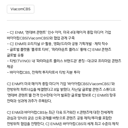
ViacomCBS
- CJ ENM, ‘엔데버 콘텐트’ 인수 이어, 미국 4대 메이저 종합 미디어 기업
바이아컴CBS(ViacomCBS)와 협업 관계 구축
- CJ ENM의 오리지널 IP 활용, 영화/드라마 공동 기획개발·제작 착수
- 글로벌 플랫폼 ‘플루토 티비’, ‘파라마운트 플러스’ 통해 CJ ENM 콘텐츠
글로벌 유통
- 티빙(TVING) 내 ‘파라마운트 플러스 브랜드관’ 론칭…대규모 프리미엄 콘텐츠
제공
- 바이아컴CBS, 전략적 투자자로서 티빙 지분 투자
CJ ENM이 미국 메이저 종합 미디어 기업 ‘바이아컴CBS(ViacomCBS)’와
전방위적 파트너십을 체결했다고 8일 밝혔다. 지난달 글로벌 콘텐츠 스튜디오
‘엔데버 콘텐트’를 전격 인수한데 이어 발표한 글로벌 행보로 CJ ENM의 향후
전략과 성과에 귀추가 주목된다.
CJ ENM과 바이아컴CBS는 최근 더욱 뜨거워진 K콘텐츠에 대한 전세계적
관심과 양사의 굳은 신뢰 관계를 바탕으로 콘텐츠 공동 제작/투자를 포함한
전방위적 협업을 진행한다. CJ ENM은 바이아컴CBS의 세계 최고 수준의 제작