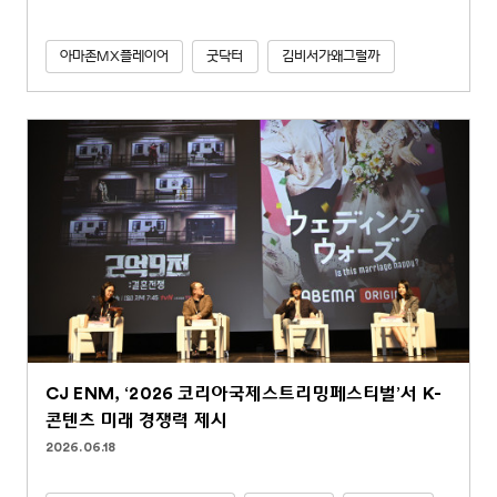
아마존MX플레이어
굿닥터
김비서가왜그럴까
CJ ENM, ‘2026 코리아국제스트리밍페스티벌’서 K-
콘텐츠 미래 경쟁력 제시
2026.06.18