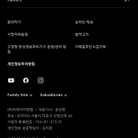
Careers
문의하기
온라인 제보
시청자위원회
법적고지
고정형 영상정보처리기기 운영/관리 방
이메일무단수집거부
침
개인정보처리방침
Family Site
Subsidiaries
(주)씨제이이엔엠
대표이사 : 윤상현
주소 : (03926) 서울시 마포구 상암산로 66
사업자 등록번호 : 106-81-51510
개인정보 보호책임자 : 김지훈