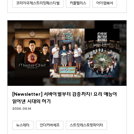
코리아국제스트리밍페스티벌
커플팰리스
아이엠복서
[Newsletter] 서바이벌부터 검증까지! 요리 예능이
읽어낸 시대의 허기
2026.06.14
뉴스레터
언더커버셰프
스트릿레스토랑파이터