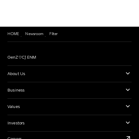
HOME
Newsroom
Filter
GenZ♡CJ ENM
About Us
Business
Values
Investors