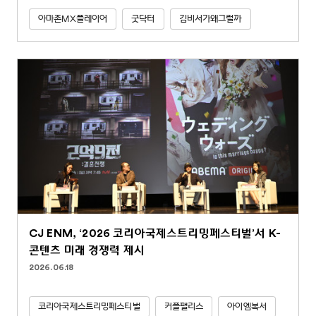
아마존MX플레이어
굿닥터
김비서가왜그럴까
CJ ENM, ‘2026 코리아국제스트리밍페스티벌’서 K-
콘텐츠 미래 경쟁력 제시
2026.06.18
코리아국제스트리밍페스티벌
커플팰리스
아이엠복서