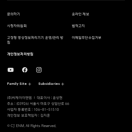
문의하기
온라인 제보
시청자위원회
법적고지
고정형 영상정보처리기기 운영/관리 방
이메일무단수집거부
침
개인정보처리방침
Family Site
Subsidiaries
(주)씨제이이엔엠
대표이사 : 윤상현
주소 : (03926) 서울시 마포구 상암산로 66
사업자 등록번호 : 106-81-51510
개인정보 보호책임자 : 김지훈
© CJ ENM. All Rights Reserved.