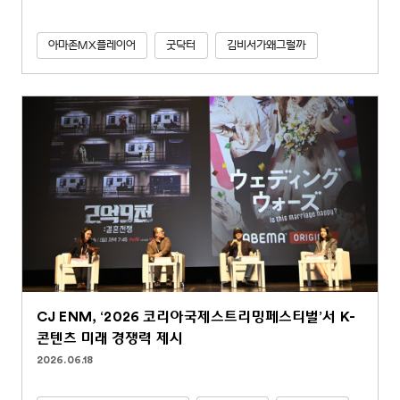
아마존MX플레이어
굿닥터
김비서가왜그럴까
CJ ENM, ‘2026 코리아국제스트리밍페스티벌’서 K-
콘텐츠 미래 경쟁력 제시
2026.06.18