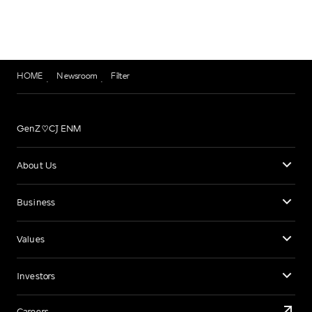
HOME
Newsroom
Filter
GenZ♡CJ ENM
About Us
Business
Values
Investors