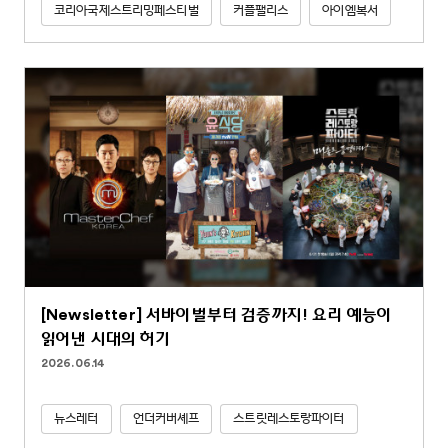
코리아국제스트리밍페스티벌
커플팰리스
아이엠복서
[Newsletter] 서바이벌부터 검증까지! 요리 예능이
읽어낸 시대의 허기
2026.06.14
뉴스레터
언더커버셰프
스트릿레스토랑파이터