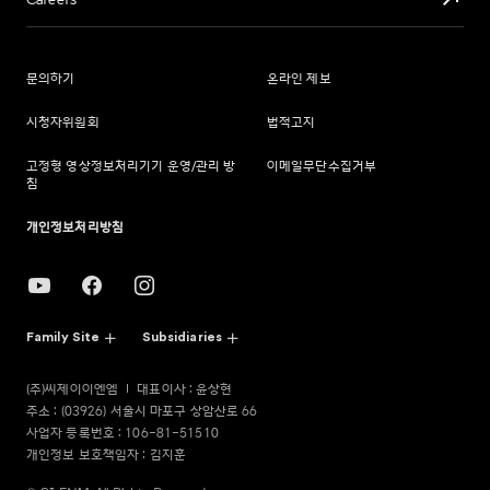
Careers
문의하기
온라인 제보
시청자위원회
법적고지
고정형 영상정보처리기기 운영/관리 방
이메일무단수집거부
침
개인정보처리방침
Family Site
Subsidiaries
(주)씨제이이엔엠
대표이사 : 윤상현
주소 : (03926) 서울시 마포구 상암산로 66
사업자 등록번호 : 106-81-51510
개인정보 보호책임자 : 김지훈