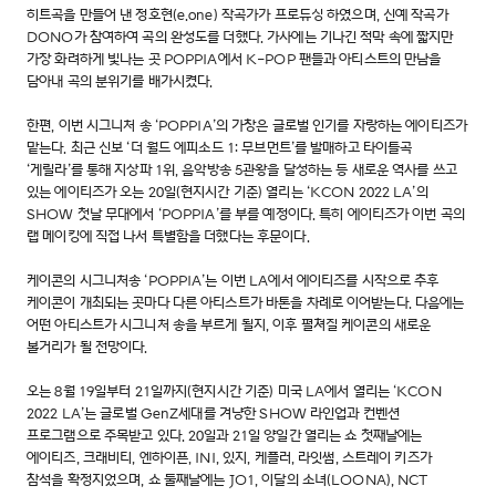
히트곡을 만들어 낸 정호현(e.one) 작곡가가 프로듀싱 하였으며, 신예 작곡가
DONO가 참여하여 곡의 완성도를 더했다. 가사에는 기나긴 적막 속에 짧지만
가장 화려하게 빛나는 곳 POPPIA에서 K-POP 팬들과 아티스트의 만남을
담아내 곡의 분위기를 배가시켰다.
한편, 이번 시그니처 송 ‘POPPIA’의 가창은 글로벌 인기를 자랑하는 에이티즈가
맡는다. 최근 신보 ‘더 월드 에피소드 1: 무브먼트’를 발매하고 타이틀곡
‘게릴라’를 통해 지상파 1위, 음악방송 5관왕을 달성하는 등 새로운 역사를 쓰고
있는 에이티즈가 오는 20일(현지시간 기준) 열리는 ‘KCON 2022 LA’의
SHOW 첫날 무대에서 ‘POPPIA’를 부를 예정이다. 특히 에이티즈가 이번 곡의
랩 메이킹에 직접 나서 특별함을 더했다는 후문이다.
케이콘의 시그니처송 ‘POPPIA’는 이번 LA에서 에이티즈를 시작으로 추후
케이콘이 개최되는 곳마다 다른 아티스트가 바톤을 차례로 이어받는다. 다음에는
어떤 아티스트가 시그니처 송을 부르게 될지, 이후 펼쳐질 케이콘의 새로운
볼거리가 될 전망이다.
오는 8월 19일부터 21일까지(현지시간 기준) 미국 LA에서 열리는 ‘KCON
2022 LA’는 글로벌 GenZ세대를 겨냥한 SHOW 라인업과 컨벤션
프로그램으로 주목받고 있다. 20일과 21일 양일간 열리는 쇼 첫째날에는
에이티즈, 크래비티, 엔하이픈, INI, 있지, 케플러, 라잇썸, 스트레이 키즈가
참석을 확정지었으며, 쇼 둘째날에는 JO1, 이달의 소녀(LOONA), NCT