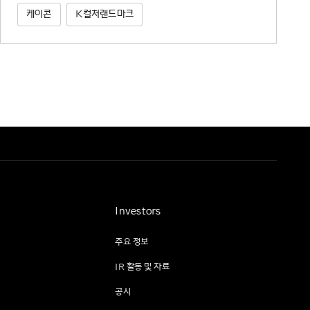
케이콘
K컬처랜드마크
Investors
주요 정보
IR 활동 및 자료
공시