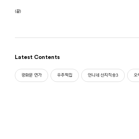
(끝)
Latest Contents
광화문 연가
우주떡집
언니네 산지직송3
오