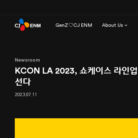
GenZ♡CJ ENM
About Us
Newsroom
KCON LA 2023, 쇼케이스 라
선다
2023.07.11