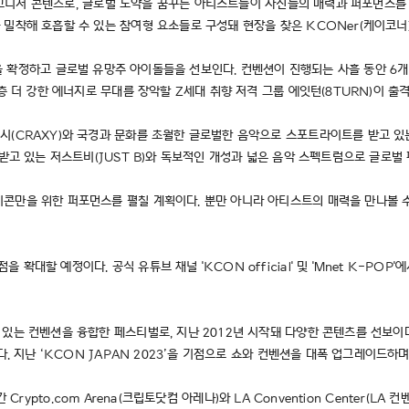
규 시그니처 콘텐츠로, 글로벌 도약을 꿈꾸는 아티스트들이 자신들의 매력과 퍼포먼스
 밀착해 호흡할 수 있는 참여형 요소들로 구성돼 현장을 찾은 KCONer(케이코너
 U' 진행을 확정하고 글로벌 유망주 아이돌들을 선보인다. 컨벤션이 진행되는 사흘 동안
층 더 강한 에너지로 무대를 장악할 Z세대 취향 저격 그룹 에잇턴(8TURN)이 출
(CRAXY)와 국경과 문화를 초월한 글로벌한 음악으로 스포트라이트를 받고 있는
받고 있는 저스트비(JUST B)와 독보적인 개성과 넓은 음악 스펙트럼으로 글로벌
콘만을 위한 퍼포먼스를 펼칠 계획이다. 뿐만 아니라 아티스트의 매력을 만나볼 수 
대할 예정이다. 공식 유튜브 채널 'KCON official' 및 'Mnet K-PO
있는 컨벤션을 융합한 페스티벌로, 지난 2012년 시작돼 다양한 콘텐츠를 선보이며 
다. 지난 ‘KCON JAPAN 2023’을 기점으로 쇼와 컨벤션을 대폭 업그레이드
간 Crypto.com Arena(크립토닷컴 아레나)와 LA Convention Center(LA