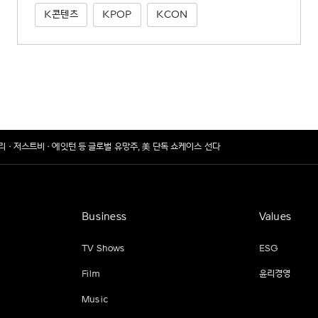
K콘텐츠
KPOP
KCON
리베리·저스트비·에잇턴 등 글로벌 유망주, 美 단독 쇼케이스 선다
Business
Values
TV Shows
ESG
Film
윤리경영
Music