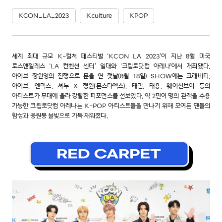
KCON_LA_2023
Kculture
KPOP
세계 최대 규모 K-컬처 페스티벌 ‘KCON LA 2023’이 지난 8월 미국
로스앤젤레스 ‘LA 컨벤션 센터’ 일대와 ‘크립토닷컴 아레나’에서 개최됐다.
아이브 장원영의 진행으로 문을 연 첫날(8월 18일) SHOW에는 크래비티,
아이브, 엔믹스, 셔누 X 형원(몬스타엑스), 태민, 태용, 웨이션브이 등의
아티스트가 무대에 올라 강렬한 퍼포먼스를 선보였다. 약 2만여 명의 관객을 수용
가능한 크립토닷컴 아레나는 K-POP 아티스트들을 만나기 위해 모여든 팬들의
함성과 응원봉 불빛으로 가득 채워졌다.