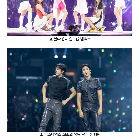
▲ 올라운더 걸그룹 엔믹스
▲ 몬스타엑스 최초의 유닛 셔누 X 형원