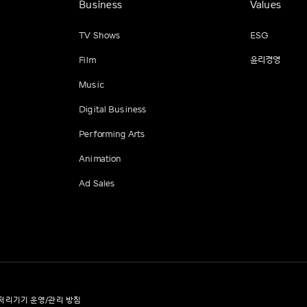
Business
Values
TV Shows
ESG
Film
윤리경영
Music
Digital Business
Performing Arts
Animation
Ad Sales
처리기기 운영/관리 방침