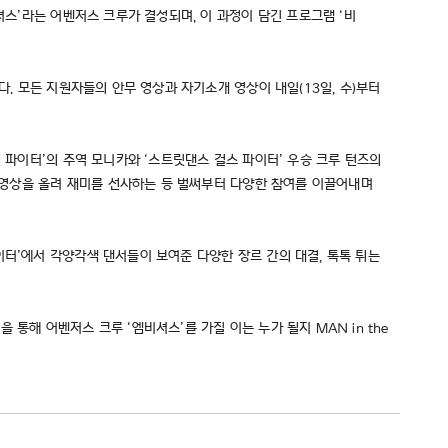
셔스’라는 어벤저스 크루가 결성되며, 이 과정이 담긴 프로그램 ‘비
다. 모든 지원자들의 안무 영상과 자기소개 영상이 내일(13일, 수)부터
 파이터’의 주역 모니카와 ‘스트릿댄스 걸스 파이터’ 우승 크루 턴즈의
디 영상을 올려 재미를 선사하는 등 벌써부터 다양한 참여를 이끌어내며
이터’에서 각양각색 댄서들이 보여준 다양한 장르 간의 대결, 톡톡 튀는
해 어벤저스 크루 ‘엠비셔스’를 가질 이는 누가 될지 MAN in the