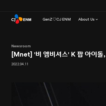
GenZ♡CJ ENM
About Us
Newsroom
[Mnet] '비 엠비셔스' K 팝 아
2022.04.11