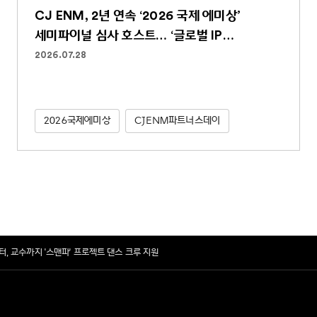
CJ ENM, 2년 연속 ‘2026 국제 에미상’
세미파이널 심사 호스트… ‘글로벌 IP
파워하우스’ 역할 굳건
2026.07.28
2026국제에미상
CJENM파트너스데이
렉터, 교수까지 '스맨파' 프로젝트 댄스 크루 지원