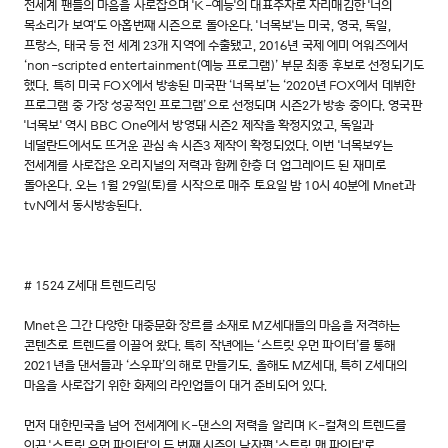
전세계 팬들의 마음을 사로잡으며 'K-예능'의 대표주자로 자리매김한 '너의
목소리가 보여'도 아홉번째 시즌으로 돌아온다. '너목보'는 미국, 영국, 독일,
프랑스, 태국 등 전 세계 23개 지역에 수출됐고, 2016년 국제 에미 어워즈에서
‘non-scripted entertainment(예능 프로그램)’ 부문 최종 후보로 선정되기도
했다. 특히 미국 FOX에서 방송된 미국판 ‘너목보’는 ‘2020년 FOX에서 데뷔한
프로그램 중 가장 성공적인 프로그램’으로 선정되며 시즌2가 방송 중이다. 영국판
'너목보' 역시 BBC One에서 방영돼 시즌2 제작을 확정지었고, 독일과
네덜란드에서도 뜨거운 관심 속 시즌3 제작이 확정되었다. 이번 '너목보9'는
전세계를 사로잡은 오리지널의 저력과 함께 한층 더 업그레이드 된 재미로
돌아온다. 오는 1월 29일(토)를 시작으로 매주 토요일 밤 10시 40분에 Mnet과
tvN에서 동시방송된다.
# 1524 Z세대 트렌드리딩
Mnet은 그간 다양한 대중문화 장르를 소재로 MZ세대들의 마음을 저격하는
콘텐츠로 트렌드를 이끌어 왔다. 특히 작년에는 ‘스트릿 우먼 파이터’를 통해
2021년을 댄서들과 ‘스우파’의 해로 만들기도. 올해도 MZ세대, 특히 Z세대의
마음을 사로잡기 위한 화제의 라인업들이 대거 준비되어 있다.
먼저 대한민국을 넘어 전세계에 K-댄스의 저력을 알리며 K-컬쳐의 트렌드를
이끈 '스트릿 우먼 파이터'의 두 번째 시즌이 남자편 '스트릿 맨 파이터'로