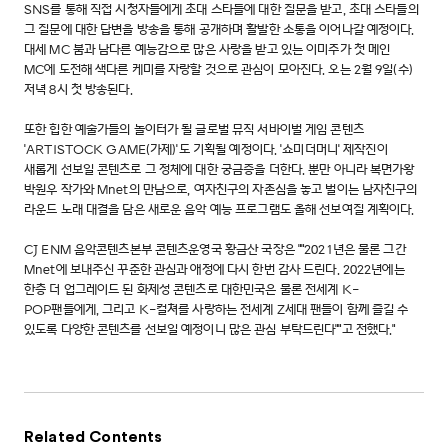
SNS를 통해 직접 시청자들에게 초대 스타들에 대한 질문을 받고, 초대 스타들의
그 질문에 대한 답변을 방송을 통해 공개하며 활발한 소통을 이어나갈 예정이다.
대세 MC 붐과 남다른 예능감으로 많은 사랑을 받고 있는 이미주가 첫 메인
MC에 도전해 색다른 케미를 자랑할 것으로 관심이 모아진다. 오는 2월 9일(수)
저녁 8시 첫 방송된다.
또한 힙한 예술가들의 놀이터가 될 글로벌 뮤직 서바이벌 게임 콘텐츠
'ARTISTOCK GAME(가제)'도 기획될 예정이다. '쇼미더머니' 제작진이
새롭게 선보일 콘텐츠로 그 정체에 대한 궁금증을 더한다. 뿐만 아니라 복면가왕
박원우 작가와 Mnet의 만남으로, 여자친구의 자존심을 놓고 벌이는 남자친구의
라운드 노래 대결을 담은 새로운 음악 예능 프로그램도 올해 선보여질 계획이다.
CJ ENM 음악콘텐츠본부 콘텐츠운영국 황금산 국장은 ""2021년은 물론 그간
Mnet에 보내주신 꾸준한 관심과 애정에 다시 한번 감사 드린다. 2022년에는
한층 더 업그레이드 된 화제성 콘텐츠로 대한민국은 물론 전세계 K-
POP팬들에게, 그리고 K-컬쳐를 사랑하는 전세계 Z세대 팬들이 함께 즐길 수
있도록 다양한 콘텐츠를 선보일 예정이니 많은 관심 부탁드린다""고 전했다."
Related Contents