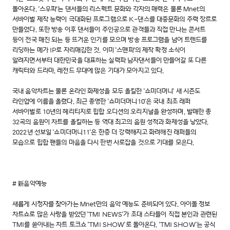
돌아온다. '스우파'는 댄서들의 리스펙트 문화와 각자의 매력은 물론 Mnet의
서바이벌 제작 능력이 극대화된 프로그램으로 K-댄스를 대중문화의 주력 장르로
만들었다. 또한 방송 이후 댄서들이 주인공으로 관객들과 직접 만나는 콘서트
등이 전국 매진 되는 등 뜨거운 인기를 모으며 방송 프로그램을 넘어 트렌드를
리딩하는 메가 IP로 자리매김한 것. 이미 '스맨파'의 제작 확정 소식이
알려지면서부터 대한민국을 대표하는 실력파 남자댄서들이 만들어갈 또 다른
캐릭터와 드라마, 레전드 무대에 많은 기대가 모아지고 있다.
국내 음악차트는 물론 온라인 화제성을 모두 올킬한 '쇼미더머니' 새 시즌도
라인업에 이름을 올렸다. 최근 종영한 '쇼미더머니10'은 국내 최초 래퍼
서바이벌로 10년의 헤리티지로 힙합 오디션의 오리지널을 완성하며, 발매한 총
32곡의 음원이 차트를 올킬하는 등 역대 최고의 음원 성적과 화제성을 낳았다.
2022년 선보일 '쇼미더머니11'은 한층 더 강력해지고 화려해진 래퍼들의
모습으로 힙합 팬들의 마음을 다시 한번 사로잡을 것으로 기대를 모은다.
# 新음악예능
새롭게 시청자를 찾아가는 Mnet만의 음악 예능도 준비되어 있다. 아이돌 정보
차트쇼로 많은 사랑을 받았던 'TMI NEWS'가 초대 스타들이 직접 본인과 관련된
TMI를 쏟아내는 차트 토크쇼 'TMI SHOW'로 돌아온다. 'TMI SHOW'는 공식