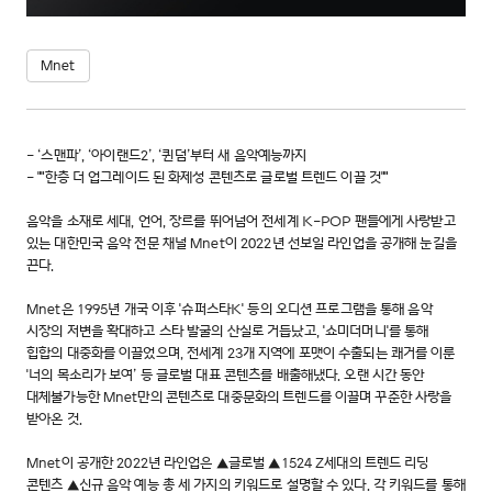
Mnet
- ‘스맨파’, ‘아이랜드2’, ‘퀸덤’부터 새 음악예능까지
- ""한층 더 업그레이드 된 화제성 콘텐츠로 글로벌 트렌드 이끌 것""
음악을 소재로 세대, 언어, 장르를 뛰어넘어 전세계 K-POP 팬들에게 사랑받고
있는 대한민국 음악 전문 채널 Mnet이 2022년 선보일 라인업을 공개해 눈길을
끈다.
Mnet은 1995년 개국 이후 '슈퍼스타K' 등의 오디션 프로그램을 통해 음악
시장의 저변을 확대하고 스타 발굴의 산실로 거듭났고, '쇼미더머니'를 통해
힙합의 대중화를 이끌었으며, 전세계 23개 지역에 포맷이 수출되는 쾌거를 이룬
'너의 목소리가 보여’ 등 글로벌 대표 콘텐츠를 배출해냈다. 오랜 시간 동안
대체불가능한 Mnet만의 콘텐츠로 대중문화의 트렌드를 이끌며 꾸준한 사랑을
받아온 것.
Mnet이 공개한 2022년 라인업은 ▲글로벌 ▲1524 Z세대의 트렌드 리딩
콘텐츠 ▲신규 음악 예능 총 세 가지의 키워드로 설명할 수 있다. 각 키워드를 통해