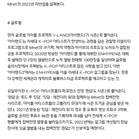
Mnet의 2022년 라인업을 살펴본다.
# 글로벌
먼저 글로벌 아이돌 프로젝트 'I-LAND(아이랜드)'가 시즌2로 돌아온다.
'아이랜드'는 차세대 K-POP 아티스트가 탄생하는 과정을 담은 관찰형 리얼리티
프로그램으로 Mnet의 IP기획, 제작 역량과 하이브의 프로듀싱 노하우가 결합된
공동 프로젝트다. 2020년 방송한 '아이랜드'를 통해 데뷔한 ENHYPEN은 데뷔
후 발매한 단 2장의 앨범만으로 누적 앨범 판매량 100만장을 달성하며 글로벌
음악시장에서 주목받는 K-POP 아티스트로 많은 사랑을 받고 있다. 이번
'아이랜드2'에서는 ENHYPEN을 이을 차세대 K-POP 걸그룹을 찾는다. 한층
더 강력한 세계관과 캐릭터로 블록버스터급 프로젝트를 예고하고 있는 것.
유일무이한 K-POP 아티스트들의 퍼포먼스 전쟁 '퀸덤'도 시즌2로 돌아온다.
'퀸덤'은 '로드 투 킹덤', '킹덤 : 레전더리 워'와 함께하는 Mnet의 컴백전쟁
시리즈로, 아이돌 아티스트들의 고퀄리티 무대가 매 시즌 뜨거운 관심을 받은 바
있다. 2021년 방송된 '킹덤 : 레전더리 워'의 경우 총 유튜브 영상 조회수 3억뷰,
글로벌 온라인 투표수 86만 등을 기록하며 국내를 넘어 전세계 K-POP
팬들에게 컴백전쟁 열풍을 불러일으키기도. 2022년에는 걸그룹 여섯팀이 한날
한시에 싱글 앨범을 내는 컴백전쟁 '퀸덤2'가 선보여질 예정이다.