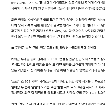
(BEYOND : ZERO)'를 발매한 에이티즈는 월드 아레나 투어에 이
기록하고, 최근 데뷔 첫 월드투어를 성공리에 마친 더보이즈(THE BO
최근 국내외 K-POP 팬들의 뜨거운 관심 속에서 성황리에 종영한 Mnet
데뷔 당시 기록적 음반 판매량과 글로벌 인기로 ‘4세대 걸그룹 1티어’ 반열
퍼포먼스 장인으로 거듭난 우주소녀(WJSN)와 준우승을 차지하며 저력을 보
팬심 모두를 견인한 이들의 케이콘 무대에 현지 팬심도 들썩일 전망이다.
■ ‘케이콘 출격 준비 완료’ 크래비티, 라잇썸…글로벌 무대 선뵌다
케이콘 무대를 통해 전세계 K-POP 팬들을 만날 신인 아티스트들의 활약도 주
콘서트 라인업에도 이름을 올려 또 어떤 활약을 보여줄지 기대케 한다. 케
있는 라잇썸의 첫 케이콘 무대는 과연 어떤 모습일지 활약을 기대해볼 만
‘프로듀스 101 재팬’ 시리즈를 통해 데뷔, 일본의 음악 시장을 뒤흔들고 
발매한 두 번째 앨범의 오리콘 주간 앨범 차트 역시 1위를 차지하며 화제가
펼쳐진다. 최근 팀 재정비를 알리고 새로운 시작을 준비 중인 TO1(티오원)
한편, ‘케이콘’은 집객 효과가 큰 K-POP 콘서트에 한국의 라이프스타일