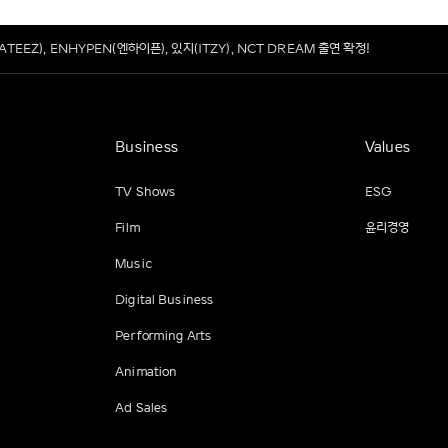
TEEZ), ENHYPEN(엔하이픈), 있지(ITZY), NCT DREAM 출연 확정!
Business
Values
TV Shows
ESG
Film
윤리경영
Music
Digital Business
Performing Arts
Animation
Ad Sales