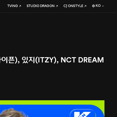
KO
TVING
STUDIO DRAGON
CJ ONSTYLE
픈), 있지(ITZY), NCT DREAM