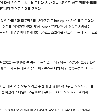
무대에 대한 관심도 벌써부터 뜨겁다. 지난 미니 6집으로 하프 밀리언셀러를
매료시킬 것으로 기대를 모은다.
 않은 카리스마 퍼포먼스를 보여준 케플러(Kep1er)가 이름을 올렸다.
 인기를 이어가고 있다. 또한, Mnet ‘퀸덤2’에서 우승을 차지하며
‘퀸덤2’ 매 경연마다 한계 없는 콘셉트 소화력을 선보이며 국내 및 글로벌
 2022 프리미어)’를 통해 주목받았다. 이번에는 ‘KCON 2022 LA’
8인 8색 다채로운 매력과 칼각 퍼포먼스로 데뷔 이후 상승곡선을 그리고
020년 데뷔 이후 모두 오리콘 주간 싱글 랭킹에서 1위를 차지하고, 5월
순식간에 스타덤에 오른 INI의 무대가 ‘KCON 2022 LA’에서
’는 KCON 첫 개최지 미국 LA에서 맞이하는 10주년 KCON이자,