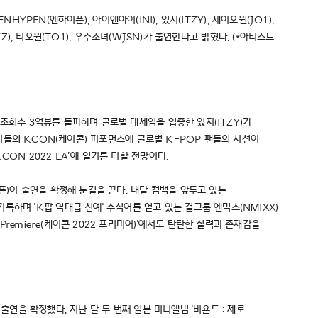
HYPEN(엔하이픈), 아이앤아이(INI), 있지(ITZY), 제이오원(JO1),
OYZ), 티오원(TO1), 우주소녀(WJSN)가 출연한다고 밝혔다. (*아티스트
 조회수 3억뷰를 돌파하며 글로벌 대세임을 입증한 있지(ITZY)가
. 이들의 KCON(케이콘) 퍼포먼스에 글로벌 K-POP 팬들의 시선이
CON 2022 LA’에 열기를 더할 전망이다.
픈)이 출연을 확정해 눈길을 끈다. 내달 컴백을 앞두고 있는
하며 'K팝 역대급 신예' 수식어를 얻고 있는 걸그룹 엔믹스(NMIXX)
remiere(케이콘 2022 프리미어)'에서도 탄탄한 실력과 존재감을
 출연을 확정했다. 지난 달 두 번째 일본 미니앨범 '비욘드 : 제로