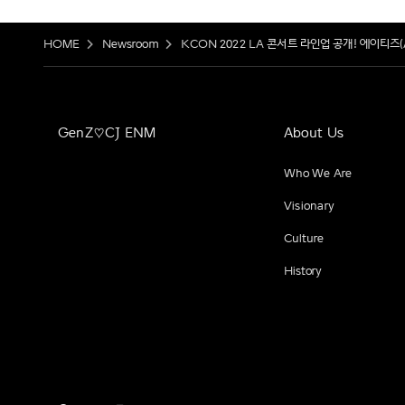
HOME
Newsroom
KCON 2022 LA 콘서트 라인업 공개! 에이티즈(A
GenZ♡CJ ENM
About Us
Who We Are
Visionary
Culture
History