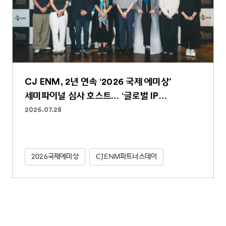
CJ ENM, 2년 연속 ‘2026 국제 에미상’
세미파이널 심사 호스트… ‘글로벌 IP
파워하우스’ 역할 굳건
2026.07.28
2026국제에미상
CJENM파트너스데이