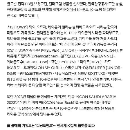
글로벌 전략 PB인 브링그린, 컬러그램 상품을 선보였다. 한국관광공사 또한 농심,
현대백화점 등 브랜드와 연계해 케이콘 현장에서 K-푸드, K-쇼핑 등 다양한
한국의 매력을 알렸다.
쇼(SHOW)의 막이 오르자, 케이콘이 열리는 블러바드 리야드 시티는 한국어
떼창으로 가득 찼다. 관객들은 좋아하는 K-POP 아이돌의 노래를 따라부르고,
멤버들의 한글 슬로건을 높이 들며 환호를 보냈다. 케이콘을 통해 처음 사우디
아라비아 팬들을 만난 하이라이트는 "이 순간이 꿈만 같다"라며 감동을 숨기지
않았다. 양일간 슈퍼주니어(SUPER JUNIOR)·하이라이트(HIGHLIGHT)를
비롯해 드림캐쳐(Dreamcatcher)·엘즈업(EL7Z UP)·이븐(EVNNE)·
에버글로우(EVERGLOW)·효린(HYOLYN) ·라이즈(RIIZE)·카드
(KARD)·오마이걸(OH MY GIRL)·슈퍼주니어-D&E(SUPER JUNIOR-
D&E)·템페스트(TEMPEST)·더뉴식스(THE NEW SIX(TNX))·에잇턴
(8TURN) 등 14팀의 K-POP 아티스트들이 히트곡 무대 외에 콜라보, 데뷔곡,
커버 스테이지 등 다양한 퍼포먼스를 선보이며 현장 관객들을 사로잡았다.
또한 2023년 피날레를 장식하는 케이콘인 만큼 'KCON SAUDI ARABIA
2023'은 ‘케이콘 이어 북(KCON Year Book)’을 공개해 여운을 배가할
전망이다. 졸업사진 콘셉트로 꾸며진 K-POP 아티스트들의 특별한 모습을
케이콘 공식 SNS에서 만나볼 수 있다.
■ 올해의 키워드는 '터닝포인트'… 전세계 K컬처 플랫폼 되다