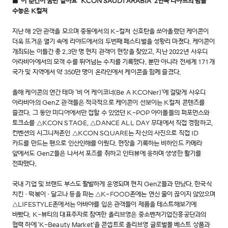
■ "이 순간이 꿈만 같아요" 'KCON SAUDI ARABIA' 2연속 리야드의 밤을
수놓은 K컬처
지난 해 2만 관객을 모으며 중동에서의 K-컬처 신호탄을 쏘아올렸던 케이콘이
더욱 뜨거운 열기 속에 리야드에서의 두번째 페스티벌을 성황리 마쳤다. 케이콘이
개최되는 이틀간 총 2.3만 명 현지 관객이 현장을 찾았고, 지난 2022년 사우디
아라비아에서의 모객 수를 뛰어넘는 수치를 기록했다. 뿐만 아니라 전세계 171개
국가 및 지역에서 약 350만 명이 온라인에서 케이콘을 함께 즐겼다.
올해 케이콘의 연간 테마 ‘비 어 케이코너(Be A KCONer)’에 걸맞게 사우디
아라비아의 GenZ 관객들은 적극적으로 케이콘이 선보이는 K컬처 콘텐츠를
즐겼다. 그 동안 미디어에서만 접할 수 있었던 K-POP 아이돌들의 퍼포먼스와
토크쇼를 △KCON STAGE, △DANCE ALL DAY 무대에서 직접 경험하고,
컨벤션의 시그니처존인 △KCON SQUARE는 자신의 사진으로 직접 ID
카드를 만드는 팬으로 인산인해를 이뤘다. 현장을 기록하는 비하인드 카메라
앞에서도 GenZ들은 나서서 포즈를 취하고 인터뷰에 응하며 생생한 활기를
전파했다.
국내 기업 및 브랜드 부스도 활발하게 운영되며 현지 GenZ들과 만났다. 한국식
치킨·떡볶이·달고나 등을 파는 △K-FOOD존에는 연신 줄이 끊이지 않았으며
△LIFESTYLE존에서는 아바야를 입은 관객들이 제품을 테스트해보기에
바빴다. K-뷰티의 대표주자로 참여한 올리브영은 중소벤처기업진흥공단과의
협력 하에 'K-Beauty Market'을 콘셉트로 올리브영 글로벌몰 베스트 상품과