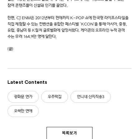
참여 콘텐츠들이 신설돼 인기를 끌었다.
한편, CJ ENM은 2012년부터 현재까지 K-POP 쇼에 한국형 라이프스타일을
직접 체험할 수 있는 컨벤션을 융합한 페스티벌 ‘KCON’을 통해 아시아, 중동,
유럽, 중남미 등 K컬처 글로벌화에 앞장서왔다. 케이콘의 오프라인 누적 관객
수는 무려 164.9만 명에 달한다.
(끝)
Latest Contents
광화문 연가
우주떡집
언니네 산지직송3
오싹한 연애
목록보기