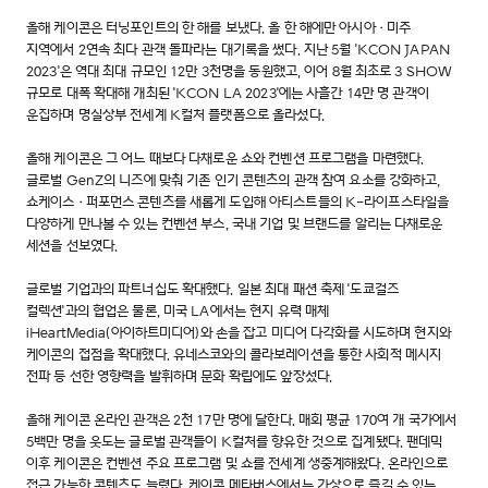
올해 케이콘은 터닝포인트의 한 해를 보냈다. 올 한 해에만 아시아·미주
지역에서 2연속 최다 관객 돌파라는 대기록을 썼다. 지난 5월 'KCON JAPAN
2023'은 역대 최대 규모인 12만 3천명을 동원했고, 이어 8월 최초로 3 SHOW
규모로 대폭 확대해 개최된 'KCON LA 2023'에는 사흘간 14만 명 관객이
운집하며 명실상부 전세계 K컬처 플랫폼으로 올라섰다.
올해 케이콘은 그 어느 때보다 다채로운 쇼와 컨벤션 프로그램을 마련했다.
글로벌 GenZ의 니즈에 맞춰 기존 인기 콘텐츠의 관객 참여 요소를 강화하고,
쇼케이스·퍼포먼스 콘텐츠를 새롭게 도입해 아티스트들의 K-라이프스타일을
다양하게 만나볼 수 있는 컨벤션 부스, 국내 기업 및 브랜드를 알리는 다채로운
세션을 선보였다.
글로벌 기업과의 파트너십도 확대했다. 일본 최대 패션 축제 '도쿄걸즈
컬렉션'과의 협업은 물론, 미국 LA에서는 현지 유력 매체
iHeartMedia(아이하트미디어)와 손을 잡고 미디어 다각화를 시도하며 현지와
케이콘의 접점을 확대했다. 유네스코와의 콜라보레이션을 통한 사회적 메시지
전파 등 선한 영향력을 발휘하며 문화 확립에도 앞장섰다.
올해 케이콘 온라인 관객은 2천 17만 명에 달한다. 매회 평균 170여 개 국가에서
5백만 명을 웃도는 글로벌 관객들이 K컬처를 향유한 것으로 집계됐다. 팬데믹
이후 케이콘은 컨벤션 주요 프로그램 및 쇼를 전세계 생중계해왔다. 온라인으로
접근 가능한 콘텐츠도 늘렸다. 케이콘 메타버스에서는 가상으로 즐길 수 있는